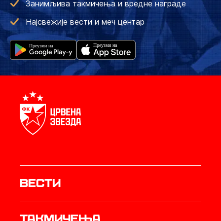
Занимљива такмичења и вредне награде
Најсвежије вести и меч центар
Вести
Такмичења