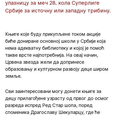
улазницу за меч 28. кола Суперлиге
Србије за источну или западну трибину.
Књиге које буду прикупљене током акције
биће дониране основној школи у Србији која
нема адекватну библиотеку и којој је помоћ
такве врсте најпотребнија. На овај начин,
Црвена звезда жели да допринесе
образовању и културном развоју деце широм
земље.
Сви заинтересовани могу донети књиге за
децу прилагођене узрасту од првог до осмог
разреда испред Ред Стар шопа, поред
споменика Драгославу Шекуларцу, где ће