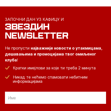
ЗАПОЧНИ ДАН УЗ КАФИЦУ И
ЗВЕЗДИН
NEWSLETTER
Не пропусти
најважније новости о утакмицама,
дешавањима и промоцијама твог омиљеног
клуба
!
Кратки имејлови за које ти треба 2 минута
Никад те нећемо спамовати небитним
информацијама
Email