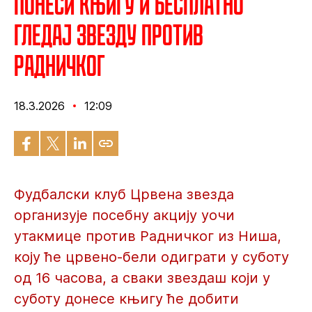
Понеси књигу и бесплатно
гледај Звезду против
Радничког
18.3.2026
12:09
Фудбалски клуб Црвена звезда
организује посебну акцију уочи
утакмице против Радничког из Ниша,
коју ће црвено-бели одиграти у суботу
од 16 часова, а сваки звездаш који у
суботу донесе књигу ће добити