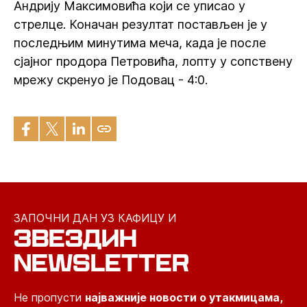
Андрију Максимовића који се уписао у
стрелце. Коначан резултат постављен је у
последњим минутима меча, када је после
сјајног продора Петровића, лопту у сопствену
мрежу скренуо је Подовац - 4:0.
ЗАПОЧНИ ДАН УЗ КАФИЦУ И
ЗВЕЗДИН
NEWSLETTER
Не пропусти
најважније новости о утакмицама,