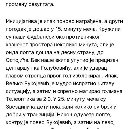
промену резултата.
Иницијатива је ипак поново награђена, а други
погодак је дошао у 15. минуту меча. Кружили
су наши фудбалери око противничког
казненог простора неколико минута, али је
онда лопта дошла на десну страну, до
Остојића. Бек наше екипе упутио је прецизан
центаршут ка Голубовићу, али је ударац
главом стрелца првог гол изблокиран. Ипак,
Вељко Вукојевић је мудро испратио читаву
ситуацију, а затим и спретно матирао голмана
Телеоптика за 2:0. У 25. минуту меча су
Звездини кадети показали колико су брзи и
добри у транзицији. Након одузете лопте,
контру је повео Вукојевић, а затим на левој