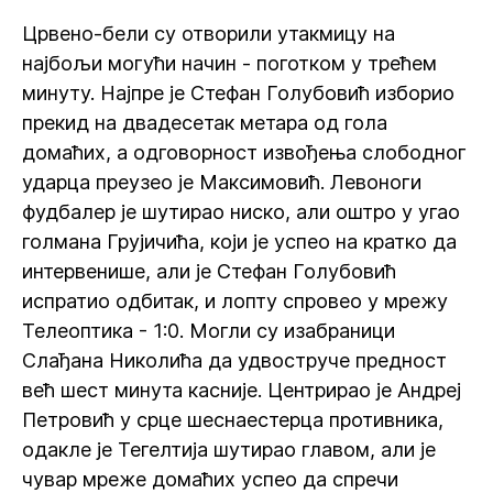
Црвено-бели су отворили утакмицу на
најбољи могући начин - поготком у трећем
минуту. Најпре је Стефан Голубовић изборио
прекид на двадесетак метара од гола
домаћих, а одговорност извођења слободног
ударца преузео је Максимовић. Левоноги
фудбалер је шутирао ниско, али оштро у угао
голмана Грујичића, који је успео на кратко да
интервенише, али је Стефан Голубовић
испратио одбитак, и лопту спровео у мрежу
Телеоптика - 1:0. Могли су изабраници
Слађана Николића да удвоструче предност
већ шест минута касније. Центрирао је Андреј
Петровић у срце шеснаестерца противника,
одакле је Тегелтија шутирао главом, али је
чувар мреже домаћих успео да спречи