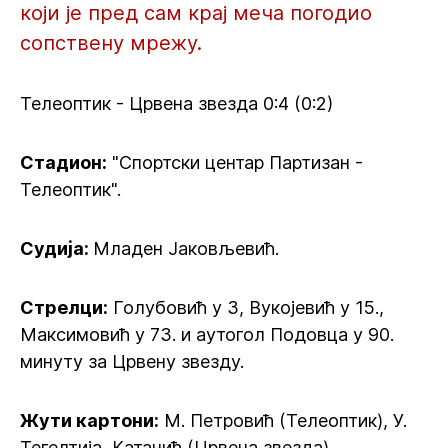
који је пред сам крај меча погодио
сопствену мрежу.
Телеоптик - Црвена звезда 0:4 (0:2)
Стадион:
"Спортски центар Партизан -
Телеоптик".
Судија:
Младен Јаковљевић.
Стрелци:
Голубовић у 3, Вукојевић у 15.,
Максимовић у 73. и аутогол Подовца у 90.
минуту за Црвену звезду.
Жути картони:
М. Петровић (Телеоптик), У.
Тегелтија, Катанић (Црвена звезда).