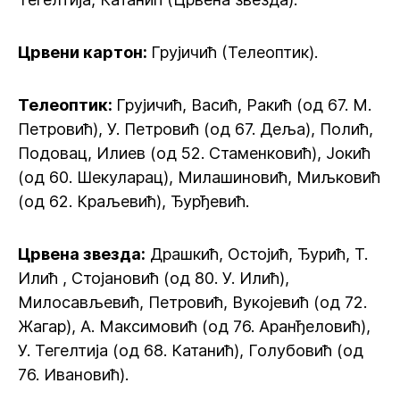
Црвени картон:
Грујичић (Телеоптик).
Телеоптик:
Грујичић, Васић, Ракић (од 67. М.
Петровић), У. Петровић (од 67. Деља), Полић,
Подовац, Илиев (од 52. Стаменковић), Јокић
(од 60. Шекуларац), Милашиновић, Миљковић
(од 62. Краљевић), Ђурђевић.
Црвена звезда:
Драшкић, Остојић, Ђурић, Т.
Илић , Стојановић (од 80. У. Илић),
Милосављевић, Петровић, Вукојевић (од 72.
Жагар), А. Максимовић (од 76. Аранђеловић),
У. Тегелтија (од 68. Катанић), Голубовић (од
76. Ивановић).