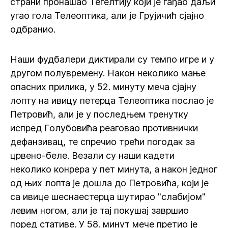
страни пронашао Тегелтију који је гађао даљи
угао гола Телеоптика, али је Грујичић сјајно
одбранио.
Наши фудбалери диктирали су темпо игре и у
другом полувремену. Након неколико мање
опасних прилика, у 52. минуту меча сјајну
лопту на ивицу петерца Телеоптика послао је
Петровић, али је у последњем тренутку
испред Голубовића реаговао противнички
дефанзивац, те спречио трећи погодак за
црвено-беле. Везали су наши кадети
неколико конрера у пет минута, а након једног
од њих лопта је дошла до Петровића, који је
са ивице шеснаестерца шутирао "слабијом"
левим ногом, али је тај покушај завршио
поред стативе. У 58. минут мече претио је