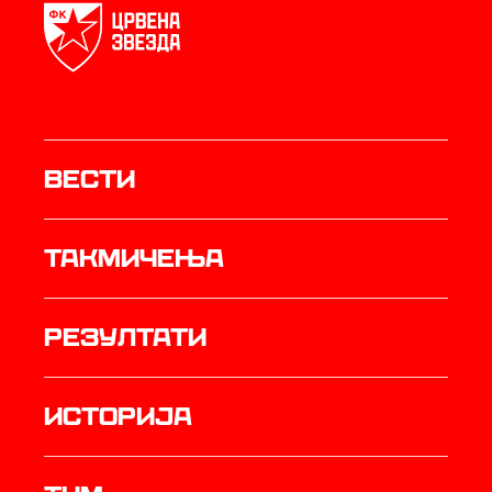
Вести
Такмичења
резултати
историја