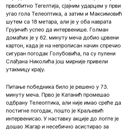
првобитно Тегелтија, сјајним ударцем у први
угао гола Телеоптика, а затим и Максимовић
шутем са 18 метара, али је у оба наврата
Грујичић успео да интервенише. Голман
домаћих је у 62. минуту меча добио црвени
картон, када је на непрописан начин спречио
сигуран погодак Голубовића, па су пулени
Слађана Николића још мирније привели
утакмицу крају.
Питање победника било је решено у 73.
минуту меча. Прво је Катанић промешао
одбрану Телеоптика, али није имао среће да
постигне погодак, пошто је Краљевић
интервенисао. У наставку акције до лопте је
дошао Жагар и несебично асистирао за