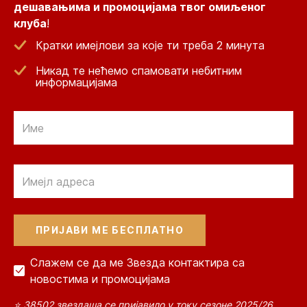
дешавањима и промоцијама твог омиљеног
клуба
!
Кратки имејлови за које ти треба 2 минута
Никад те нећемо спамовати небитним
информацијама
Email
Email
Слажем се да ме Звезда контактира са
новостима и промоцијама
⭐ 38502 звездаша се пријавило у току сезоне 2025/26