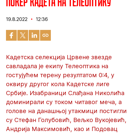
Покер кадета на Телеоптику
19.8.2022
12:36
Кадетска селекција Црвене звезде
савладала је екипу Телеоптика на
гостујућем терену резултатом 0:4, у
оквиру другог кола Кадетске лиге
Србије. Изабраници Слађана Николића
доминирали су током читавог меча, а
голове на данашњој утакмици постигли
су Стефан Голубовић, Вељко Вукојевић,
Андрија Максимовић, као и Подовац