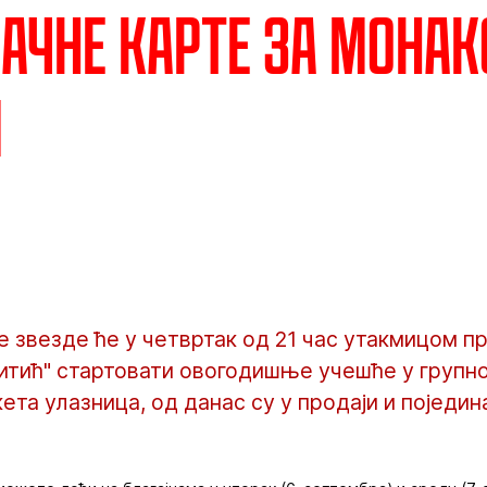
ачне карте за Монак
и
 звезде ће у четвртак од 21 час утакмицом п
итић" стартовати овогодишње учешће у групно
ета улазница, од данас су у продаји и поједин