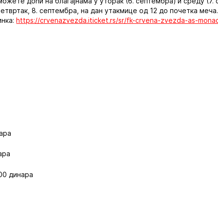
можете доћи на благајнама у уторак (6. септембра) и среду (7.
 четвртак, 8. септембра, на дан утакмице од 12 до почетка меча.
инка:
https://crvenazvezda.iticket.rs/sr/fk-crvena-zvezda-as-mona
а
нара
ара
000 динара