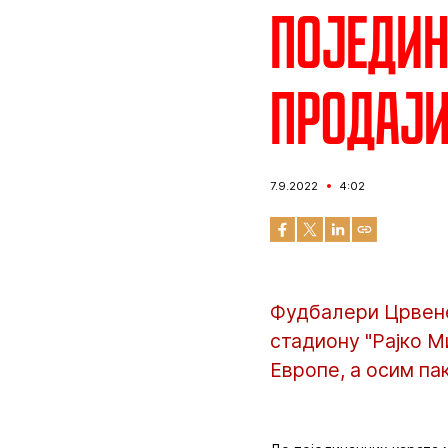
Поједин
продај
7.9.2022
4:02
Фудбалери Црвене
стадиону "Рајко М
Европе, а осим пак