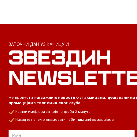
ЗАПОЧНИ ДАН УЗ КАФИЦУ И
ЗВЕЗДИН
NEWSLETT
Не пропусти
најважније новости о утакмицама, дешавањима 
промоцијама твог омиљеног клуба
!
Кратки имејлови за које ти треба 2 минута
Никад те нећемо спамовати небитним информацијама
Email