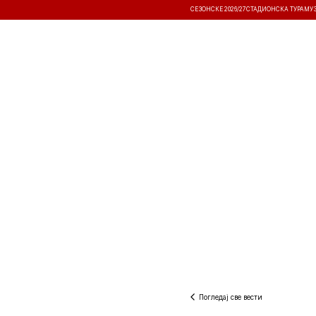
СЕЗОНСКЕ 2026/27
СТАДИОНСКА ТУРА
МУ
ВЕСТИ
ТАКМИЧЕЊА
РЕЗУЛТА
Погледај све вести