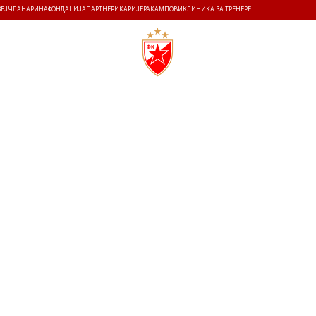
ЗЕЈ
ЧЛАНАРИНА
ФОНДАЦИЈА
ПАРТНЕРИ
КАРИЈЕРА
КАМПОВИ
КЛИНИКА ЗА ТРЕНЕРЕ
ТИ
ИСТОРИЈА
Т