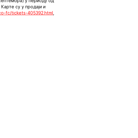
 септембра) у периоду од
 Карте су у продаји и
co-fc/tickets-405392.html
,