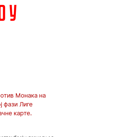
о у
ротив Монака на
ј фази Лиге
ачне карте.