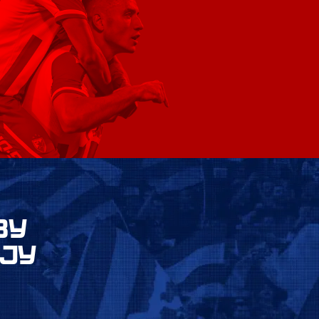
ВУ
ЈУ