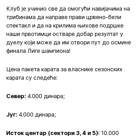
Клуб је учинио све да омогући навијачима на
трибинама да направе прави црвено-бели
спектакл и да на крилима њихове подршке
наши првотимци остваре добар резултат у
дуелу који може да им отвори пут до осмине
финала Лиге шампиона!
Цена пакета карата за власнике сезонских
карата су следеће:
Север:
4.000 динара;
Југ:
4.000 динара;
Исток центар (сектори 3, 4 и 5):
10.000