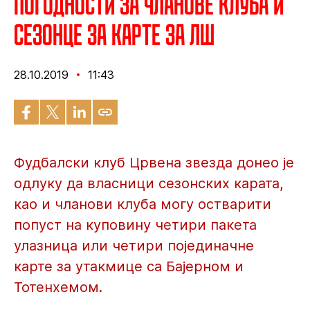
Погодности за чланове клуба и
сезонце за карте за ЛШ
28.10.2019
11:43
Фудбалски клуб Црвена звезда донео је
одлуку да власници сезонских карата,
као и чланови клуба могу остварити
попуст на куповину четири пакета
улазница или четири појединачне
карте за утакмице са Бајерном и
Тотенхемом.