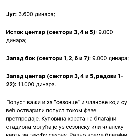
Југ:
3.600 динара;
Исток центар (сектори 3, 4 и 5):
9.000
динара;
Запад бок (сектори 1, 2, 6 и 7):
9.000 динара;
Запад центар (сектори 3, 4 и 5, редови 1-
22):
11.000 динара.
Попуст важи и за "сезонце" и чланове који су
већ остварили попуст током фазе
претпродаје. Куповина карата на благајни
стадиона могућа је уз сезонску или чланску
карту за текућу сезону. Радно време благајни