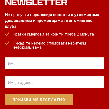
NEWSLETTER
Не пропусти
најважније новости о утакмицама,
дешавањима и промоцијама твог омиљеног
клуба
!
Кратки имејлови за које ти треба 2 минута
Никад те нећемо спамовати небитним
информацијама
Email
Email