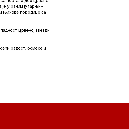
ења постале део црвено-
 је у раним јутарњим
и и њихове породице са
рипадност Црвеној звезди
сећи радост, осмехе и