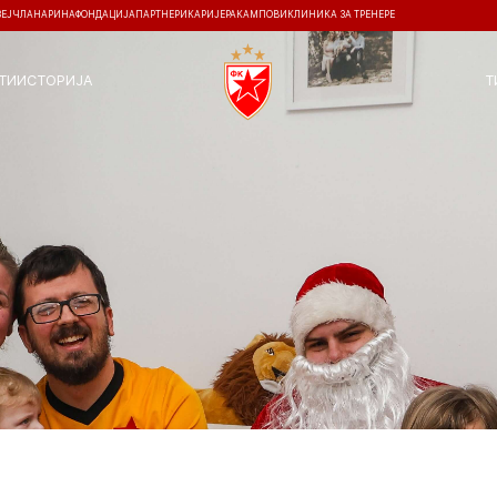
ЗЕЈ
ЧЛАНАРИНА
ФОНДАЦИЈА
ПАРТНЕРИ
КАРИЈЕРА
КАМПОВИ
КЛИНИКА ЗА ТРЕНЕРЕ
ТИ
ИСТОРИЈА
Т