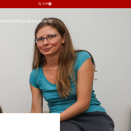
ЋИР
ИМ
КЛУБ
ПРОДАВНИЦА
КАРТЕ