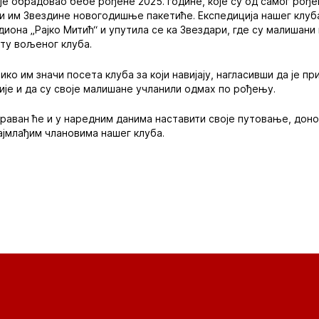
е обрадовао бебе рођене 2025. године, које су од самог рођ
 им Звездине новогодишње пакетиће. Експедиција нашег клуба
диона „Рајко Митић“ и упутила се ка Звездари, где су малишан
ту вољеног клуба.
ко им значи посета клуба за који навијају, нагласивши да је п
је и да су своје малишане учланили одмах по рођењу.
аван ће и у наредним данима наставити своје путовање, доно
јмлађим члановима нашег клуба.