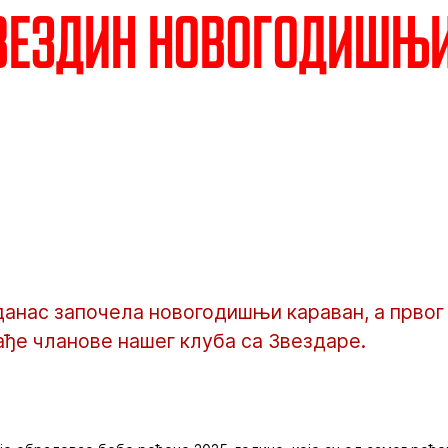
Звездин новогодишњ
данас започела новогодишњи караван, а првог 
ађе чланове нашег клуба са Звездаре.