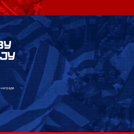
ВУ
ЈУ
 награде