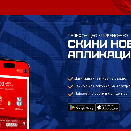
ТЕЛЕФОН ЦЕО - ЦРВЕНО-БЕО
СКИНИ НО
АПЛИКАЦИ
Дигитална улазница на стадион
Занимљива такмичења и вредне
Најсвежије вести и меч центар