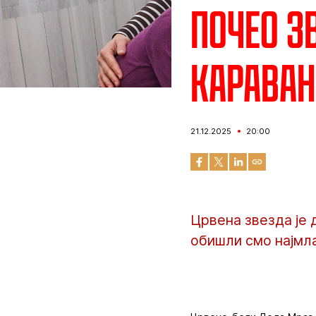
Почео 
караван
21.12.2025
20:00
Црвена звезда је 
обишли смо најмл