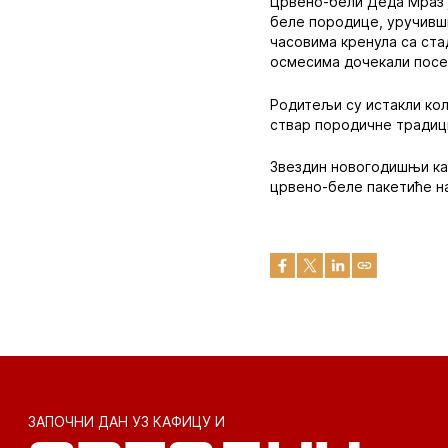
Црвено-бели Деда Мраз ј
беле породице, уручивши
часовима кренула са ста
осмесима дочекали посе
Родитељи су истакли коли
ствар породичне традици
Звездин новогодишњи кар
црвено-беле пакетиће на
ЗАПОЧНИ ДАН УЗ КАФИЦУ И