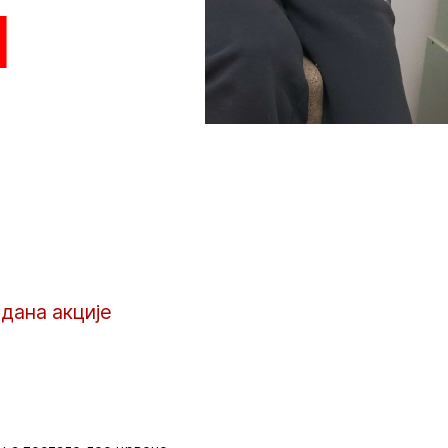
и
дана акције