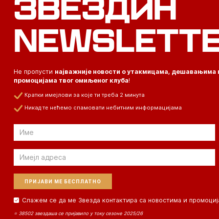
ЗВЕЗДИН
NEWSLETT
Не пропусти
најважније новости о утакмицама, дешавањима 
промоцијама твог омиљеног клуба
!
Кратки имејлови за које ти треба 2 минута
Никад те нећемо спамовати небитним информацијама
Email
Email
Слажем се да ме Звезда контактира са новостима и промоциј
⭐ 38502 звездаша се пријавило у току сезоне 2025/26