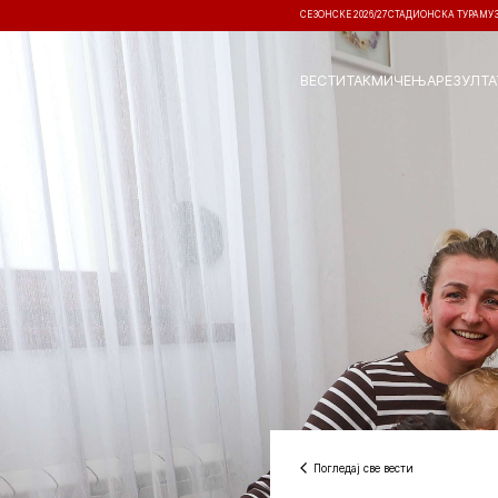
СЕЗОНСКЕ 2026/27
СТАДИОНСКА ТУРА
МУ
ВЕСТИ
ТАКМИЧЕЊА
РЕЗУЛТА
Погледај све вести