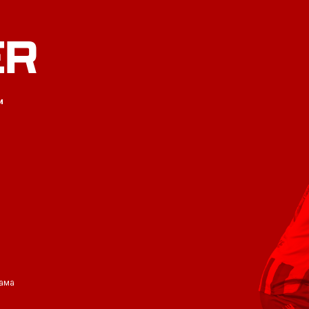
ER
и
ама