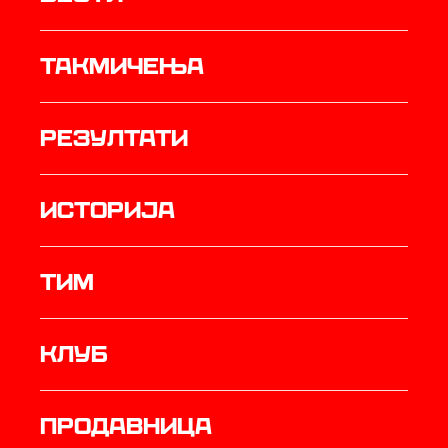
Такмичења
резултати
историја
ТИМ
Клуб
продавница