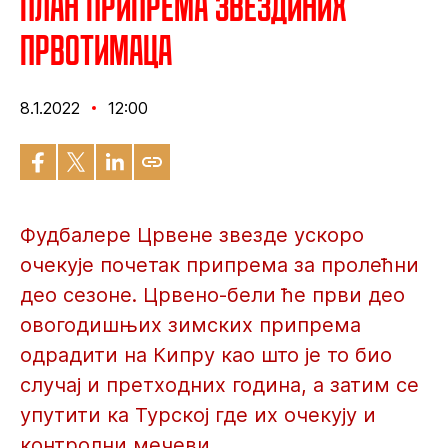
План припрема Звездиних
првотимаца
8.1.2022
12:00
Фудбалере Црвене звезде ускоро
очекује почетак припрема за пролећни
део сезоне. Црвено-бели ће први део
овогодишњих зимских припрема
одрадити на Кипру као што је то био
случај и претходних година, а затим се
упутити ка Турској где их очекују и
контролни мечеви.