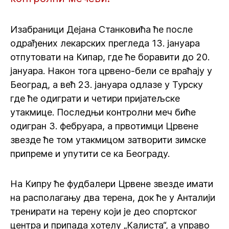
Изабраници Дејана Станковића ће после
одрађених лекарских прегледа 13. јануара
отпутовати на Кипар, где ће боравити до 20.
јануара. Након тога црвено-бели се враћају у
Београд, а већ 23. јануара одлазе у Турску
где ће одиграти и четири пријатељске
утакмице. Последњи контролни меч биће
одигран 3. фебруара, а првотимци Црвене
звезде ће том утакмицом затворити зимске
припреме и упутити се ка Београду.
На Кипру ће фудбалери Црвене звезде имати
на располагању два терена, док ће у Анталији
тренирати на терену који је део спортског
центра и припада хотелу „Калиста“, а управо