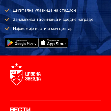
Дигитална улазница на стадион
Занимљива такмичења и вредне награде
Најсвежије вести и меч центар
Вести