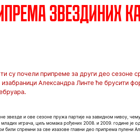
ипрема Звездиних к
ти су почели припреме за други део сезоне с
 а изабраници Александра Линте ће брусити ф
фебруара.
не звезде и ове сезоне пружа партије на завидном нивоу, чем
а младих играча, циљ момака рођених 2008. и 2009. године је 
ри били спремни за све изазове главни део припрема пулени А