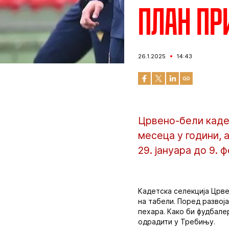
План пр
26.1.2025
14:43
Црвено-бели каде
месеца у години,
29. јануара до 9. 
Кадетска селекција Црве
на табели. Поред развој
пехара. Како би фудбале
одрадити у Требињу.