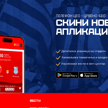
ТЕЛЕФОН ЦЕО - ЦРВЕНО-БЕО
СКИНИ НО
АПЛИКАЦИ
Дигитална улазница на стадион
Занимљива такмичења и вредне
Најсвежије вести и меч центар
Вести