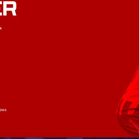
ER
и
ама