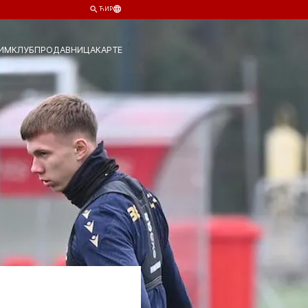
ЋИР
ИМ
КЛУБ
ПРОДАВНИЦА
КАРТЕ