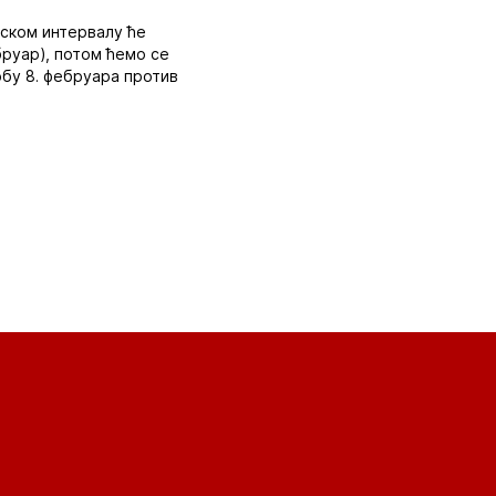
нском интервалу ће
бруар), потом ћемо се
обу 8. фебруара против