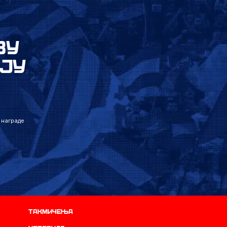
ВУ
ЈУ
 награде
Такмичења