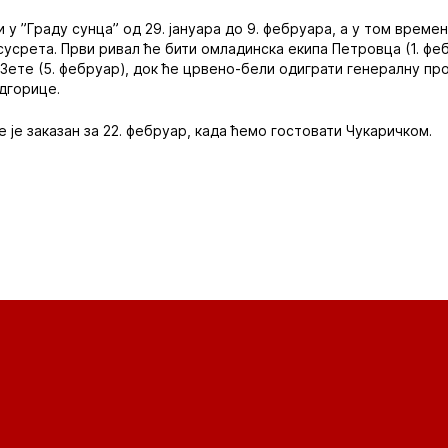
 у ”Граду сунца” од 29. јануара до 9. фебруара, а у том време
сусрета. Први ривал ће бити омладинска екипа Петровца (1. фе
Зете (5. фебруар), док ће црвено-бели одиграти генералну пр
дгорице.
 је заказан за 22. фебруар, када ћемо гостовати Чукаричком.