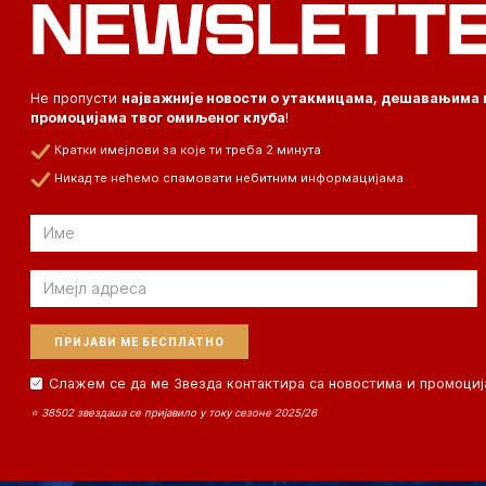
NEWSLETT
Не пропусти
најважније новости о утакмицама, дешавањима 
промоцијама твог омиљеног клуба
!
Кратки имејлови за које ти треба 2 минута
Никад те нећемо спамовати небитним информацијама
Email
Email
Слажем се да ме Звезда контактира са новостима и промоциј
⭐ 38502 звездаша се пријавило у току сезоне 2025/26