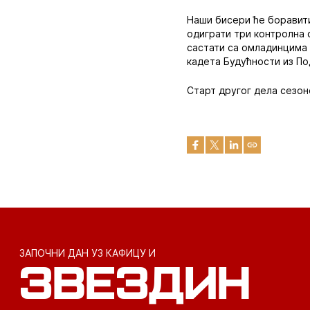
Наши бисери ће боравити
одиграти три контролна 
састати са омладинцима 
кадета Будућности из По
Старт другог дела сезоне
ЗАПОЧНИ ДАН УЗ КАФИЦУ И
ЗВЕЗДИН