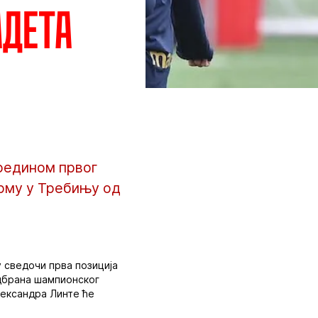
адета
редином првог
орму у Требињу од
у сведочи прва позиција
одбрана шампионског
лександра Линте ће