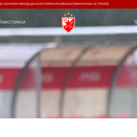
ЗЕЈ
ЧЛАНАРИНА
ФОНДАЦИЈА
ПАРТНЕРИ
КАРИЈЕРА
КАМПОВИ
КЛИНИКА ЗА ТРЕНЕРЕ
ТИ
ИСТОРИЈА
Т