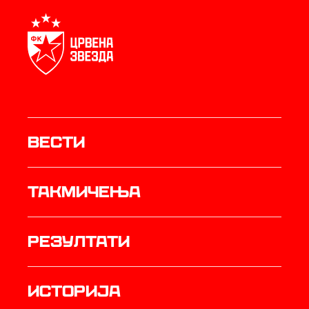
Вести
Такмичења
резултати
историја