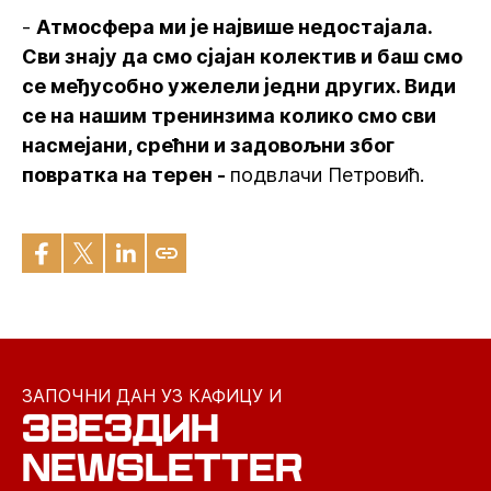
-
Атмосфера ми је највише недостајала.
Сви знају да смо сјајан колектив и баш смо
се међусобно ужелели једни других. Види
се на нашим тренинзима колико смо сви
насмејани, срећни и задовољни због
повратка на терен -
подвлачи Петровић.
ЗАПОЧНИ ДАН УЗ КАФИЦУ И
ЗВЕЗДИН
NEWSLETTER