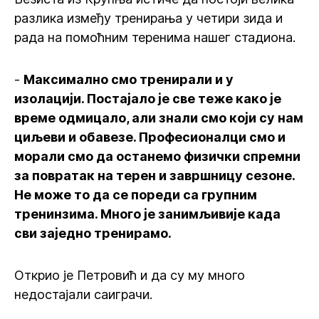
разлика између тренирања у четири зида и
рада на помоћним теренима нашег стадиона.
-
Максимално смо тренирали и у
изолацији. Постајало је све теже како је
време одмицало, али знали смо који су нам
циљеви и обавезе. Професионалци смо и
морали смо да останемо физички спремни
за повратак на терен и завршницу сезоне.
Не може то да се пореди са групним
тренинзима. Много је занимљивије када
сви заједно тренирамо.
Открио је Петровић и да су му много
недостајали саиграчи.