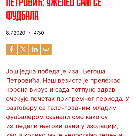
Петровић: Ужелео сам се
фудбала
8.7.2020
4:30
Још једна победа је иза Његоша
Петровића. Наш везиста је прележао
корона вирус и сада потпуно здрав
очекује почетак припремног периода. У
разговору са талентованим младим
фудбалером сазнали смо како су
изгледали његови дани у изолацији,
као и колико му је недостајао терен и