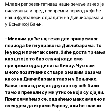
Млади репрезентативац наше земље изнео је
очекивања и пред припремни период који ће
наши фудбалери одрадити на Дивчибарама и
у Врњачкој Бањи.
- Мислим да ће најтежи део припремног
периода бити управо на Дивчибарама. То
је увод и почетак свега, биће доста трчања
као што је то био случај када смо
припреме одрадили на Кипру. Чуо сам
много позитивних ствари о нашим базама
како на Дивчибарама тако и у Врњачкој
Бањи, неки од мојих другара су већ били
тамо и пренели су ми утиске који су сјајни.
Припремаћемо се, радићемо максимално и
очекујем да играмо Европу, али ће главни