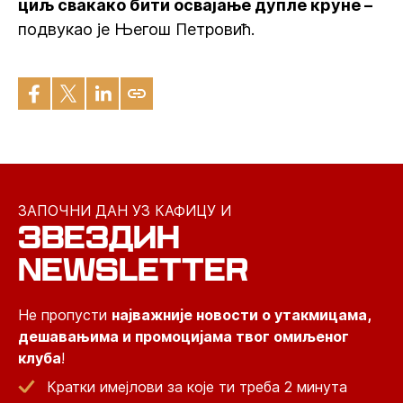
циљ свакако бити освајање дупле круне –
подвукао је Његош Петровић.
ЗАПОЧНИ ДАН УЗ КАФИЦУ И
ЗВЕЗДИН
NEWSLETTER
Не пропусти
најважније новости о утакмицама,
дешавањима и промоцијама твог омиљеног
клуба
!
Кратки имејлови за које ти треба 2 минута