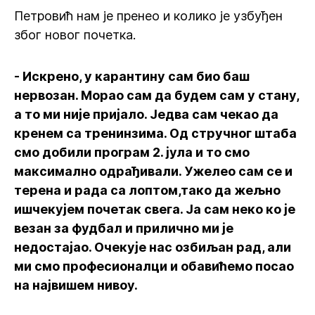
Петровић нам је пренео и колико је узбуђен
због новог почетка.
- Искрено, у карантину сам био баш
нервозан. Морао сам да будем сам у стану,
а то ми није пријало. Једва сам чекао да
кренем са тренинзима. Од стручног штаба
смо добили програм 2. јула и то смо
максимално одрађивали. Ужелео сам се и
терена и рада са лоптом,тако да жељно
ишчекујем почетак свега. Ја сам неко ко је
везан за фудбал и прилично ми је
недостајао. Очекује нас озбиљан рад, али
ми смо професионалци и обавићемо посао
на највишем нивоу.