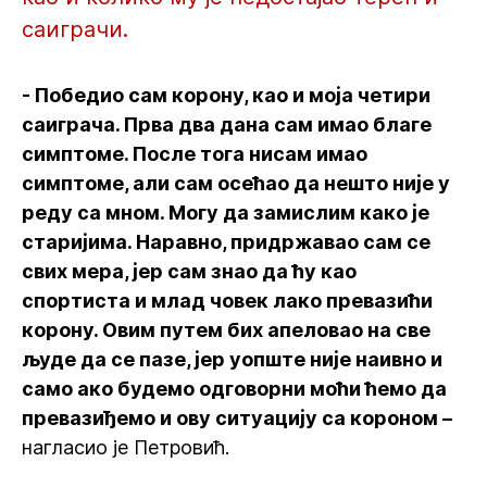
саиграчи.
- Победио сам корону, као и моја четири
саиграча. Прва два дана сам имао благе
симптоме. После тога нисам имао
симптоме, али сам осећао да нешто није у
реду са мном. Могу да замислим како је
старијима. Наравно, придржавао сам се
свих мера, јер сам знао да ћу као
спортиста и млад човек лако превазићи
корону. Овим путем бих апеловао на све
људе да се пазе, јер уопште није наивно и
само ако будемо одговорни моћи ћемо да
превазиђемо и ову ситуацију са короном –
нагласио је Петровић.