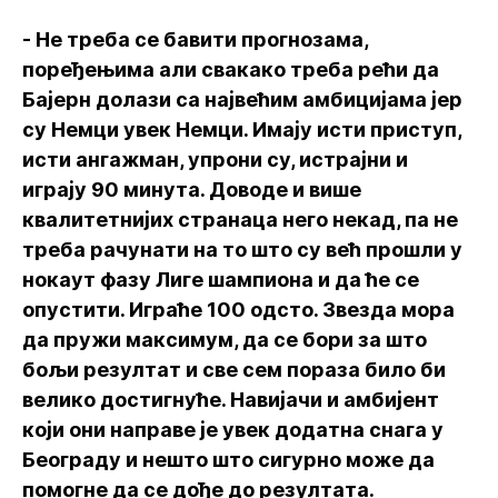
- Не треба се бавити прогнозама,
поређењима али свакако треба рећи да
Бајерн долази са највећим амбицијама јер
су Немци увек Немци. Имају исти приступ,
исти ангажман, упрони су, истрајни и
играју 90 минута. Доводе и више
квалитетнијих странаца него некад, па не
треба рачунати на то што су већ прошли у
нокаут фазу Лиге шампиона и да ће се
опустити. Играће 100 одсто. Звезда мора
да пружи максимум, да се бори за што
бољи резултат и све сем пораза било би
велико достигнуће. Навијачи и амбијент
који они направе је увек додатна снага у
Београду и нешто што сигурно може да
помогне да се дође до резултата.