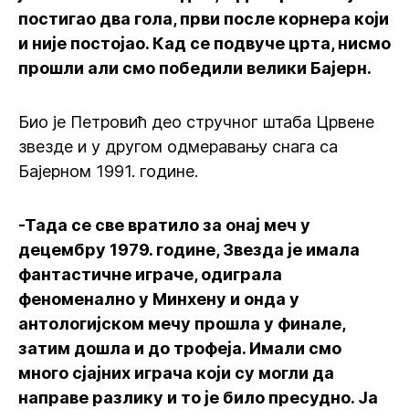
постигао два гола, први после корнера који
и није постојао. Кад се подвуче црта, нисмо
прошли али смо победили велики Бајерн.
Био је Петровић део стручног штаба Црвене
звезде и у другом одмеравању снага са
Бајерном 1991. године.
-Тада се све вратило за онај меч у
децембру 1979. године, Звезда је имала
фантастичне играче, одиграла
феноменално у Минхену и онда у
антологијском мечу прошла у финале,
затим дошла и до трофеја. Имали смо
много сјајних играча који су могли да
направе разлику и то је било пресудно. Ја