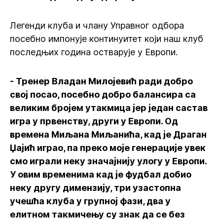
Легенди клуба и члану Управног одбора
посебно импонује континуитет који наш клуб
последњих година остварује у Европи.
- Тренер Владан Милојевић ради добро
свој посао, посебно добро балансира са
великим бројем утакмица јер један састав
игра у првенству, други у Европи. Од
времена Миљана Миљанића, кад је Драган
Џајић играо, па преко моје генерације увек
смо играли неку значајнију улогу у Европи.
У овим временима кад је фудбал добио
неку другу димензију, три узастопна
учешћа клуба у групној фази, два у
елитном такмичењу су знак да се без