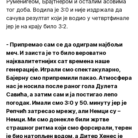
Руменигеом, Брајтнером и осталим асовима
тог доба. Водила је 3:0 и није издржала да
сачува резултат који је водио у четвртфинале
јер је на крају било 3:2.
- Припремао сам се да одиграм најбољи
меч. И заиста је то било вероватно
најквалитетнијих сат времена наше
генерације. Играли смо спектакуларно,
Бајерну смо припремили пакао. Атмосфера
нас је носила после раног гола Дулета
Савића, а затим сам и ја постигао лепо
погодак. Имали смо 3:0 у 50. минуту јер је
Репчић затресао мрежу, али Немци су –
Немци. Ми смо донекле били жртве
страшног ритма који смо форсирали, терен
је био натопљен водом, а Дитер Хенес је