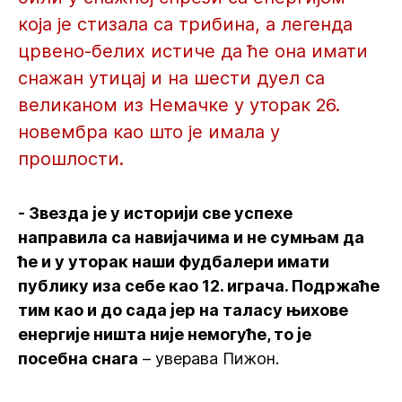
која је стизала са трибина, а легенда
црвено-белих истиче да ће она имати
снажан утицај и на шести дуел са
великаном из Немачке у уторак 26.
новембра као што је имала у
прошлости.
- Звезда је у историји све успехе
направила са навијачима и не сумњам да
ће и у уторак наши фудбалери имати
публику иза себе као 12. играча. Подржаће
тим као и до сада јер на таласу њихове
енергије ништа није немогуће, то је
посебна снага
– уверава Пижон.