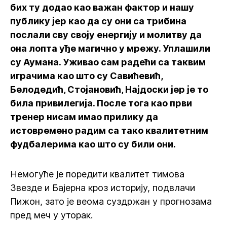
бих ту додао као важан фактор и нашу
публику јер као да су они са трибина
послали сву своју енергију и молитву да
она лопта уђе магично у мрежу. Уплашили
су Аумана. Уживао сам радећи са таквим
играчима као што су Савићевић,
Белодедић, Стојановић, Најдоски јер је то
била привилегија. После тога као први
тренер нисам имао прилику да
истовремено радим са тако квалитетним
фудбалерима као што су били они.
Немогуће је поредити квалитет тимова
Звезде и Бајерна кроз историју, подвлачи
Пижон, зато је веома суздржан у прогнозама
пред меч у уторак.