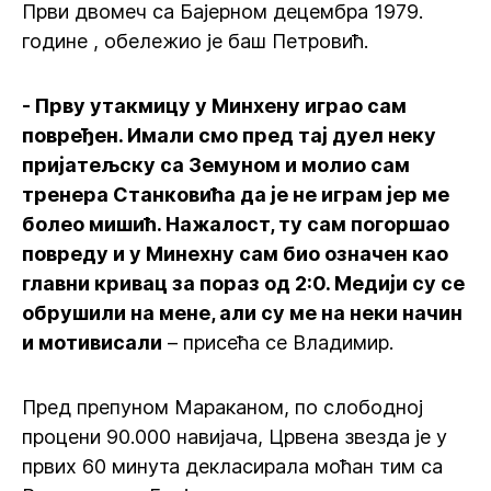
Први двомеч са Бајерном децембра 1979.
године , обележио је баш Петровић.
- Прву утакмицу у Минхену играо сам
повређен. Имали смо пред тај дуел неку
пријатељску са Земуном и молио сам
тренера Станковића да је не играм јер ме
болео мишић. Нажалост, ту сам погоршао
повреду и у Минехну сам био означен као
главни кривац за пораз од 2:0. Медији су се
обрушили на мене, али су ме на неки начин
и мотивисали
– присећа се Владимир.
Пред препуном Мараканом, по слободној
процени 90.000 навијача, Црвена звезда је у
првих 60 минута декласирала моћан тим са