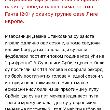
начин у победи нашег тима против
Гента (2:0) у оквиру групне фазе Лиге
Европе.
Изабраници Дејана Станковића су заиста
играли одлично ове сезоне, а томе сведочи
велики број датих голова који су наши
фудбалери постигли током године играјући на
"три фронта". У Суперлиги Србије црвено-бели
су постигли чак 114 голова и оборили рекорд
по броју постигнутих голова у једној сезони у
историји овог такмичења. Ништа мање
ефикасни нису били наши првотимци у Купу
Србије где су на пет мечева једанаест пута
тресли мрежу ривала, док су у европским
мечевима постигли 21 гол. У најужи избор за