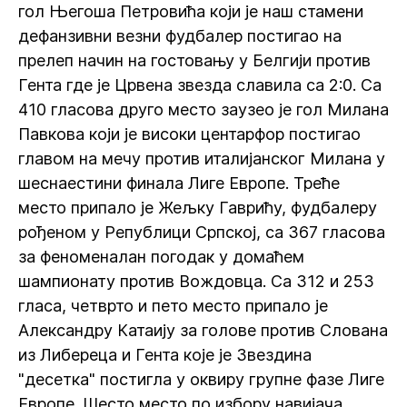
гол Његоша Петровића који је наш стамени
дефанзивни везни фудбалер постигао на
прелеп начин на гостовању у Белгији против
Гента где је Црвена звезда славила са 2:0. Са
410 гласова друго место заузео је гол Милана
Павкова који је високи центарфор постигао
главом на мечу против италијанског Милана у
шеснаестини финала Лиге Европе. Треће
место припало је Жељку Гаврићу, фудбалеру
рођеном у Републици Српској, са 367 гласова
за феноменалан погодак у домаћем
шампионату против Вождовца. Са 312 и 253
гласа, четврто и пето место припало је
Александру Катаију за голове против Слована
из Либереца и Гента које је Звездина
"десетка" постигла у оквиру групне фазе Лиге
Европе. Шесто место по избору навијача