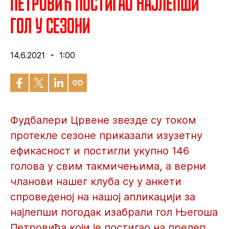
Петровић постигао најлепши
гол у сезони
14.6.2021
1:00
Фудбалери Црвене звезде су током
протекле сезоне приказали изузетну
ефикасност и постигли укупно 146
голова у свим такмичењима, а верни
чланови нашег клуба су у анкети
спроведеној на нашој апликацији за
најлепши погодак изабрали гол Његоша
Петровића који је постигао на прелеп