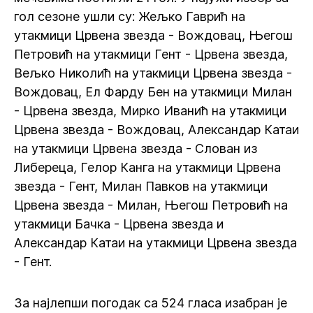
гол сезоне ушли су: Жељко Гаврић на
утакмици Црвена звезда - Вождовац, Његош
Петровић на утакмици Гент - Црвена звезда,
Вељко Николић на утакмици Црвена звезда -
Вождовац, Ел Фарду Бен на утакмици Милан
- Црвена звезда, Мирко Иванић на утакмици
Црвена звезда - Вождовац, Александар Катаи
на утакмици Црвена звезда - Слован из
Либереца, Гелор Канга на утакмици Црвена
звезда - Гент, Милан Павков на утакмици
Црвена звезда - Милан, Његош Петровић на
утакмици Бачка - Црвена звезда и
Александар Катаи на утакмици Црвена звезда
- Гент.
За најлепши погодак са 524 гласа изабран је