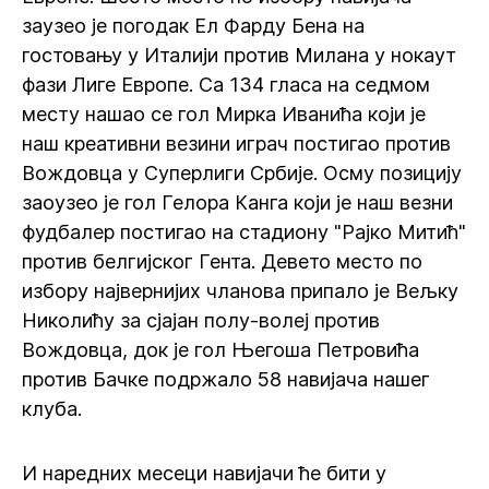
заузео је погодак Ел Фарду Бена на
гостовању у Италији против Милана у нокаут
фази Лиге Европе. Са 134 гласа на седмом
месту нашао се гол Мирка Иванића који је
наш креативни везини играч постигао против
Вождовца у Суперлиги Србије. Осму позицију
заоузео је гол Гелора Канга који је наш везни
фудбалер постигао на стадиону "Рајко Митић"
против белгијског Гента. Девето место по
избору највернијих чланова припало је Вељку
Николићу за сјајан полу-волеј против
Вождовца, док је гол Његоша Петровића
против Бачке подржало 58 навијача нашег
клуба.
И наредних месеци навијачи ће бити у