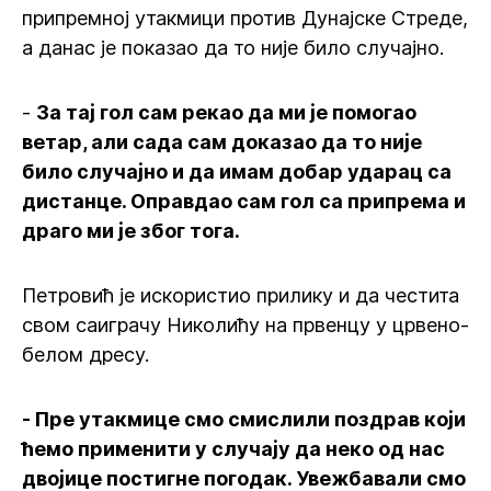
припремној утакмици против Дунајске Стреде,
а данас је показао да то није било случајно.
-
За тај гол сам рекао да ми је помогао
ветар, али сада сам доказао да то није
било случајно и да имам добар ударац са
дистанце. Оправдао сам гол са припрема и
драго ми је због тога.
Петровић је искористио прилику и да честита
свом саиграчу Николићу на првенцу у црвено-
белом дресу.
- Пре утакмице смо смислили поздрав који
ћемо применити у случају да неко од нас
двојице постигне погодак. Увежбавали смо