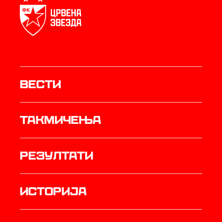
Вести
Такмичења
резултати
историја