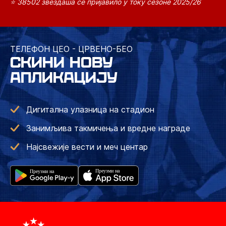
⭐ 38502 звездаша се пријавило у току сезоне 2025/26
ТЕЛЕФОН ЦЕО - ЦРВЕНО-БЕО
СКИНИ НОВУ
АПЛИКАЦИЈУ
Дигитална улазница на стадион
Занимљива такмичења и вредне награде
Најсвежије вести и меч центар