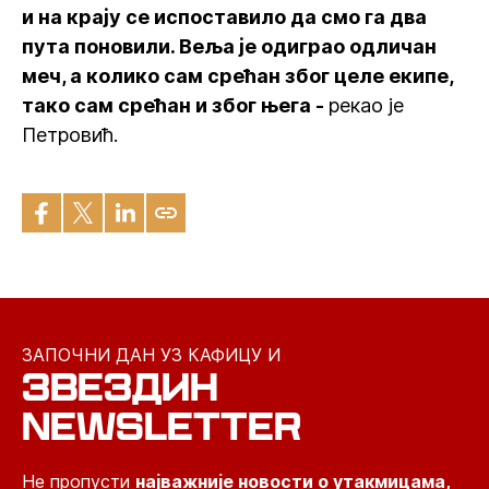
и на крају се испоставило да смо га два
пута поновили. Веља је одиграо одличан
меч, а колико сам срећан због целе екипе,
тако сам срећан и због њега -
рекао је
Петровић.
ЗАПОЧНИ ДАН УЗ КАФИЦУ И
ЗВЕЗДИН
NEWSLETTER
Не пропусти
најважније новости о утакмицама,