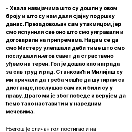
-
Хвала навијачима што су дошли у овом
броју и што су нам дали сјајну подршку
данас. Презадовољан сам утакмицом, јер
смо испунили све оно што смо уигравали и
договарали на припремама. Надам се да
смо Мистеру улепшали деби тиме што смо
послушали његов савет да страствено
уђемо на терен. Гол је дошао као награда
за сав труд и рад. Станковић и Милијаш су
ми причали да треба чешће да шутирам са
дистанце, послушао сам их и били су у
праву. Драго ми је због победе и верујем да
ћемо тако наставити и у наредним
мечевима.
Његош је сличан гол постигао и на