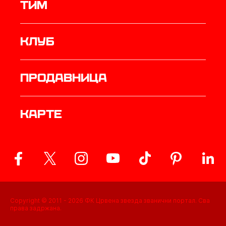
ТИМ
Клуб
продавница
Карте
Copyright © 2011 -
2026
ФК Црвена звезда званични портал. Сва
права задржана.