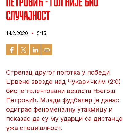
Петровић - Гол није био
случајност
14.2.2020
5:15
Стрелац другог поготка у победи
Црвене звезде над Чукаричким (2:0)
био је талентовани везиста Његош
Петровић. Млади фудбалер је данас
одиграо феноменалну утакмицу и
показао да су му ударци са дистанце
ужа специјалност.