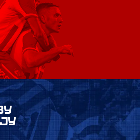
ВУ
ЈУ