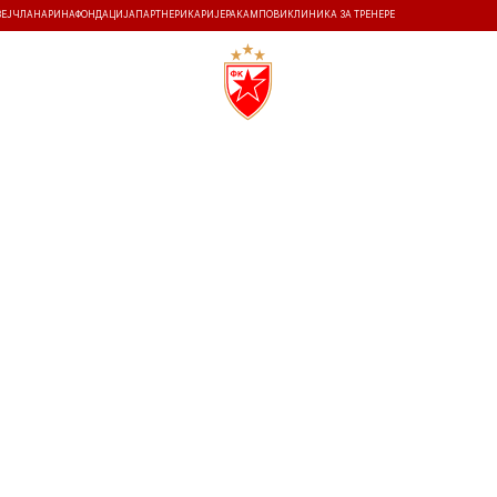
ЗЕЈ
ЧЛАНАРИНА
ФОНДАЦИЈА
ПАРТНЕРИ
КАРИЈЕРА
КАМПОВИ
КЛИНИКА ЗА ТРЕНЕРЕ
ТИ
ИСТОРИЈА
Т