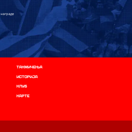
 награде
Такмичења
историја
Клуб
Карте