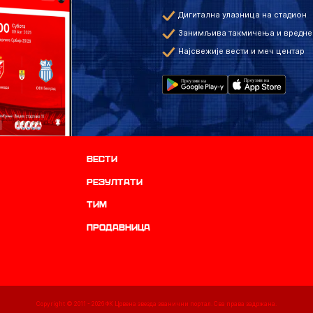
Дигитална улазница на стадион
Занимљива такмичења и вредне
Најсвежије вести и меч центар
Вести
резултати
ТИМ
продавница
Copyright © 2011 -
2026
ФК Црвена звезда званични портал. Сва права задржана.