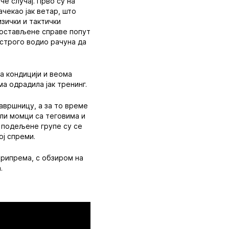
че случај. Прво су на
ачекао јак ветар, што
изички и тактички
 постављене справе попут
 строго водио рачуна да
а кондицији и веома
ма одрадила јак тренинг.
авршницу, а за то време
ли момци са теговима и
е подељене групе су се
ој спреми.
припрема, с обзиром на
.