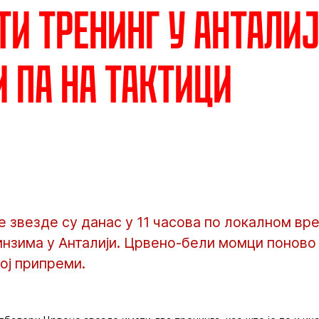
ти тренинг у Анталиј
и па на тактици
 звезде су данас у 11 часова по локалном вр
нзима у Анталији. Црвено-бели момци поново
кој припреми.