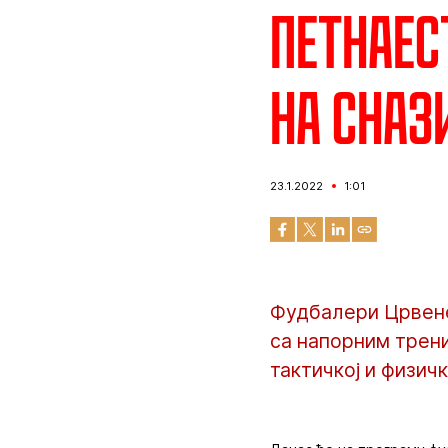
Петнаес
на сназ
23.1.2022
1:01
Фудбалери Црвене
са напорним трени
тактичкој и физич