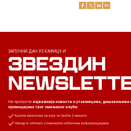
ЗАПОЧНИ ДАН УЗ КАФИЦУ И
ЗВЕЗДИН
NEWSLETT
Не пропусти
најважније новости о утакмицама, дешавањима 
промоцијама твог омиљеног клуба
!
Кратки имејлови за које ти треба 2 минута
Никад те нећемо спамовати небитним информацијама