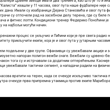
балери Црвене звезде имати два тренинга, као што је то и ина
Калиста" изашли у 11 часова, овог пута наше фудбалере није с
их дана. Имали су изабраници Дејана Станковића и овог пута ф
играчи су отпочели рад на засебном делу терена, где су биле
ача и фитнес лопти. Кондициони тренер Федерико Поноћини је
у на најбољи могући начин.
ренажни процес се укључио и Пићини који је пре свега радио н
итету прикључити екипи, која је и овог пута у јутарњим часови
ли подељени у две групе. Офанзивци су увежбавали акције и з
 изузетно напоран полигон вежби снаге. Вежбали су црвено-бе
након тога су и истрчавали са додатним оптерећењем. Касниј
вци увежбавали тактички сегмент, а нападачи радили на физичк
часова вратити на терен, када се очекује искључиво тактичка 
утра очекује прва припремна утакмица против екипе Марибора