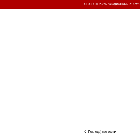
СЕЗОНСКЕ 2026/27
СТАДИОНСКА ТУРА
МУ
ВЕСТИ
ТАКМИЧЕЊА
РЕЗУЛТА
Погледај све вести