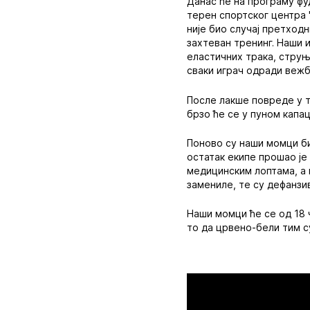
Данас ће на програму фуд
терен спортског центра "
није био случај претходн
захтеван тренинг. Наши 
еластичних трака, струњ
сваки играч одради вежб
После лакше повреде у т
брзо ће се у пуном капац
Поново су наши момци би
остатак екипе прошао је
медицинским лоптама, а 
замениле, те су дефанзи
Наши момци ће се од 18 
то да црвено-бели тим с