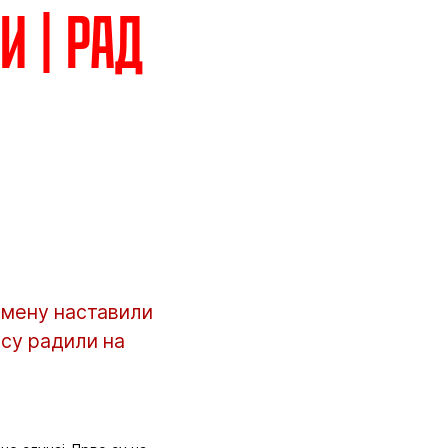
и | Рад
емену наставили
 су радили на