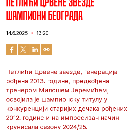
Петлићи Црвене звезде
шампиони Београда
14.6.2025
13:20
Петлићи Црвене звезде, генерација
рођена 2013. године, предвођена
тренером Милошем Јеремићем,
освојила је шампионску титулу у
конкуренцији старијих дечака рођених
2012. године и на импресиван начин
крунисала сезону 2024/25.