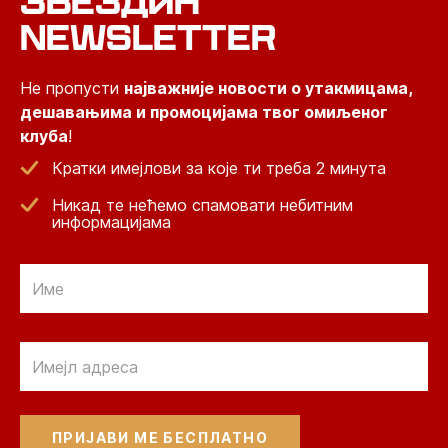
ЗВЕЗДИН
NEWSLETTER
Не пропусти
најважније новости о утакмицама,
дешавањима и промоцијама твог омиљеног
клуба
!
Кратки имејлови за које ти треба 2 минута
Никад те нећемо спамовати небитним
информацијама
Email
Email