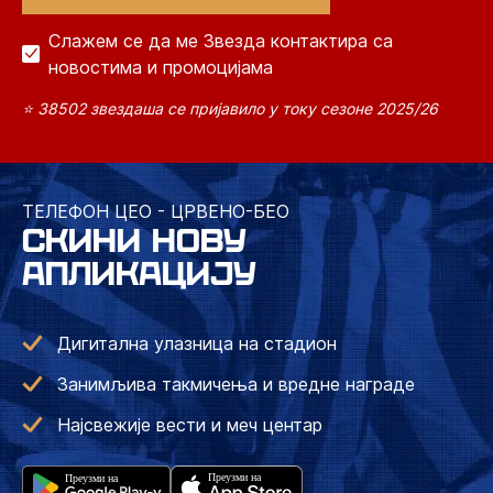
Слажем се да ме Звезда контактира са
новостима и промоцијама
⭐ 38502 звездаша се пријавило у току сезоне 2025/26
ТЕЛЕФОН ЦЕО - ЦРВЕНО-БЕО
СКИНИ НОВУ
АПЛИКАЦИЈУ
Дигитална улазница на стадион
Занимљива такмичења и вредне награде
Најсвежије вести и меч центар