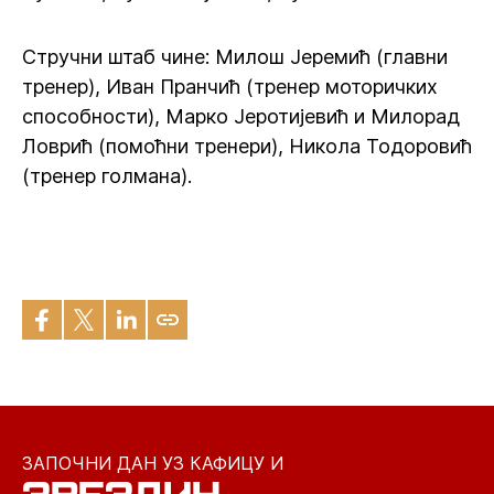
Стручни штаб чине: Милош Јеремић (главни
тренер), Иван Пранчић (тренер моторичких
способности), Марко Јеротијевић и Милорад
Ловрић (помоћни тренери), Никола Тодоровић
(тренер голмана).
ЗАПОЧНИ ДАН УЗ КАФИЦУ И