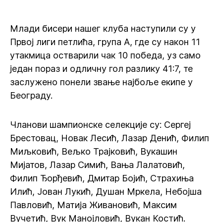
Млади бисери нашег клуба наступили су у
Првој лиги петлића, група А, где су након 11
утакмица остварили чак 10 победа, уз само
један пораз и одличну гол разлику 41:7, те
заслужено понели звање најбоље екипе у
Београду.
Чланови шампионске селекције су: Сергеј
Брестовац, Новак Лесић, Лазар Денић, Филип
Миљковић, Вељко Трајковић, Вукашин
Мијатов, Лазар Симић, Вања Лалатовић,
Филип Ђорђевић, Дмитар Бојић, Страхиња
Илић, Јован Лукић, Душан Мркела, Небојша
Павловић, Матија Живановић, Максим
Вучетић, Вук Манојловић, Вукан Костић.