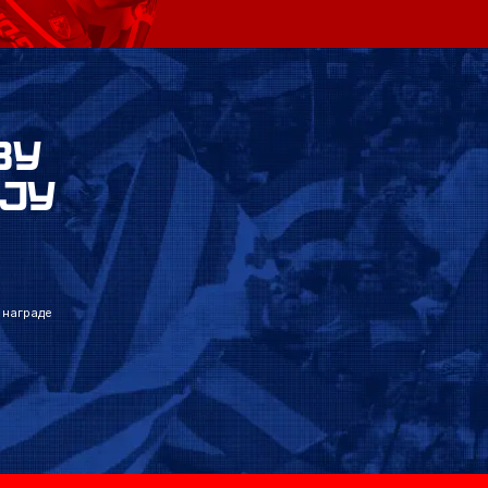
ВУ
ЈУ
 награде