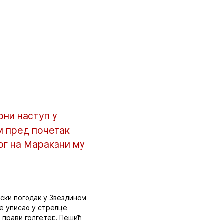
рни наступ у
м пред почетак
ог на Маракани му
тски погодак у Звездином
се уписао у стрелце
ао прави голгетер. Пешић