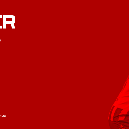
ER
и
ама