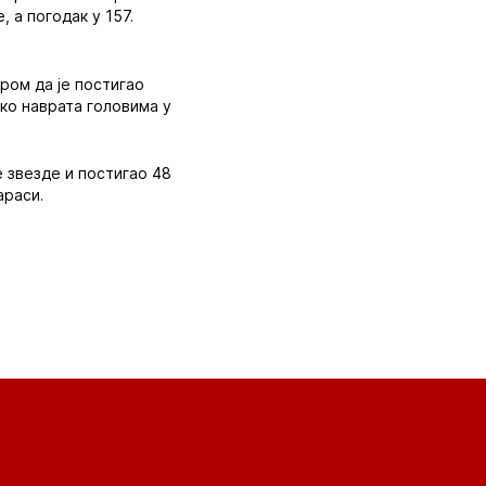
, а погодак у 157.
иром да је постигао
ико наврата головима у
е звезде и постигао 48
араси.