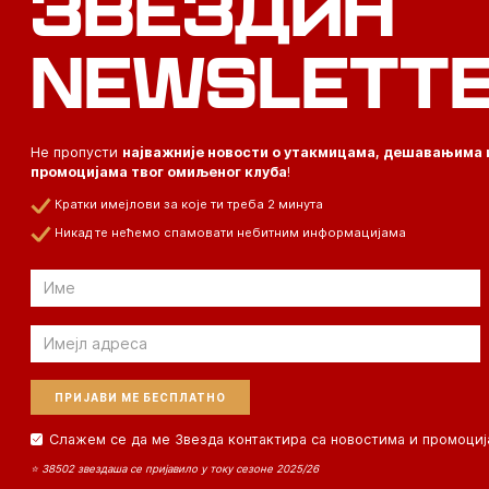
ЗВЕЗДИН
NEWSLETT
Не пропусти
најважније новости о утакмицама, дешавањима 
промоцијама твог омиљеног клуба
!
Кратки имејлови за које ти треба 2 минута
Никад те нећемо спамовати небитним информацијама
Email
Email
Слажем се да ме Звезда контактира са новостима и промоциј
⭐ 38502 звездаша се пријавило у току сезоне 2025/26