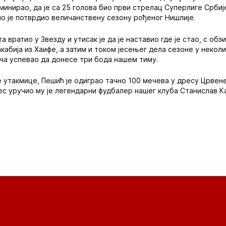
оминирао, да је са 25 голова био први стрелац Суперлиге Србије
о је потврдио величанствену сезону рођеног Нишлије.
 вратио у Звезду и утисак је да је наставио где је стао, с обз
кабија из Хаифе, а затим и током јесењег дела сезоне у некол
а успевао да донесе три бода нашем тиму.
е утакмице, Пешић је одиграо тачно 100 мечева у дресу Црвен
ес уручио му је легендарни фудбалер нашег клуба Станислав К