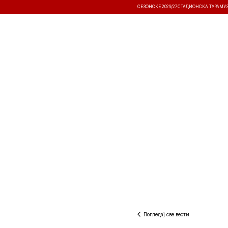
СЕЗОНСКЕ 2026/27
СТАДИОНСКА ТУРА
МУ
ВЕСТИ
ТАКМИЧЕЊА
РЕЗУЛТА
Погледај све вести