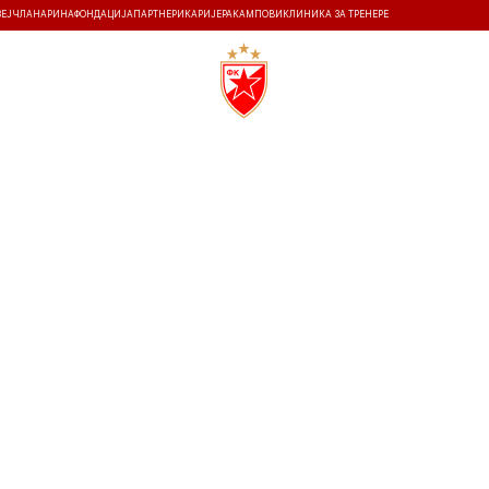
ЗЕЈ
ЧЛАНАРИНА
ФОНДАЦИЈА
ПАРТНЕРИ
КАРИЈЕРА
КАМПОВИ
КЛИНИКА ЗА ТРЕНЕРЕ
ТИ
ИСТОРИЈА
Т