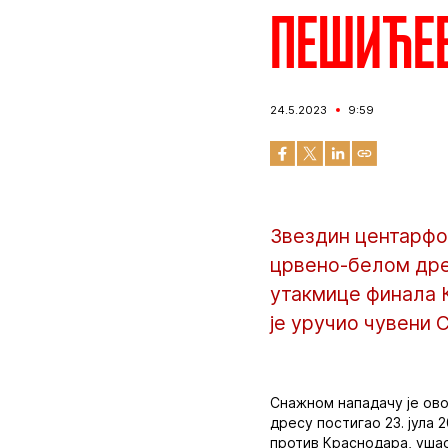
Пешиће
24.5.2023
9:59
Звездин центарфо
црвено-белом дре
утакмице финала 
је уручио чувени 
Снажном нападачу је ово
дресу постигао 23. јула 
против Краснодара, ушао 