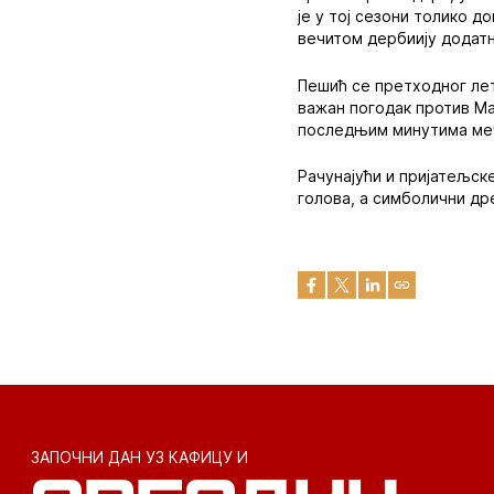
је у тој сезони толико д
вечитом дербиију додатн
Пешић се претходног лета
важан погодак против Ма
последњим минутима меч
Рачунајући и пријатељск
голова, а симболични др
ЗАПОЧНИ ДАН УЗ КАФИЦУ И