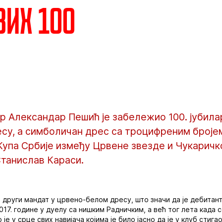
вих 100
р Александар Пешић је забележио 100. јубила
су, а симболичан дрес са троцифреним броје
Купа Србије између Црвене звезде и Чукаричк
Станислав Караси.
 други мандат у црвено-белом дресу, што значи да је дебитан
2017. године у дуелу са нишким Радничким, а већ тог лета када 
је у срце свих навијача којима је било јасно да је у клуб стиг