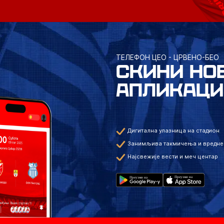
ТЕЛЕФОН ЦЕО - ЦРВЕНО-БЕО
СКИНИ НО
АПЛИКАЦИ
Дигитална улазница на стадион
Занимљива такмичења и вредне
Најсвежије вести и меч центар