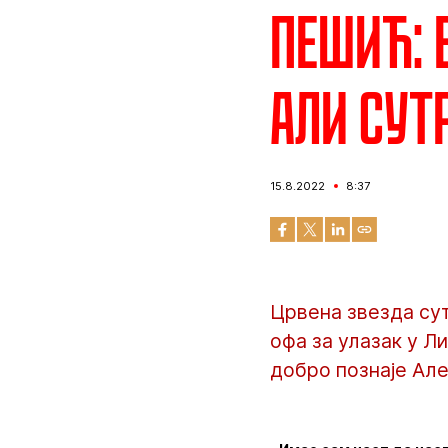
Пешић: 
али сут
15.8.2022
8:37
Црвена звезда сут
офа за улазак у Л
добро познаје Але