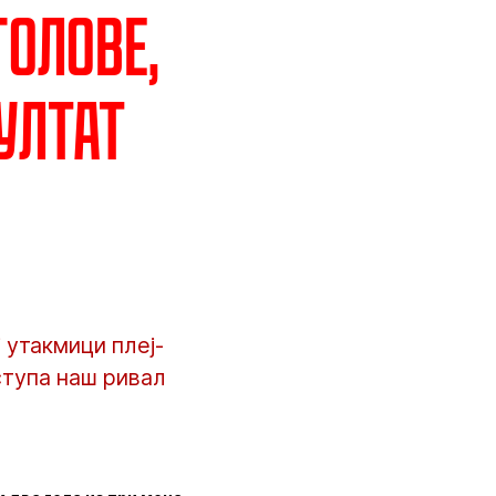
голове,
ултат
 утакмици плеј-
ступа наш ривал