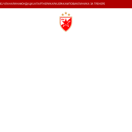
ЗЕЈ
ЧЛАНАРИНА
ФОНДАЦИЈА
ПАРТНЕРИ
КАРИЈЕРА
КАМПОВИ
КЛИНИКА ЗА ТРЕНЕРЕ
ТИ
ИСТОРИЈА
Т