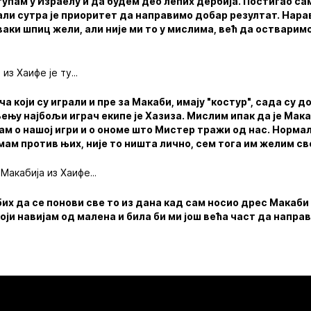
упам у Израелу и да будем део лепих дербија. Постигао сам
ли сутра је приоритет да направимо добар резултат. Нарав
ваки шпиц жели, али није ми то у мислима, већ да оствари
з Хаифе је ту...
ча који су играли и пре за Макаби, имају "костур", сада су д
њу најбољи играч екипе је Хазиза. Мислим ипак да је Мака
м о нашој игри и о ономе што Мистер тражи од нас. Нормал
мам против њих, није то ништа лично, сем тога им желим св
акабија из Хаифе...
бих да се понови све то из дана кад сам носио дрес Макаби
 који навијам од малена и била би ми још већа част да напр