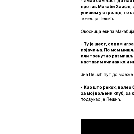
-
Имао сам част да наст
против Макаби Хаифе, а
упишем у стрелце, то с
почео је Пешић.
Окосница екипа Макабија и
-
Ту је шест, седам игра
појачања. По мом мишље
али тренутно размишља
наставим учинак који и
Зна Пешић пут до мреже М
-
Као што рекох, волео 
за мој вољени клуб, за
подвукао је Пешић.