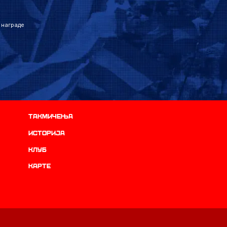
 награде
Такмичења
историја
Клуб
Карте