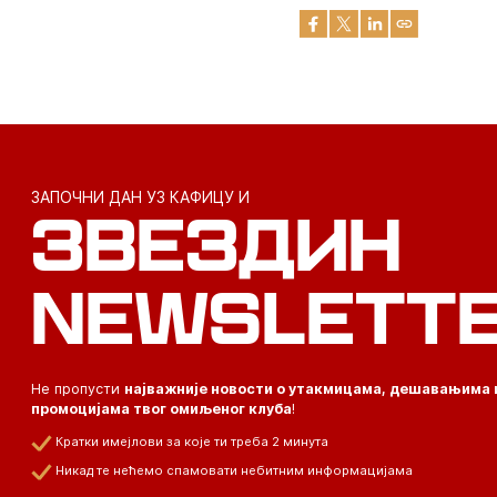
ЗАПОЧНИ ДАН УЗ КАФИЦУ И
ЗВЕЗДИН
NEWSLETT
Не пропусти
најважније новости о утакмицама, дешавањима 
промоцијама твог омиљеног клуба
!
Кратки имејлови за које ти треба 2 минута
Никад те нећемо спамовати небитним информацијама