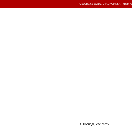
СЕЗОНСКЕ 2026/27
СТАДИОНСКА ТУРА
МУ
ВЕСТИ
ТАКМИЧЕЊА
РЕЗУЛТА
Погледај све вести