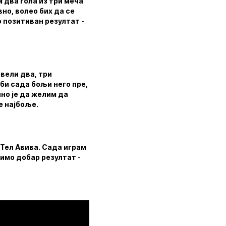
 два гола из три меча
но, волео бих да се
мо позитиван резултат
-
овели два, три
би сада бољи него пре,
но је да желим да
е најбоље.
 Тел Авива. Сада играм
авимо добар резултат
-