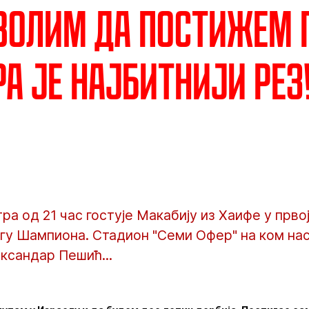
Волим да постижем 
ра је најбитнији рез
ра од 21 час гостује Макабију из Хаифе у првој
игу Шампиона. Стадион "Семи Офер" на ком на
ксандар Пешић...