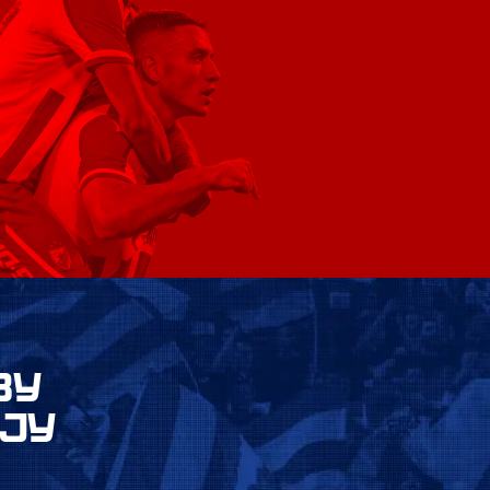
ВУ
ЈУ