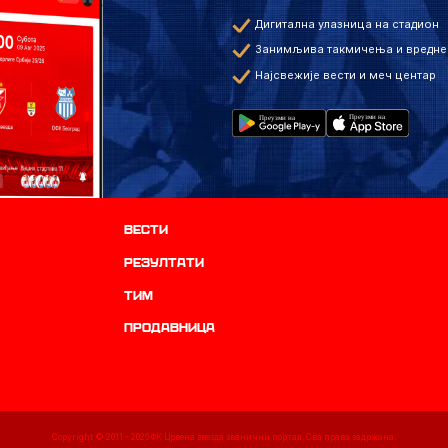
Дигитална улазница на стадион
Занимљива такмичења и вредне
Најсвежије вести и меч центар
Вести
резултати
ТИМ
продавница
Copyright © 2011 -
2026
ФК Црвена звезда званични портал. Сва права задржана.