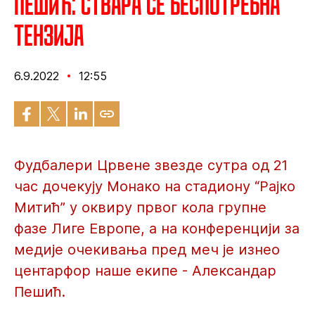
Пешић: Ствара се беспотребна
тензија
6.9.2022
12:55
Фудбалери Црвене звезде сутра од 21
час дочекују Монако на стадиону “Рајко
Митић” у оквиру првог кола групне
фазе Лиге Европе, а на конференцији за
медије очекивања пред меч је изнео
центарфор наше екипе - Александар
Пешић.