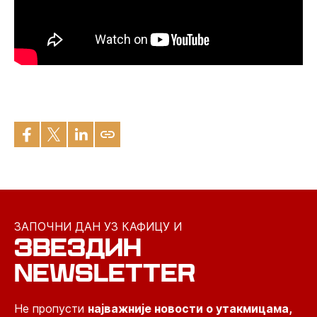
ЗАПОЧНИ ДАН УЗ КАФИЦУ И
ЗВЕЗДИН
NEWSLETTER
Не пропусти
најважније новости о утакмицама,