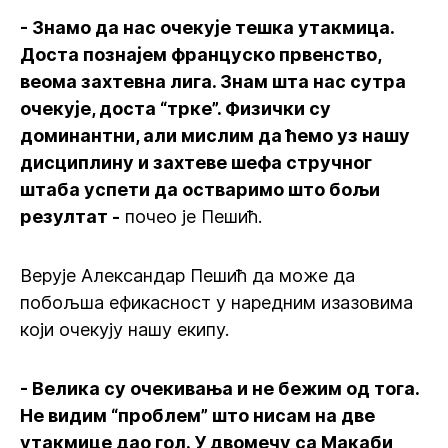
- Знамо да нас очекује тешка утакмица.
Доста познајем француско првенство,
веома захтевна лига. Знам шта нас сутра
очекује, доста “трке”. Физички су
доминантни, али мислим да ћемо уз нашу
дисциплину и захтеве шефа стручног
штаба успети да остваримо што бољи
резултат -
почео је Пешић.
Верује Александар Пешић да може да
побољша ефикасност у наредним изазовима
који очекују нашу екипу.
- Велика су очекивања и не бежим од тога.
Не видим “проблем” што нисам на две
утакмице дао гол. У двомечу са Макаби