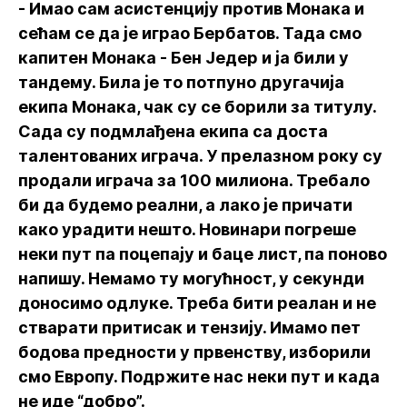
- Имао сам асистенцију против Монака и
сећам се да је играо Бербатов. Тада смо
капитен Монака - Бен Једер и ја били у
тандему. Била је то потпуно другачија
екипа Монака, чак су се борили за титулу.
Сада су подмлађена екипа са доста
талентованих играча. У прелазном року су
продали играча за 100 милиона. Требало
би да будемо реални, а лако је причати
како урадити нешто. Новинари погреше
неки пут па поцепају и баце лист, па поново
напишу. Немамо ту могућност, у секунди
доносимо одлуке. Треба бити реалан и не
стварати притисак и тензију. Имамо пет
бодова предности у првенству, изборили
смо Европу. Подржите нас неки пут и када
не иде “добро”.