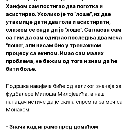
Хаифом сам постигао два поготка и
асистирао. Уколико је то “лоше”, из две
утакмице дати два гола и асистирати,
слажем се онда да је “лоше”. Сагласан сам
са тим да сам одиграо последња два меча
“лоше”, али нисам био у тренажном
процесу са екипом. Имао сам малих
проблема, не бежим од тога и знам да ће
бити боље.
Подршка навијача биће од великог значаја за
фудбалере Милоша Милојевића, а наш
нападач истиче да је екипа спремна за меч са
Монаком.
- Значи кад играмо пред домаћом