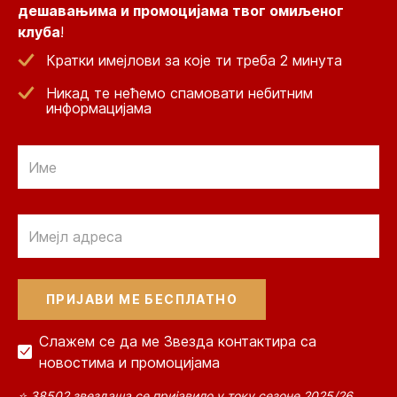
дешавањима и промоцијама твог омиљеног
клуба
!
Кратки имејлови за које ти треба 2 минута
Никад те нећемо спамовати небитним
информацијама
Email
Email
Слажем се да ме Звезда контактира са
новостима и промоцијама
⭐ 38502 звездаша се пријавило у току сезоне 2025/26