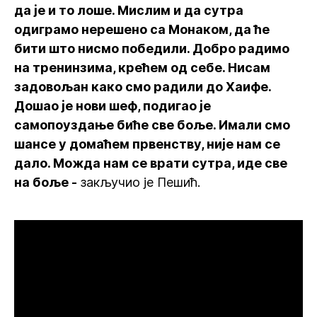
да је и то лоше. Мислим и да сутра
одиграмо нерешено са Монаком, да ће
бити што нисмо победили. Добро радимо
на тренинзима, крећем од себе. Нисам
задовољан како смо радили до Хаифе.
Дошао је нови шеф, подигао је
самопоуздање биће све боље. Имали смо
шансе у домаћем првенству, није нам се
дало. Можда нам се врати сутра, иде све
на боље -
закључио је Пешић.