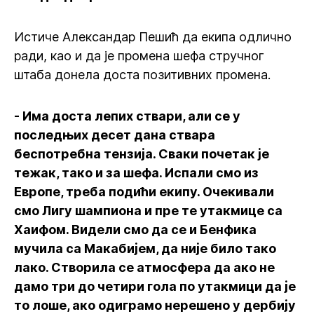
Истиче Александар Пешић да екипа одлично
ради, као и да је промена шефа стручног
штаба донела доста позитивних промена.
- Има доста лепих ствари, али се у
последњих десет дана ствара
беспотребна тензија. Сваки почетак је
тежак, тако и за шефа. Испали смо из
Европе, треба подићи екипу. Очекивали
смо Лигу шампиона и пре те утакмице са
Хаифом. Видели смо да се и Бенфика
мучила са Макабијем, да није било тако
лако. Створила се атмосфера да ако не
дамо три до четири гола по утакмици да је
то лоше, ако одиграмо нерешено у дербију