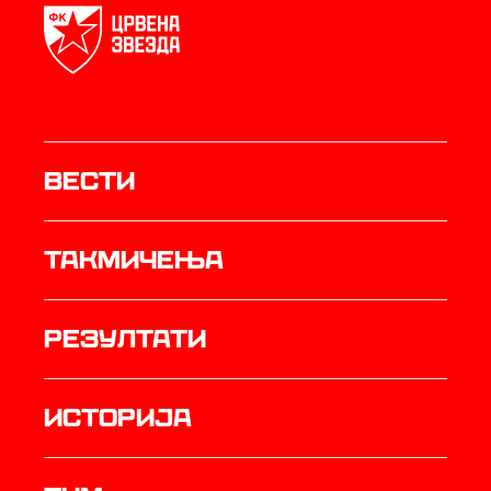
Вести
Такмичења
резултати
историја