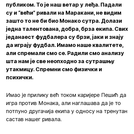
публиком. То је наш ветар у леђа. Падали
су и “већи” ривали на Маракани, не видим
зашто то не би био Монако сутра. Долази
једна талентована, добра, брза екипа. Свих
једанаест фудбалера су брзи, јаки и знају
да играју фудбал. Имамо наше квалитете,
али спремали смо се. Радили смо анализу
шта нам је све неопходно за сутрашњу
утакмицу. Спремни смо физички и
психички.
Имао је прилику већ током каријере Пешић да
игра против Монака, али наглашава да је то
потпуно другачија екипа у односу на тренутан
састав нашег ривала.