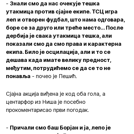
-
Знали смо да нас очекује тешка
утакмица против сјајне екипе. ТСЦ игра
леп и отворен фудбал, што нама одговара,
боре се за друго или треће место... После
дербија је свака утакмица тешка, али
показали смо да смо права и карактерна
екипа. Било је осцилација, али и то се
дешава када имате велику предност,
међутим, потрудићемо се да се то не
понавља
- почео је Пешић.
Сјајна акција виђена је код оба гола, а
центарфор из Ниша је посебно
прокоментарисао први погодак.
-
Причали смо баш Борјан и ја, лепо је