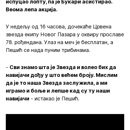
испуцао лопту, па је Букари асистирао.
Веома лепа акција.
У недељу од 16 часова, дочекаће Црвена
звезда екипу Новог Пазара у оквиру прославе
78. рођендана. Улаз на меч је бесплатан, а
Пешић се нада пуним трибинама.
-
Сви знамо шта је Звезда и волео бих да
навијачи дођу у што већем броју. Мислим
да је то наша Звезда заслужила, а ми
играмо и боље и лепше кад су ту наши
навијачи
- истакао је Пешић.