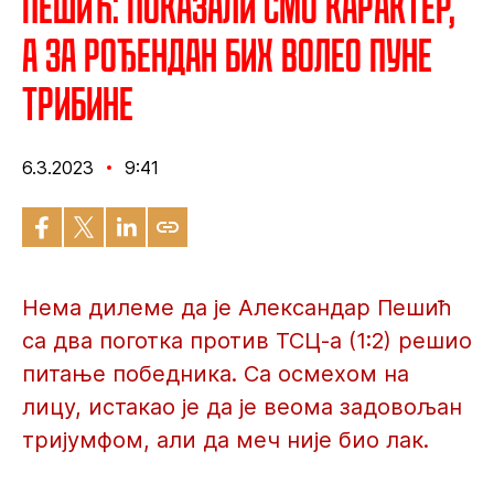
Пешић: Показали смо карактер,
а за рођендан бих волео пуне
трибине
6.3.2023
9:41
Нема дилеме да је Александар Пешић
са два поготка против ТСЦ-а (1:2) решио
питање победника. Са осмехом на
лицу, истакао је да је веома задовољан
тријумфом, али да меч није био лак.