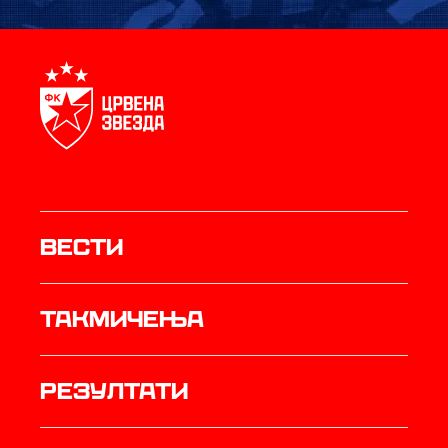
Вести
Такмичења
резултати