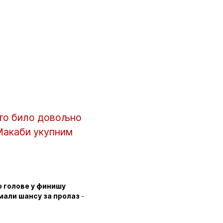
е то било довољно
 Макаби укупним
о голове у финишу
имали шансу за пролаз
-