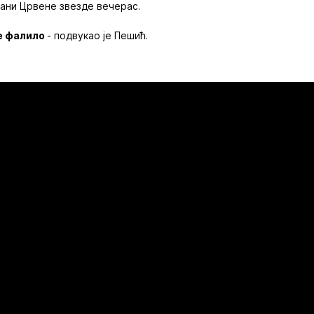
рани Црвене звезде вечерас.
је фалило
- подвукао је Пешић.