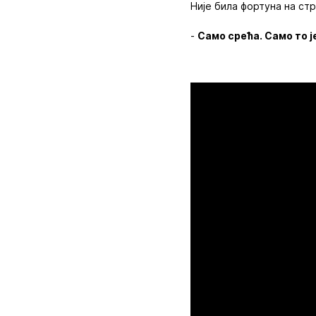
Није била фортуна на ст
-
Само срећа. Само то 