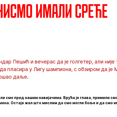
Нисмо имали среће
ндар Пешић и вечерас да је голгетер, али ниј
да пласира у Лигу шампиона, с обзиром да је
рошао даље.
али смо пред нашим навијачима. Врућа је глава, примили см
мена. Остаје жал што мислим да смо могли боље и да смо 