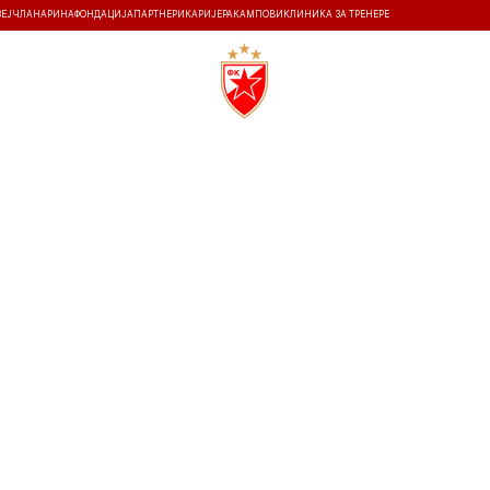
ЗЕЈ
ЧЛАНАРИНА
ФОНДАЦИЈА
ПАРТНЕРИ
КАРИЈЕРА
КАМПОВИ
КЛИНИКА ЗА ТРЕНЕРЕ
ТИ
ИСТОРИЈА
Т