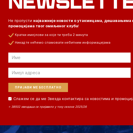
NEWSLETT
Не пропусти
најважније новости о утакмицама, дешавањима 
промоцијама твог омиљеног клуба
!
Кратки имејлови за које ти треба 2 минута
Никад те нећемо спамовати небитним информацијама
Email
Email
Слажем се да ме Звезда контактира са новостима и промоциј
⭐ 38502 звездаша се пријавило у току сезоне 2025/26