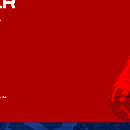
ER
и
ама