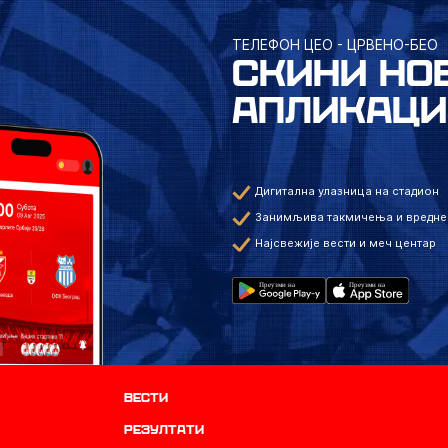
ТЕЛЕФОН ЦЕО - ЦРВЕНО-БЕО
СКИНИ НО
АПЛИКАЦИ
Дигитална улазница на стадион
Занимљива такмичења и вредне
Најсвежије вести и меч центар
Вести
резултати