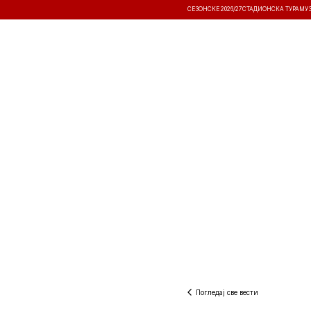
СЕЗОНСКЕ 2026/27
СТАДИОНСКА ТУРА
МУ
ВЕСТИ
ТАКМИЧЕЊА
РЕЗУЛТА
Погледај све вести