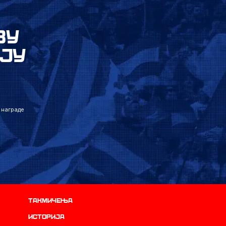
ВУ
ЈУ
 награде
Такмичења
историја