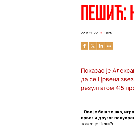
Пешић: 
22.8.2022
11:25
Показао је Алекса
да се Црвена звез
резултатом 4:5 п
-
Ово је баш тешко, игр
првог и другог полувре
почео је Пешић.