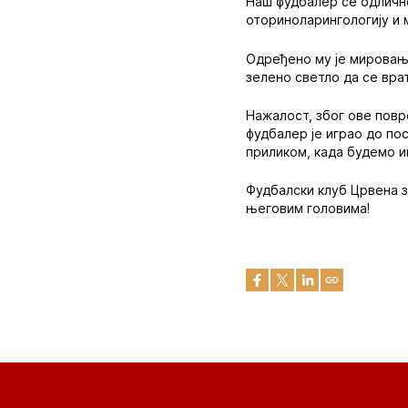
Наш фудбалер се одлично
оториноларингологију и 
Одређено му је мировањ
зелено светло да се вра
Нажалост, због ове повр
фудбалер је играо до по
приликом, када будемо и
Фудбалски клуб Црвена з
његовим головима!