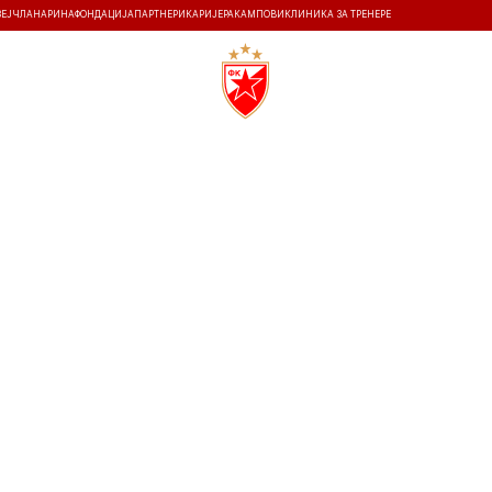
ЗЕЈ
ЧЛАНАРИНА
ФОНДАЦИЈА
ПАРТНЕРИ
КАРИЈЕРА
КАМПОВИ
КЛИНИКА ЗА ТРЕНЕРЕ
ТИ
ИСТОРИЈА
Т