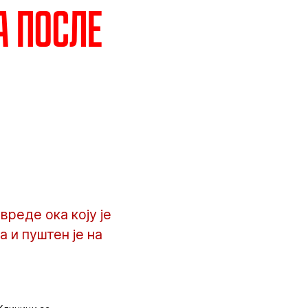
а после
реде ока коју је
 и пуштен је на