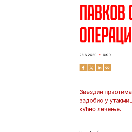
Павков 
операци
23.6.2020
9:00
Звездин првотимац
задобио у утакмиц
кућно лечење.