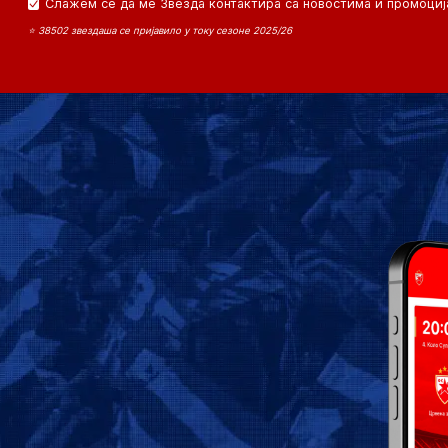
Слажем се да ме Звезда контактира са новостима и промоциј
⭐ 38502 звездаша се пријавило у току сезоне 2025/26