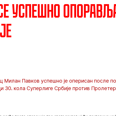
се успешно опорављ
је
 Милан Павков успешно је оперисан после пов
и 30. кола Суперлиге Србије против Пролетера