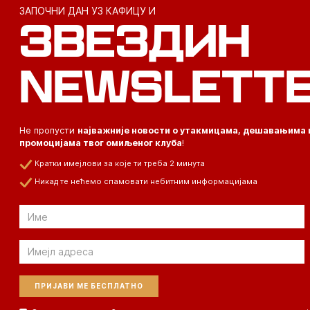
ЗАПОЧНИ ДАН УЗ КАФИЦУ И
ЗВЕЗДИН
NEWSLETT
Не пропусти
најважније новости о утакмицама, дешавањима 
промоцијама твог омиљеног клуба
!
Кратки имејлови за које ти треба 2 минута
Никад те нећемо спамовати небитним информацијама
Email
Email