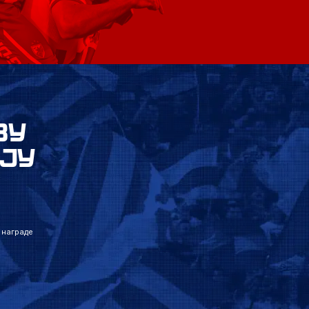
ВУ
ЈУ
 награде