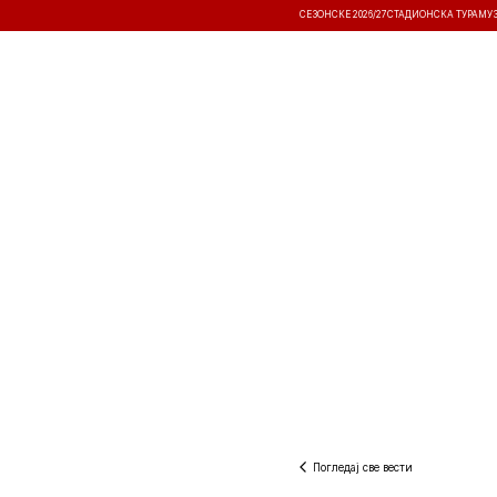
СЕЗОНСКЕ 2026/27
СТАДИОНСКА ТУРА
МУ
ВЕСТИ
ТАКМИЧЕЊА
РЕЗУЛТА
Погледај све вести