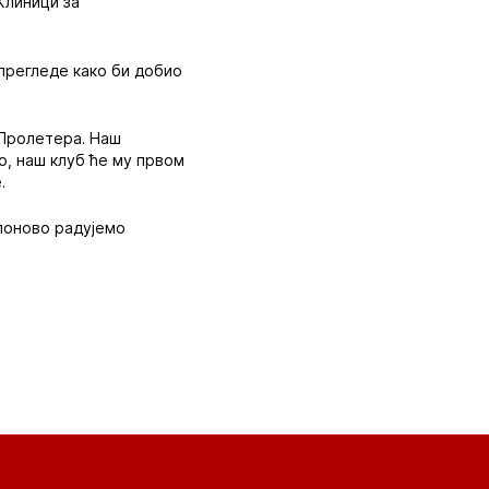
Клиници за
прегледе како би добио
 Пролетера. Наш
о, наш клуб ће му првом
.
 поново радујемо