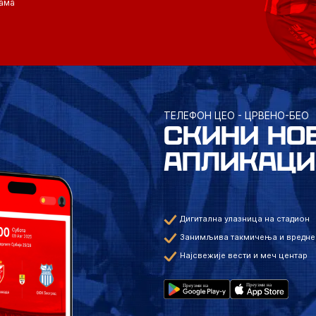
ама
ТЕЛЕФОН ЦЕО - ЦРВЕНО-БЕО
СКИНИ НО
АПЛИКАЦИ
Дигитална улазница на стадион
Занимљива такмичења и вредне
Најсвежије вести и меч центар