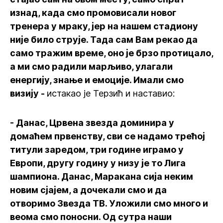
изнад, када смо промовисали новог
тренера у мраку, јер на нашем стадиону
није било струје. Тада сам Вам рекао да
само тражим време, оно је брзо протицало,
а ми смо радили марљиво, улагали
енергију, знање и емоције. Имали смо
визију -
истакао је Терзић и наставио:
- Данас, Црвена звезда доминира у
домаћем првенству, сви се надамо трећој
титули заредом, три године играмо у
Европи, другу годину у низу је то Лига
шампиона. Данас, Маракана сија неким
новим сјајем, а дочекали смо и да
отворимо Звезда ТВ. Уложили смо много и
веома смо поносни. Од сутра наши