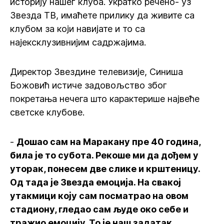
историју нашег клуба. Укратко речено- уз
Звезда ТВ, имаћете прилику да живите са
клубом за који навијате и то са
најексклузивнијим садржајима.
Директор Звездине телевизије, Синиша
Божовић истиче задовољство због
покретања нечега што карактерише највеће
светске клубове.
-
Дошао сам на Маракану пре 40 година,
била је то субота. Рекоше ми да дођем у
уторак, понесем две слике и крштеницу.
Од тада је Звезда емоција. На свакој
утакмици коју сам посматрао на овом
стадиону, гледао сам људе око себе и
тражио емоцију. То је наш задатак,