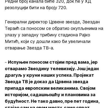
Редни број канала биће 320, док ће у ХД
резолуцији бити на броју 720.
Генерални директор Црвене звезде, Звездан
Терзић са поносом се обратио окупљенима на
улазу у западну трибину стадиона Рајко
Митић, који су дошли како би увеличали
отварање Звезда ТВ-а.
-
Испуњен поносом стојим пред вама, јер
отварамо Звездину телевизију. Још један
драгуљ у круни наших успеха. Пројекат
Звезда ТВ је доказ да Црвена звезда
припада европским великанима. Својом
историјом, садашњошћу и плановима за
будућност. Не тако давно, пре пет година,
стајао сам на овом месту, само спрат