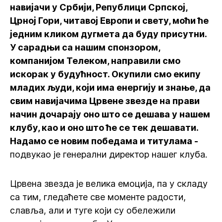
навијачи у Србији, Републици Српској,
Црној Гори, читавој Европи и свету, моћи ће
једним кликом дугмета да буду присутни.
У сарадњи са нашим спонзором,
компанијом Телеком, направили смо
искорак у будућност. Окупили смо екипу
младих људи, који има енергију и знање, да
свим навијачима Црвене звезде на прави
начин дочарају оно што се дешава у нашем
клубу, као и оно што ће се тек дешавати.
Надамо се новим победама и титулама -
подвукао је генерални директор нашег клуба.
Црвена звезда је велика емоција, па у складу
са тим, гледаћете све моменте радости,
славља, али и туге који су обележили