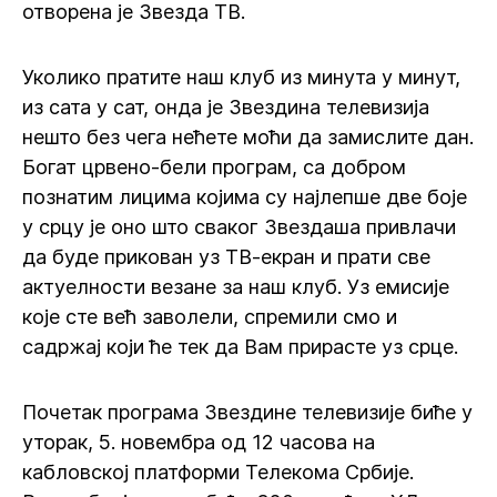
отворена је Звезда ТВ.
Уколико пратите наш клуб из минута у минут,
из сата у сат, онда је Звездина телевизија
нешто без чега нећете моћи да замислите дан.
Богат црвено-бели програм, са добром
познатим лицима којима су најлепше две боје
у срцу је оно што сваког Звездаша привлачи
да буде прикован уз ТВ-екран и прати све
актуелности везане за наш клуб. Уз емисије
које сте већ заволели, спремили смо и
садржај који ће тек да Вам прирасте уз срце.
Почетак програма Звездине телевизије биће у
уторак, 5. новембра од 12 часова на
кабловској платформи Телекома Србије.