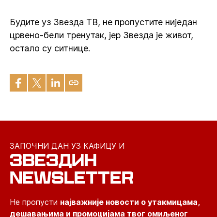
Будите уз Звезда ТВ, не пропустите ниједан
црвено-бели тренутак, јер Звезда је живот,
остало су ситнице.
ЗАПОЧНИ ДАН УЗ КАФИЦУ И
ЗВЕЗДИН
NEWSLETTER
Не пропусти
најважније новости о утакмицама,
дешавањима и промоцијама твог омиљеног