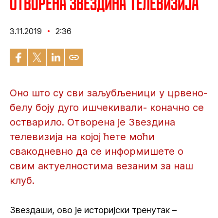
Отворена Звездина телевизија
3.11.2019
2:36
Оно што су сви заљубљеници у црвено-
белу боју дуго ишчекивали- коначно се
остварило. Отворена је Звездина
телевизија на којој ћете моћи
свакодневно да се информишете о
свим актуелностима везаним за наш
клуб.
Звездаши, ово је историјски тренутак –