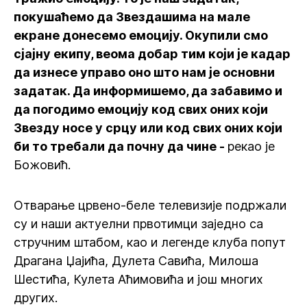
покушаћемо да Звездашима на мале
екране донесемо емоцију. Окупили смо
сјајну екипу, веома добар тим који је кадар
да изнесе управо оно што нам је основни
задатак. Да информишемо, да забавимо и
да погодимо емоцију код свих оних који
Звезду носе у срцу или код свих оних који
би то требали да почну да чине -
рекао је
Божовић.
Отварање црвено-беле телевизије подржали
су и наши актуелни првотимци заједно са
стручним штабом, као и легенде клуба попут
Драгана Џајића, Дулета Савића, Милоша
Шестића, Кулета Аћимовића и још многих
других.