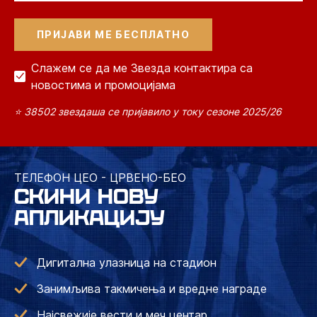
Слажем се да ме Звезда контактира са
новостима и промоцијама
⭐ 38502 звездаша се пријавило у току сезоне 2025/26
ТЕЛЕФОН ЦЕО - ЦРВЕНО-БЕО
СКИНИ НОВУ
АПЛИКАЦИЈУ
Дигитална улазница на стадион
Занимљива такмичења и вредне награде
Најсвежије вести и меч центар