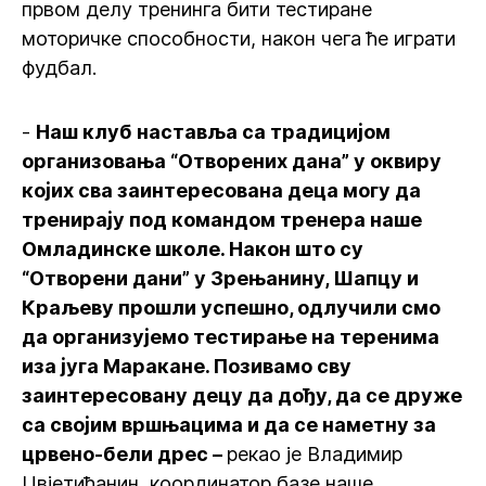
првом делу тренинга бити тестиране
моторичке способности, након чега ће играти
фудбал.
-
Наш клуб наставља са традицијом
организовања “Отворених дана” у оквиру
којих сва заинтересована деца могу да
тренирају под командом тренера наше
Омладинске школе. Након што су
“Отворени дани” у Зрењанину, Шапцу и
Краљеву прошли успешно, одлучили смо
да организујемо тестирање на теренима
иза југа Маракане. Позивамо сву
заинтересовану децу да дођу, да се друже
са својим вршњацима и да се наметну за
црвено-бели дрес –
рекао је Владимир
Цвјетићанин, координатор базе наше