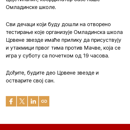
Омладинске школе.
Сви дечаци који буду дошли на отворено
тестирање које организује Омладинска школа
Црвене звезде имаће прилику да присуствују
и утакмици првог тима против Мачве, која се
игра у суботу са почетком од 19 часова.
Дођите, будите део Црвене звезде и
остварите свој сан.