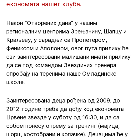
економата нашег клуба.
Након “Отворених дана“ у нашим
регионалним центрима Зрењанину, Шапцу и
Краљеву, у сарадњи са Пролетером,
Фениксом и Аполоном, овог пута прилику ће
сви заинтересовани малишани имати прилику
да се под командом Звездиних тренера
опробају на теренима наше Омладинске
школе.
Заинтересована деца рођена од 2009. до
2012. године треба да дођу код економата
Црвене звезде у суботу од 16:30, и да са
собом понесу опрему за тренинг (мајица,
шорц, костобрани и копачке). Дечацима ће у