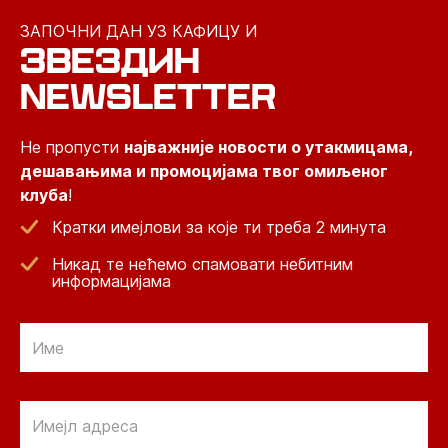
ЗАПОЧНИ ДАН УЗ КАФИЦУ И
ЗВЕЗДИН
NEWSLETTER
Не пропусти
најважније новости о утакмицама,
дешавањима и промоцијама твог омиљеног
клуба
!
Кратки имејлови за које ти треба 2 минута
Никад те нећемо спамовати небитним
информацијама
Email
Email