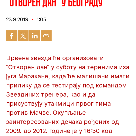
“Отворен дан” у Београду
23.9.2019
1:05
Црвена звезда ће организовати
“Отворен дан“ у суботу на теренима иза
југа Маракане, када ће малишани имати
прилику да се тестирају под командом
Звездиних тренера, као и да
присуствују утакмици првог тима
против Мачве. Окупљање
заинтересованих дечака рођених од
2009. до 2012. године је у 16:30 код