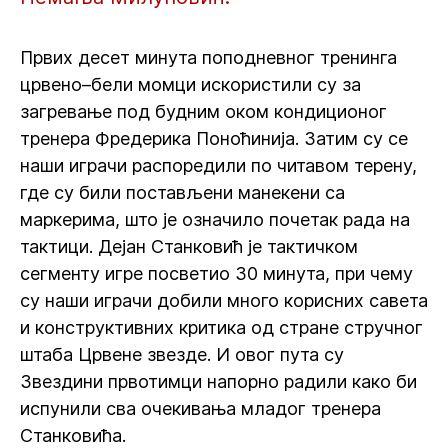
Првих десет минута поподневног тренинга
црвено–бели момци искористили су за
загревање под будним оком кондиционог
тренера Фредерика Поноћинија. Затим су се
наши играчи распоредили по читавом терену,
где су били постављени манекени са
маркерима, што је означило почетак рада на
тактици. Дејан Станковић је тактичком
сегменту игре посветио 30 минута, при чему
су наши играчи добили много корисних савета
и конструктивних критика од стране стручног
штаба Црвене звезде. И овог пута су
Звездини првотимци напорно радили како би
испунили сва очекивања младог тренера
Станковића.