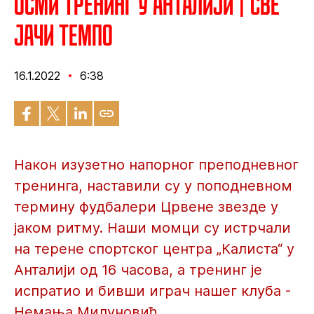
Осми тренинг у Анталији | Све
јачи темпо
16.1.2022
6:38
Након изузетно напорног преподневног
тренинга, наставили су у поподневном
термину фудбалери Црвене звезде у
јаком ритму. Наши момци су истрчали
на терене спортског центра „Калиста“ у
Анталији од 16 часова, а тренинг је
испратио и бивши играч нашег клуба -
Немања Милуновић.