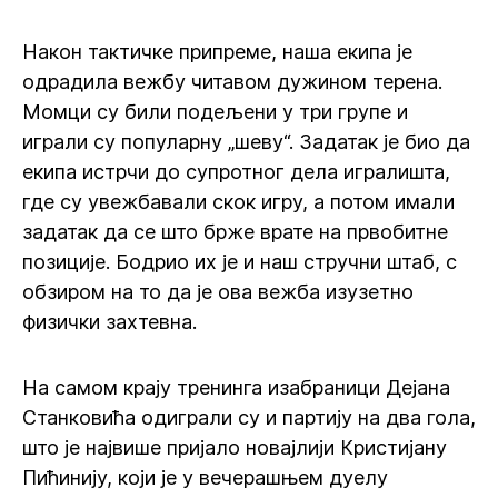
Након тактичке припреме, наша екипа је
одрадила вежбу читавом дужином терена.
Момци су били подељени у три групе и
играли су популарну „шеву“. Задатак је био да
екипа истрчи до супротног дела игралишта,
где су увежбавали скок игру, а потом имали
задатак да се што брже врате на првобитне
позиције. Бодрио их је и наш стручни штаб, с
обзиром на то да је ова вежба изузетно
физички захтевна.
На самом крају тренинга изабраници Дејана
Станковића одиграли су и партију на два гола,
што је највише пријало новајлији Кристијану
Пићинију, који је у вечерашњем дуелу