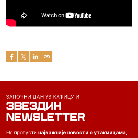
ЗАПОЧНИ ДАН УЗ КАФИЦУ И
ЗВЕЗДИН
NEWSLETTER
Не пропусти
најважније новости о утакмицама,