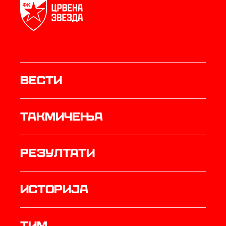
Вести
Такмичења
резултати
историја
ТИМ