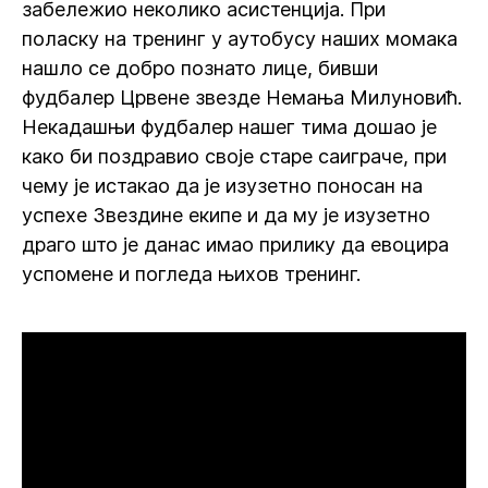
забележио неколико асистенција. При
поласку на тренинг у аутобусу наших момака
нашло се добро познато лице, бивши
фудбалер Црвене звезде Немања Милуновић.
Некадашњи фудбалер нашег тима дошао је
како би поздравио своје старе саиграче, при
чему је истакао да је изузетно поносан на
успехе Звездине екипе и да му је изузетно
драго што је данас имао прилику да евоцира
успомене и погледа њихов тренинг.