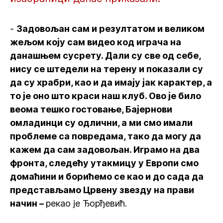
-
Задовољан сам и резултатом и великом
жељом коју сам видео код играча на
данашњем сусрету. Дали су све од себе,
нису се штедели на терену и показали су
да су храбри, као и да имају јак карактер, а
то је оно што краси наш клуб. Ово је било
веома тешко гостовање, Бајернови
омладинци су одлични, а ми смо имали
проблеме са повредама, тако да могу да
кажем да сам задовољан. Играмо на два
фронта, следећу утакмицу у Европи смо
домаћини и борићемо се као и до сада да
представљамо Црвену звезду на прави
начин –
рекао је Ђорђевић.