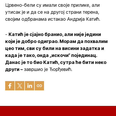
Црвено-бели су имали своје прилике, али
утисак је и да се на другој страни терена,
својим одбранама истакао Андрија Катић.
-
Катић је сјајно бранио, али није једини
који је добро одиграо. Морам да похвалим
цео тим, сви су били на висини задатка и
када је тако, онда „искочи“ појединац.
Данас је то био Катић, сутра ће бити неко
други –
завршио је Ђорђевић.