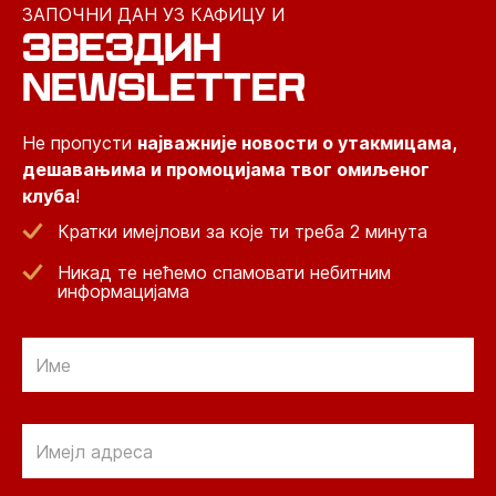
ЗАПОЧНИ ДАН УЗ КАФИЦУ И
ЗВЕЗДИН
NEWSLETTER
Не пропусти
најважније новости о утакмицама,
дешавањима и промоцијама твог омиљеног
клуба
!
Кратки имејлови за које ти треба 2 минута
Никад те нећемо спамовати небитним
информацијама
Email
Email