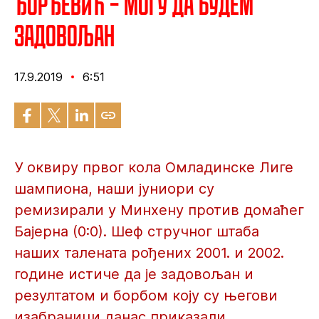
Ђорђевић – Могу да будем
задовољан
17.9.2019
6:51
У оквиру првог кола Омладинске Лиге
шампиона, наши јуниори су
ремизирали у Минхену против домаћег
Бајерна (0:0). Шеф стручног штаба
наших талената рођених 2001. и 2002.
године истиче да је задовољан и
резултатом и борбом коју су његови
изабраници данас приказали.