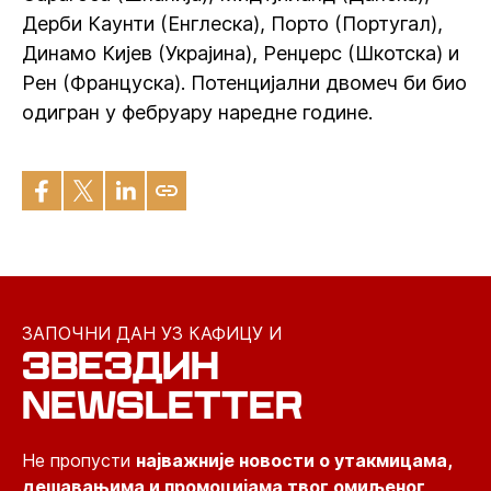
Дерби Каунти (Енглеска), Порто (Португал),
Динамо Кијев (Украјина), Ренџерс (Шкотска) и
Рен (Француска). Потенцијални двомеч би био
одигран у фебруару наредне године.
ЗАПОЧНИ ДАН УЗ КАФИЦУ И
ЗВЕЗДИН
NEWSLETTER
Не пропусти
најважније новости о утакмицама,
дешавањима и промоцијама твог омиљеног