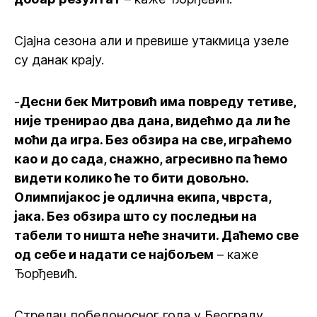
Сјајна сезона али и превише утакмица узеле
су данак крају.
-
Десни бек Митровић има повреду тетиве,
није тренирао два дана, видећмо да ли ће
моћи да игра. Без обзира на све, играћемо
као и до сада, снажно, агресивно па ћемо
видети колико ће то бити довољно.
Олимпијакос је одлична екипа, чврста,
јака. Без обзира што су последњи на
табели то ништа неће значити. Даћемо све
од себе и надати се најбољем
– каже
Ђорђевић.
Стрелац победоносног гола у Београду