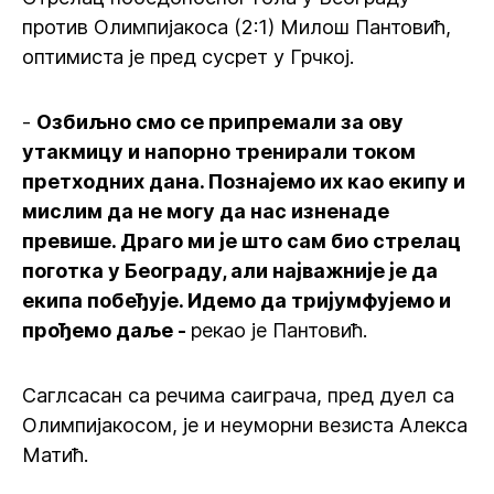
против Олимпијакоса (2:1) Милош Пантовић,
оптимиста је пред сусрет у Грчкој.
-
Озбиљно смо се припремали за ову
утакмицу и напорно тренирали током
претходних дана. Познајемо их као екипу и
мислим да не могу да нас изненаде
превише. Драго ми је што сам био стрелац
поготка у Београду, али најважније је да
екипа побеђује. Идемо да тријумфујемо и
прођемо даље -
рекао је Пантовић.
Саглсасан са речима саиграча, пред дуел са
Олимпијакосом, је и неуморни везиста Алекса
Матић.