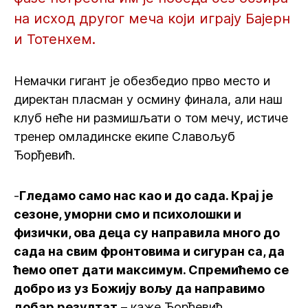
на исход другог меча који играју Бајерн
и Тотенхем.
Немачки гигант је обезбедио прво место и
директан пласман у осмину финала, али наш
клуб неће ни размишљати о том мечу, истиче
тренер омладинске екипе Славољуб
Ђорђевић.
-
Гледамо само нас као и до сада. Крај је
сезоне, уморни смо и психолошки и
физички, ова деца су направила много до
сада на свим фронтовима и сигуран са, да
ћемо опет дати максимум. Спремићемо се
добро из уз Божију вољу да направимо
добар резултат
– каже Ђорђевић.