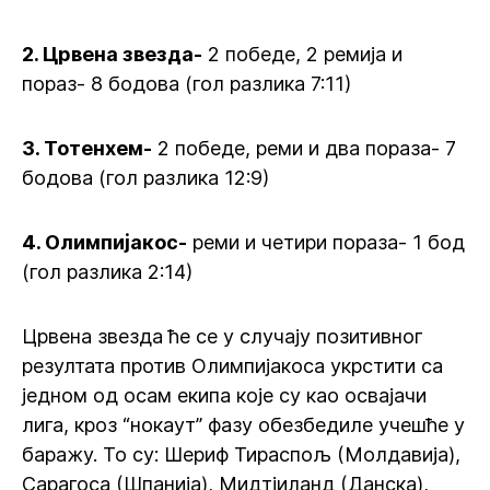
2. Црвена звезда-
2 победе, 2 ремија и
пораз- 8 бодова (гол разлика 7:11)
3. Тотенхем-
2 победе, реми и два пораза- 7
бодова (гол разлика 12:9)
4. Олимпијакос-
реми и четири пораза- 1 бод
(гол разлика 2:14)
Црвена звезда ће се у случају позитивног
резултата против Олимпијакоса укрстити са
једном од осам екипа које су као освајачи
лига, кроз “нокаут” фазу обезбедиле учешће у
баражу. То су: Шериф Тираспољ (Молдавија),
Сарагоса (Шпанија), Мидтјиланд (Данска),