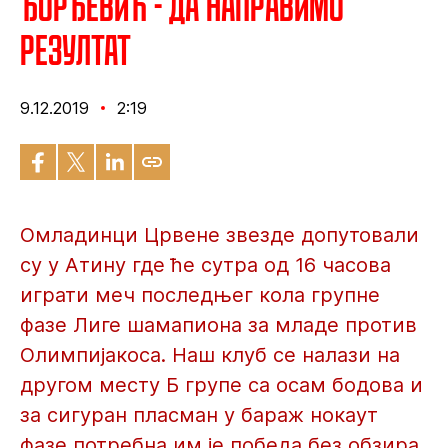
Ђорђевић - Да направимо
резултат
9.12.2019
2:19
Омладинци Црвене звезде допутовали
су у Атину где ће сутра од 16 часова
играти меч последњег кола групне
фазе Лиге шамапиона за младе против
Олимпијакоса. Наш клуб се налази на
другом месту Б групе са осам бодова и
за сигуран пласман у бараж нокаут
фазе потребна им је победа без обзира