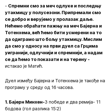
-
Спремни смо за меч одлуке и последњу
утакмицу у полусезони. Припремали смо
се добро и верујемо у пролазак даље.
Нећемо обраћати пажњу на меч Бајерна и
Тотенхема, већ ћемо бити усмерени на то
да одиграмо што бољу утакмицу. Мислим
да смо у односу на први дуел са Грцима
уигранији, одлучнији и спремнији, а надам
се да ћемо то показати и на терену -
истакао је Матић.
Дуел између Бајерна и Тотенхема је такође на
програму у среду од 16 часова.
1. Бајерн Минхен-
3 победе и два ремија- 11
бодова (гол разлика 15:2)