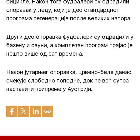
бицикле. Након тога фудбалери су одрадили
опоравак у леду, који је део стандардног
програма регенерације после великих напора.
Други део опоравка фудбалери су одрадили у
базену и сауни, а комплетан програм трајао је
нешто више од сат времена.
Након јутарњег опоравка, црвено-беле данас
очекује слободно поподне, док ће већ сутра
наставити припреме у Аустрији.