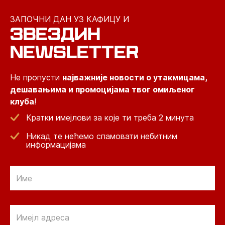
ЗАПОЧНИ ДАН УЗ КАФИЦУ И
ЗВЕЗДИН
NEWSLETTER
Не пропусти
најважније новости о утакмицама,
дешавањима и промоцијама твог омиљеног
клуба
!
Кратки имејлови за које ти треба 2 минута
Никад те нећемо спамовати небитним
информацијама
Email
Email