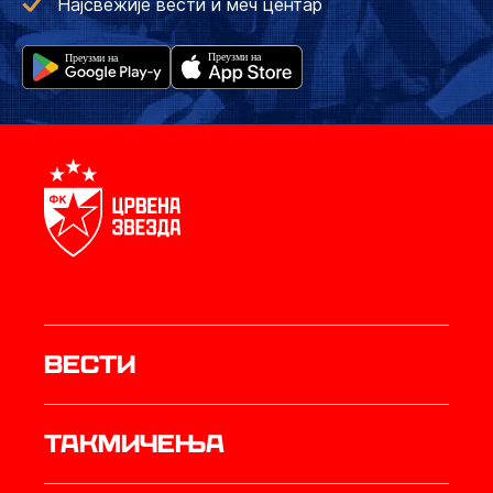
Најсвежије вести и меч центар
Вести
Такмичења