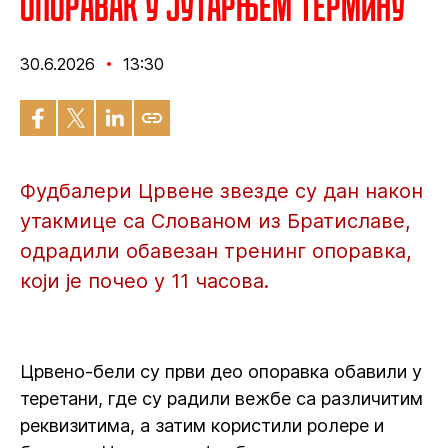
Опоравак у јутарњем термину
30.6.2026
13:30
Фудбалери Црвене звезде су дан након
утакмице са Слованом из Братиславе,
одрадили обавезан тренинг опоравка,
који је почео у 11 часова.
Црвено-бели су први део опоравка обавили у
теретани, где су радили вежбе са различитим
реквизитима, а затим користили ролере и