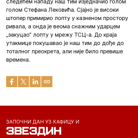
следећем нападу наш тим изједначио голом
голом Стефана Лековића. Сјајно је високи
штопер примирио лопту у казненом простору
ривала, а онда је веома снажним ударцем
„закуцао“ лопту у мрежу ТСЦ-а. До краја
утакмице покушавао је наш тим до дође до
тоталног преокрета, али није било превише
времена.
ЗАПОЧНИ ДАН УЗ КАФИЦУ И
ЗВЕЗДИН