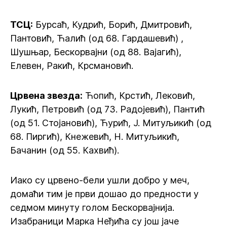
ТСЦ:
Бурсаћ, Кудрић, Борић, Дмитровић,
Пантовић, Ћалић (од 68. Гардашевић) ,
Шушњар, Бескорвајни (од 88. Вајагић),
Елевен, Ракић, Крсмановић.
Црвена звезда:
Ћопић, Крстић, Лековић,
Лукић, Петровић (од 73. Радојевић), Пантић
(од 51. Стојановић), Ћурић, Ј. Митуљикић (од
68. Пиргић), Кнежевић, Н. Митуљикић,
Бачанин (од 55. Кахвић).
Иако су црвено-бели ушли добро у меч,
домаћи тим је први дошао до предности у
седмом минуту голом Бескорвајнија.
Изабраници Марка Неђића су још јаче