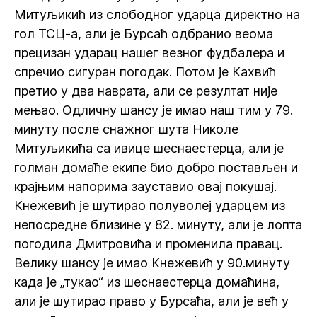
Митуљикић из слободног ударца директно на
гол ТСЦ-а, али је Бурсаћ одбранио веома
прецизан ударац нашег везног фудбалера и
спречио сигуран погодак. Потом је Кахвић
претио у два наврата, али се резултат није
мењао. Одличну шансу је имао наш тим у 79.
минуту после снажног шута Николе
Митуљикића са ивице шеснаестерца, али је
голман домаће екипе био добро постављен и
крајњим напорима зауставио овај покушај.
Кнежевић је шутирао полуволеј ударцем из
непосредне близине у 82. минуту, али је лопта
погодила Дмитровића и променила правац.
Велику шансу је имао Кнежевић у 90.минуту
када је „тукао“ из шеснаестерца домаћина,
али је шутирао право у Бурсаћа, али је већ у