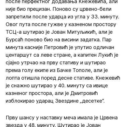
после перфектног додавања Кнежевића, али
није био прецизан. Поново су црвено-бели
запретили после ударца из угла у 33. минуту.
Овог пута после гужве у казненом простору
ТСЦ-а шутирао је Јован Митуљикић, али је
Бурсаћ поново био на висини задатка. Пар
минута касније Петровић је упутио одличан
центаршут са леве стране, а капитен Лукић је
сјајно утрчао на прву стативу и шутирао
према голу екипе из Бачке Тополе, али је
лопта отишла поред десне стативе. Кнежевић
је снажно шутирао у 40. минуту са ивице
казненог простора, али је Дмитровић
изблокирао ударац Звездине „десетке“.
Прву шансу у наставку меча имала је Црвена
звезда у 48. минуту. Шутирао је Јован