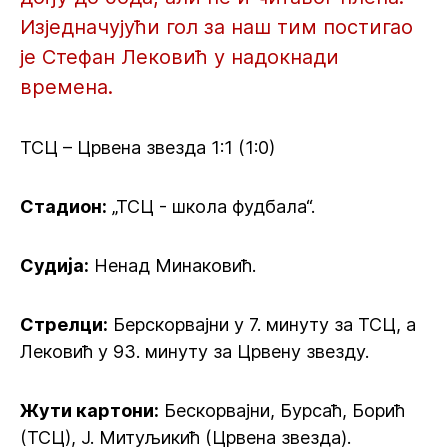
Изједначујући гол за наш тим постигао
је Стефан Лековић у надокнади
времена.
ТСЦ – Црвена звезда 1:1 (1:0)
Стадион:
„ТСЦ - школа фудбала“.
Судија:
Ненад Минаковић.
Стрелци:
Берскорвајни у 7. минуту за ТСЦ, а
Лековић у 93. минуту за Црвену звезду.
Жути картони:
Бескорвајни, Бурсаћ, Борић
(ТСЦ), Ј. Митуљикић (Црвена звезда).