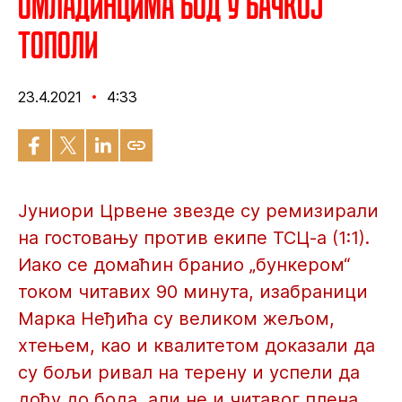
Омладинцима бод у Бачкој
Тополи
23.4.2021
4:33
Јуниори Црвене звезде су ремизирали
на гостовању против екипе ТСЦ-а (1:1).
Иако се домаћин бранио „бункером“
током читавих 90 минута, изабраници
Марка Неђића су великом жељом,
хтењем, као и квалитетом доказали да
су бољи ривал на терену и успели да
дођу до бода, али не и читавог плена.