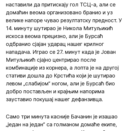
наставили да притискају гол ТСЦ-а, али се
домаћин веома организовано бранио и уз
велике напоре чувао резултатску предност. У
14. минуту шутирао је Никола Митуљикић
искоса веома прецизно, али је Бурсаћ
одбранио сјајан ударац нашег крилног
нападача. Играо се 27. минут када је Јован
Митуљикић сјајно центрирао после
комбинације из корнера, а лопта је на другој
стативи дошла до Крстића који је шутирао
левом „слабијом“ ногом, али је Бурсаћ био
добро постављен и крајњим напорима
зауставио покушај нашег дефанзивца.
Само три минута касније Бачанин је изашао
„један на један“ са голманом домаће екипе,