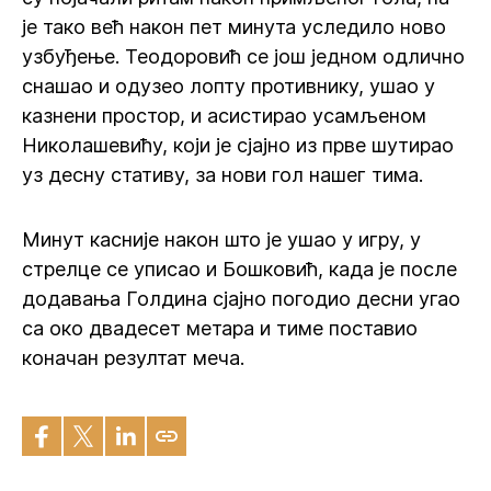
је тако већ након пет минута уследило ново
узбуђење. Теодоровић се још једном одлично
снашао и одузео лопту противнику, ушао у
казнени простор, и асистирао усамљеном
Николашевићу, који је сјајно из прве шутирао
уз десну стативу, за нови гол нашег тима.
Минут касније након што је ушао у игру, у
стрелце се уписао и Бошковић, када је после
додавања Голдина сјајно погодио десни угао
са око двадесет метара и тиме поставио
коначан резултат меча.