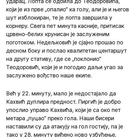
ударац. Лопта се одбила до Теодоровића,
који је из прве „опалио“ ка голу, али је и његов
шут изблокиран, те је лопта завршила у
корнеру. Свега пет минута касније, притисак
црвено-белих крунисан је заслуженим
поготоком. Недељковић је сјајно прошао по
десном боку и послао квалитетан центаршут
на другу стативу, где се „поклонио“
Теодоровић, који је и погодио даљи угао за
заслужено вођство наше екипе.
Већ у 22. минуту, мало је недостајало да
Кахвић дуплира предност. Пиргић је добро
упослио управо Кахвића, који је са око пет
метара „пуцао“ преко гола. Наши бисери
наставили су да атакују на гол гостију, па је
тако у 28. минуту виђено ново узбуђење.