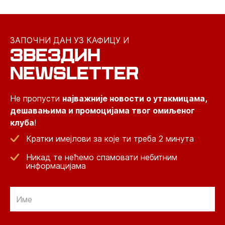
ЗАПОЧНИ ДАН УЗ КАФИЦУ И
ЗВЕЗДИН
NEWSLETTER
Не пропусти
најважније новости о утакмицама,
дешавањима и промоцијама твог омиљеног
клуба
!
Кратки имејлови за које ти треба 2 минута
Никад те нећемо спамовати небитним
информацијама
Email