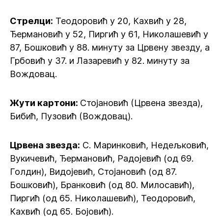
Стрелци:
Теодоровић у 20, Кахвић у 28,
Ђермановић у 52, Пиргић у 61, Николашевић у
87, Бошковић у 88. минуту за Црвену звезду, а
Грбовић у 37. и Лазаревић у 82. минуту за
Вождовац.
Жути картони:
Стојановић (Црвена звезда),
Бибић, Пузовић (Вождовац).
Црвена звезда:
С. Маринковић, Недељковић,
Вукичевић, Ђермановић, Радојевић (од 69.
Голдин), Видојевић, Стојановић (од 87.
Бошковић), Бранковић (од 80. Милосавић),
Пиргић (од 65. Николашевић), Теодоровић,
Кахвић (од 65. Бојовић).