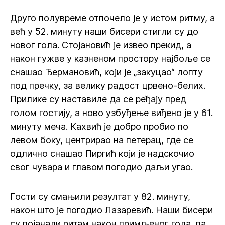
Друго полувреме отпочело је у истом ритму, а
већ у 52. минуту наши бисери стигли су до
новог гола. Стојановић је извео прекид, а
након гужве у казненом простору најбоље се
снашао Ђермановић, који је „закуцао“ лопту
под пречку, за велику радост црвено-белих.
Прилике су наставиле да се ређају пред
голом гостију, а ново узбуђење виђено је у 61.
минуту меча. Кахвић је добро пробио по
левом боку, центрирао на петерац, где се
одлично снашао Пиргић који је надскочио
свог чувара и главом погодио даљи угао.
Гости су смањили резултат у 82. минуту,
након што је погодио Лазаревић. Наши бисери
су појачали ритам након примљеног гола, па