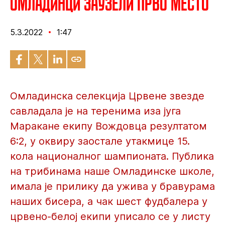
Омладинци заузели прво место
5.3.2022
1:47
Омладинска селекција Црвене звезде
савладала је на теренима иза југа
Маракане екипу Вождовца резултатом
6:2, у оквиру заостале утакмице 15.
кола националног шампионата. Публика
на трибинама наше Омладинске школе,
имала је прилику да ужива у бравурама
наших бисера, а чак шест фудбалера у
црвено-белој екипи уписало се у листу