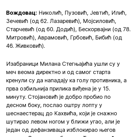
Вождовац:
Николић, Пузовић, Јевтић, Илић,
Зечевић (од 62. Лазаревић), Мојсиловић,
Старчевић (од 60. Додић), Бескорвајни (од 78.
Митровић), Аврамовић, Грбовић, Бибић (од
46. Живковић).
Изабраници Милана Стегњајића ушли су у
меч веома директно и од самог старта
кренули су да нападају ка голу противника, а
прва озбиљнија прилика виђена је у 15.
минуту. Стојановић је добро пробио по
десном боку, послао оштру лопту у
шеснаестерац до Кахвића, који је снажно
шутирао левом ногом у ближи угао, али је
један од дефанзиваца изблокирао његов