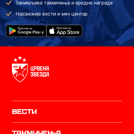
Занимљива такмичења и вредне награде
Најсвежије вести и меч центар
Вести
Такмичења