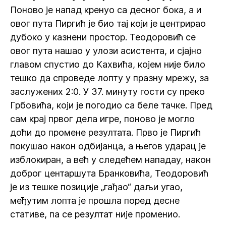
Поново је напад кренуо са десног бока, а и
овог пута Пиргић је био тај који је центрирао
дубоко у казнени простор. Теодоровић се
овог пута нашао у улози асистента, и сјајно
главом спустио до Кахвића, којем није било
тешко да спроведе лопту у празну мрежу, за
заслужених 2:0. У 37. минуту гости су преко
Грбовића, који је погодио са беле тачке. Пред
сам крај првог дела игре, поново је могло
доћи до промене резултата. Прво је Пиргић
покушао након одбијанца, а његов ударац је
изблокиран, а већ у следећем нападау, након
доброг центаршута Бранковића, Теодоровић
је из тешке позиције „гађао“ даљи угао,
међутим лопта је прошла поред десне
стативе, па се резултат није променио.