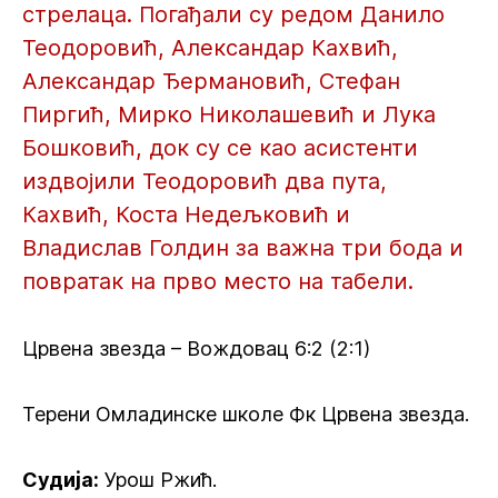
стрелаца. Погађали су редом Данило
Теодоровић, Александар Кахвић,
Александар Ђермановић, Стефан
Пиргић, Мирко Николашевић и Лука
Бошковић, док су се као асистенти
издвојили Теодоровић два пута,
Кахвић, Коста Недељковић и
Владислав Голдин за важна три бода и
повратак на прво место на табели.
Црвена звезда – Вождовац 6:2 (2:1)
Терени Омладинске школе Фк Црвена звезда.
Судија:
Урош Ржић.