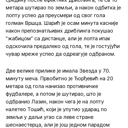
метара шутирао по земљи, а након одбитка је
лопту успео да преусмери од свог гола
голман Вршца. Шарић је осам минута касније
након препознатљивих дриблинга покушао
"жабицом" са дистанце, али је лопта ипак
одскочила предалеко од гола, те је гостујући
чувар мреже успео да одреагује одбраном.
Две велике прилике је имала Звезда у 70.
минуту меча. Првобитно је Ђорђевић на 20
метара од гола нанизао противничке
фудбалере, а потом је шутирао, што је
одбранио Лазин, након чега је на лопту
налетео Тошић, који је упутио ударац по
земљи у даљи угао са леве стране
шеснаестерца, али је још једном парадом