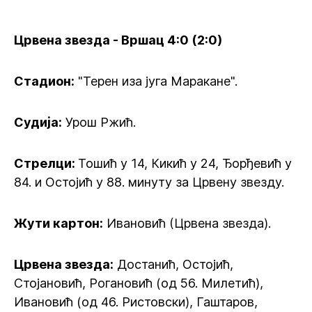
Црвена звезда - Вршац 4:0 (2:0)
Стадион:
"Терен иза југа Маракане".
Судија:
Урош Ржић.
Стрелци:
Тошић у 14, Кикић у 24, Ђорђевић у
84. и Остојић у 88. минуту за Црвену звезду.
Жути картон:
Ивановић (Црвена звезда).
Црвена звезда:
Достанић, Остојић,
Стојановић, Рогановић (од 56. Милетић),
Ивановић (од 46. Ристовски), Гаштаров,