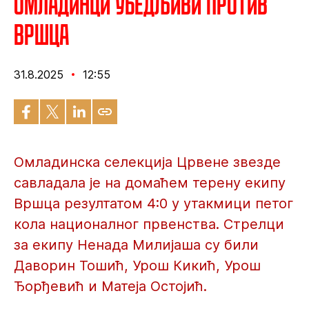
Омладинци убедљиви против
Вршца
31.8.2025
12:55
Омладинска селекција Црвене звезде
савладала је на домаћем терену екипу
Вршца резултатом 4:0 у утакмици петог
кола националног првенства. Стрелци
за екипу Ненада Милијаша су били
Даворин Тошић, Урош Кикић, Урош
Ђорђевић и Матеја Остојић.