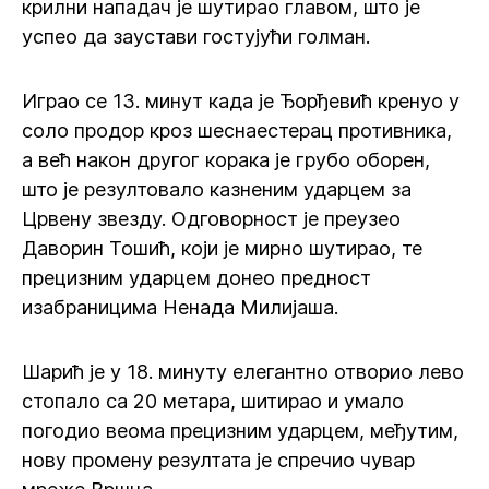
крилни нападач је шутирао главом, што је
успео да заустави гостујући голман.
Играо се 13. минут када је Ђорђевић кренуо у
соло продор кроз шеснаестерац противника,
а већ након другог корака је грубо оборен,
што је резултовало казненим ударцем за
Црвену звезду. Одговорност је преузео
Даворин Тошић, који је мирно шутирао, те
прецизним ударцем донео предност
изабраницима Ненада Милијаша.
Шарић је у 18. минуту елегантно отворио лево
стопало са 20 метара, шитирао и умало
погодио веома прецизним ударцем, међутим,
нову промену резултата је спречио чувар