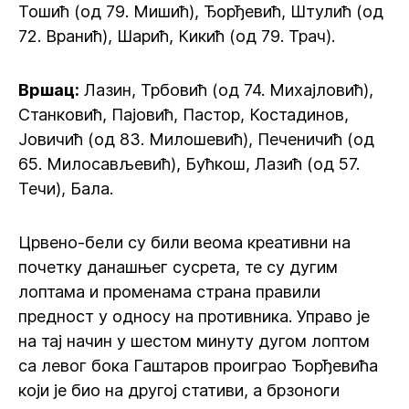
Тошић (од 79. Мишић), Ђорђевић, Штулић (од
72. Вранић), Шарић, Кикић (од 79. Трач).
Вршац:
Лазин, Трбовић (од 74. Михајловић),
Станковић, Пајовић, Пастор, Костадинов,
Јовичић (од 83. Милошевић), Печеничић (од
65. Милосављевић), Бућкош, Лазић (од 57.
Течи), Бала.
Црвено-бели су били веома креативни на
почетку данашњег сусрета, те су дугим
лоптама и променама страна правили
предност у односу на противника. Управо је
на тај начин у шестом минуту дугом лоптом
са левог бока Гаштаров проиграо Ђорђевића
који је био на другој стативи, а брзоноги