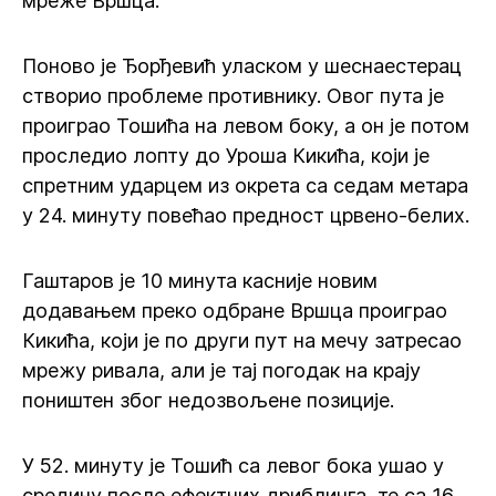
мреже Вршца.
Поново је Ђорђевић уласком у шеснаестерац
створио проблеме противнику. Овог пута је
проиграо Тошића на левом боку, а он је потом
проследио лопту до Уроша Кикића, који је
спретним ударцем из окрета са седам метара
у 24. минуту повећао предност црвено-белих.
Гаштаров је 10 минута касније новим
додавањем преко одбране Вршца проиграо
Кикића, који је по други пут на мечу затресао
мрежу ривала, али је тај погодак на крају
поништен због недозвољене позиције.
У 52. минуту је Тошић са левог бока ушао у
средину после ефектних дриблинга, те са 16