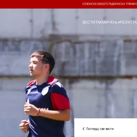
СЕЗОНСКЕ 2026/27
СТАДИОНСКА ТУРА
МУ
ВЕСТИ
ТАКМИЧЕЊА
РЕЗУЛТА
Погледај све вести