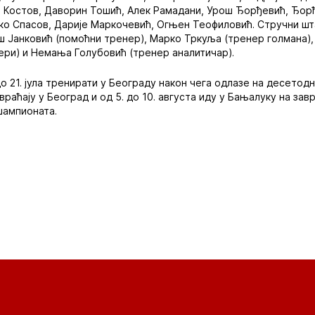
е Костов, Даворин Тошић, Алек Рамадани, Урош Ђорђевић, Ђор
ко Спасов, Дарије Маркочевић, Огњен Теофиловић. Стручни ш
ш Јанковић (помоћни тренер), Марко Тркуља (тренер голмана)
ери) и Немања Голубовић (тренер аналитичар).
о 21. јула тренирати у Београду након чега одлазе на десетод
раћају у Београд и од 5. до 10. августа иду у Бањалуку на за
шампионата.