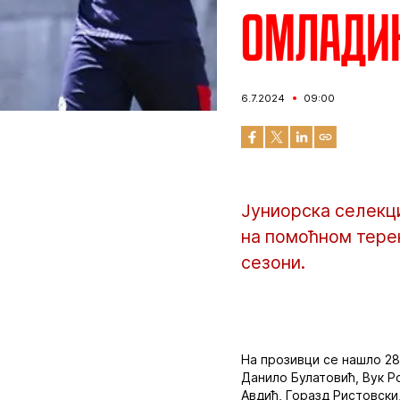
Омладин
6.7.2024
09:00
Јуниорска селекц
на помоћном терен
сезони.
На прозивци се нашло 28
Данило Булатовић, Вук Р
Авдић, Горазд Ристовски