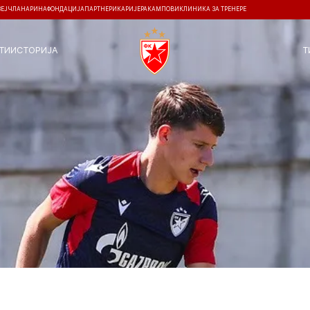
ЗЕЈ
ЧЛАНАРИНА
ФОНДАЦИЈА
ПАРТНЕРИ
КАРИЈЕРА
КАМПОВИ
КЛИНИКА ЗА ТРЕНЕРЕ
ТИ
ИСТОРИЈА
Т