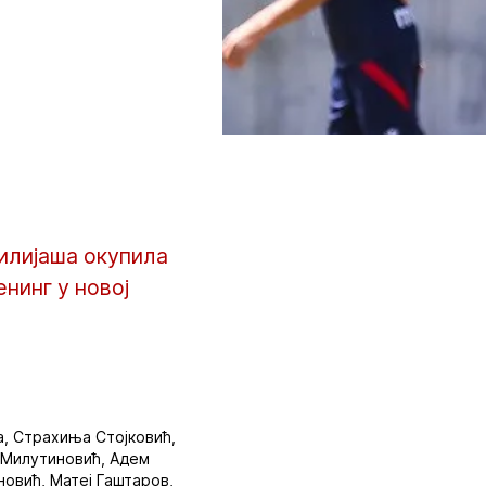
илијаша окупила
нинг у новој
а, Страхиња Стојковић,
т Милутиновић, Адем
новић, Матеј Гаштаров,