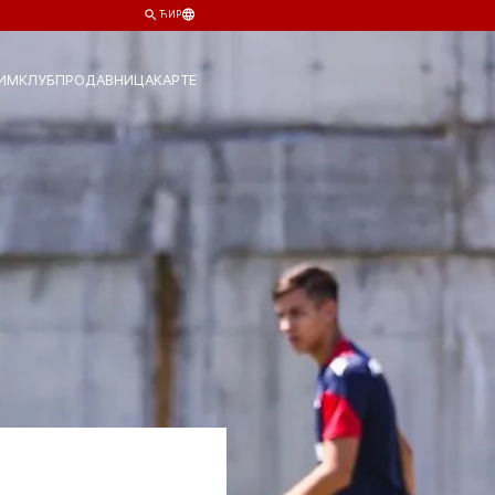
ЋИР
ИМ
КЛУБ
ПРОДАВНИЦА
КАРТЕ