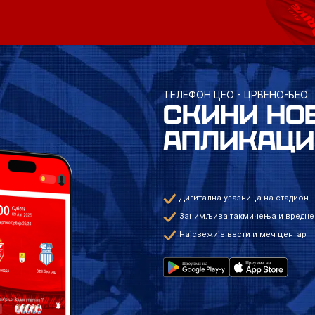
ТЕЛЕФОН ЦЕО - ЦРВЕНО-БЕО
СКИНИ НО
АПЛИКАЦИ
Дигитална улазница на стадион
Занимљива такмичења и вредне
Најсвежије вести и меч центар