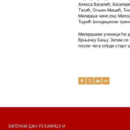
Алекса Василић, Василиј
Тасић, Огњен Мишић, Ђо
Милијаша чине још: Мило
Ђурић (кондициони трен
Милијашеви ученици ће д
Врњачку Бању. Затим се в
после чега следи старт 
ЗАПОЧНИ ДАН УЗ КАФИЦУ И