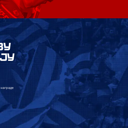
ВУ
ЈУ
 награде