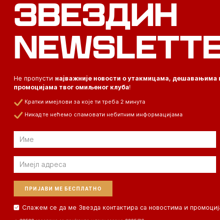
ЗВЕЗДИН
NEWSLETT
Не пропусти
најважније новости о утакмицама, дешавањима 
промоцијама твог омиљеног клуба
!
Кратки имејлови за које ти треба 2 минута
Никад те нећемо спамовати небитним информацијама
Email
Email
Слажем се да ме Звезда контактира са новостима и промоциј