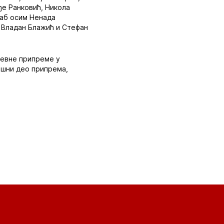
ђе Ранковић, Никола
таб осим Ненада
, Владан Блажић и Стефан
невне припреме у
вршни део припрема,