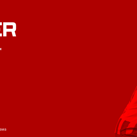
ER
и
ама