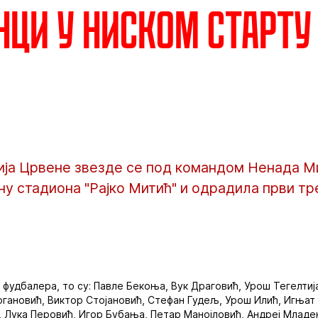
ци у ниском старту
ија Црвене звезде се под командом Ненада М
у стадиона "Рајко Митић" и одрадила први тре
 фудбалера, то су: Павле Бекоња, Вук Драговић, Урош Тегелтиј
огановић, Виктор Стојановић, Стефан Гудељ, Урош Илић, Игња
, Лука Перовић, Игор Бубања, Петар Манојловић, Андреј Младе