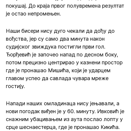
покушај. До краја првог полувремена резултат
је остао непромењен.
Наши бисери нису дуго чекали да дођу до
вођства, јер су само два минута након
судијског звиждука постигли први гол.
Ђорђевић је започео напад по десном боку,
потом прецизно центрирао у казнени простор
где је пронашао Мишића, који је ударцем
главом успео да савлада чувара мреже
гостију.
Напади наших омладинаца нису јењавали, а
нови погодак виђен је у 60. минуту. Ивковић је
снажним убацивањем из аута послао лопту у
срце шеснаестерца, где је пронашао Кикића.