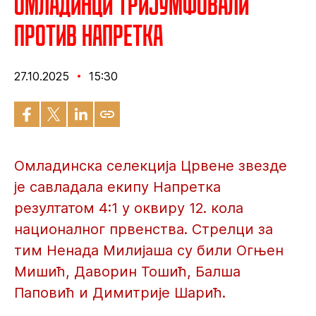
Омладинци тријумфовали
против Напретка
27.10.2025
15:30
Омладинска селекција Црвене звезде
је савладала екипу Напретка
резултатом 4:1 у оквиру 12. кола
националног првенства. Стрелци за
тим Ненада Милијаша су били Огњен
Мишић, Даворин Тошић, Балша
Паповић и Димитрије Шарић.