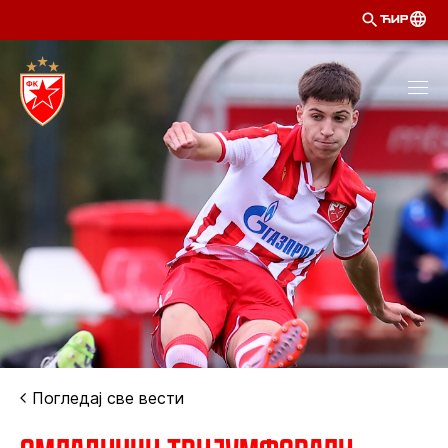
ЋИР
Погледај све вести