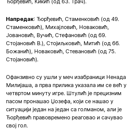
Ђорђевић, Кикић (од 63. Трач).
Напредак
: Ђорђевић, Стаменковић (од 49.
Стаменковић), Михајловић, Новаковић,
Јовановић, Вучић, Стефановић (од 69.
Стојановић В.), Стојиљковић, Митић (од 66.
Божанић), Новаковић, Стевановић (од 75.
Стојановић).
Офанзивно су ушли у меч изабраници Ненада
Милијаша, а прва прилика указала им се већ у
четвртом минуту игре. Штулић је прецизним
пасом пронашао Џозефа, који се нашао у
ситуацији један на један са голманом, али је
Ђорђевић правовремено реаговао и сачувао
свој гол.