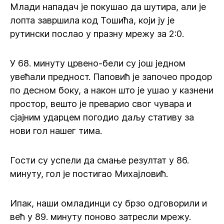
Млади нападач је покушао да шутира, али је
лопта завршила код Тошића, који ју је
рутински послао у празну мрежу за 2:0.
У 68. минуту црвено-бели су још једном
увећали предност. Паповић је започео продор
по десном боку, а након што је ушао у казнени
простор, вешто је преварио свог чувара и
сјајним ударцем погодио даљу стативу за
нови гол нашег тима.
Гости су успели да смање резултат у 86.
минуту, гол је постигао Михајловић.
Ипак, наши омладинци су брзо одговорили и
већ у 89. минуту поново затресли мрежу.