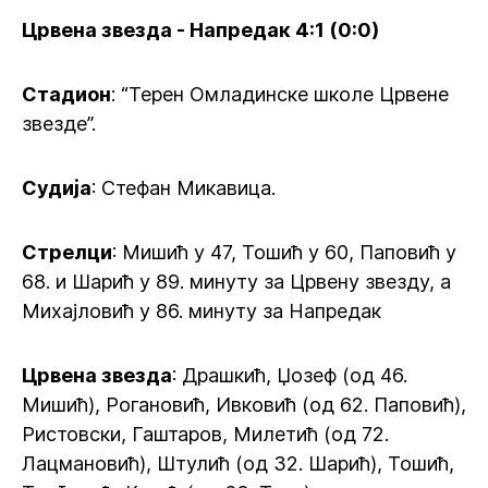
Црвена звезда - Напредак 4:1 (0:0)
Стадион
: “Терен Омладинске школе Црвене
звезде”.
Судија
: Стефан Микавица.
Стрелци
: Мишић у 47, Тошић у 60, Паповић у
68. и Шарић у 89. минуту за Црвену звезду, а
Михајловић у 86. минуту за Напредак
Црвена звезда
: Драшкић, Џозеф (од 46.
Мишић), Рогановић, Ивковић (од 62. Паповић),
Ристовски, Гаштаров, Милетић (од 72.
Лацмановић), Штулић (од 32. Шарић), Тошић,