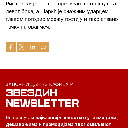
Ристовски је послао прецизан центаршут са
левог бока, а Шарић је снажним ударцем
главом погодио мрежу гостију и тако ставио
тачку на овај меч.
ЗАПОЧНИ ДАН УЗ КАФИЦУ И
ЗВЕЗДИН
NEWSLETTER
Не пропусти
најважније новости о утакмицама,
дешавањима и промоцијама твог омиљеног