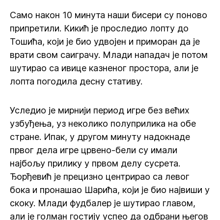
Само након 10 минута наши бисери су поново
припретили. Кикић је проследио лопту до
Тошића, који је био удвојен и приморан да је
врати свом саиграчу. Млади нападач је потом
шутирао са ивице казненог простора, али је
лопта погодила десну стативу.
Уследио је мирнији период игре без већих
узбуђења, уз неколико полуприлика на обе
стране. Ипак, у другом минуту надокнаде
првог дела игре црвено-бели су имали
најбољу прилику у првом делу сусрета.
Ђорђевић је прецизно центрирао са левог
бока и пронашао Шарића, који је био највиши у
скоку. Млади фудбалер је шутирао главом,
али је голман гостију успео да одбрани његов