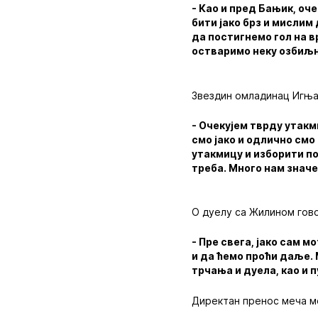
- Као и пред Бањик, оче
бити јако брз и мислим
да постигнемо гол на в
остваримо неку озбиљ
Звездин омладинац Игња
- Очекујем тврду утакм
смо јако и одлично смо
утакмицу и изборити по
треба. Много нам значе
О дуелу са Жилином гово
- Пре свега, јако сам 
и да ћемо проћи даље. 
трчања и дуела, као и 
Директан пренос меча мо