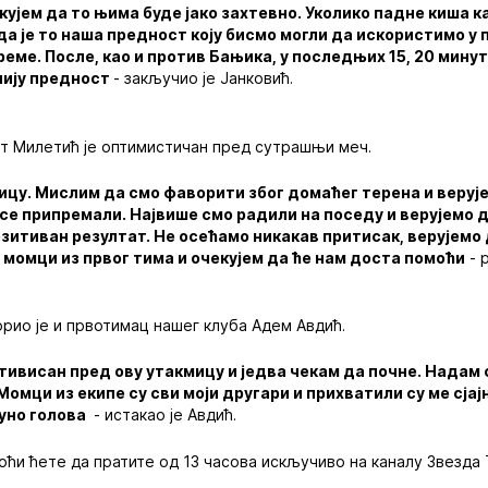
кујем да то њима буде јако захтевно. Уколико падне киша ка
 да је то наша предност коју бисмо могли да искористимо у 
реме. После, као и против Бањика, у последњих 15, 20 мину
нију предност
- закључио је Јанковић.
т Милетић је оптимистичан пред сутрашњи меч.
ицу. Мислим да смо фаворити због домаћег терена и веруј
 се припремали. Највише смо радили на поседу и верујемо
зитиван резултат. Не осећамо никакав притисак, верујемо 
 момци из првог тима и очекујем да ће нам доста помоћи
- 
рио је и првотимац нашег клуба Адем Авдић.
мотивисан пред ову утакмицу и једва чекам да почне. Надам 
Момци из екипе су сви моји другари и прихватили су ме сјај
пуно голова
- истакао је Авдић.
ћи ћете да пратите од 13 часова искључиво на каналу Звезда 