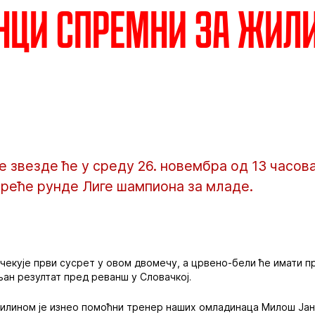
ци спремни за Жил
 звезде ће у среду 26. новембра од 13 часов
треће рунде Лиге шампиона за младе.
чекује први сусрет у овом двомечу, а црвено-бели ће имати пр
ан резултат пред реванш у Словачкој.
илином је изнео помоћни тренер наших омладинаца Милош Јан