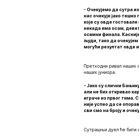
- Очекујемо да сутра и
нас очекује јако тешко 
које су овде гостовале 
некада има осам, деве
осмини финала. Касније
људи, тако да очекујем
могући резултат овде 
Претходни ривал наших о
наших јуниора.
- Јако су слични Бањику
али не бих откривао ка
играче из првог тима. 
није успео да се опора
сви смо на броју и оче
Сутрашњи дуел ће бити 