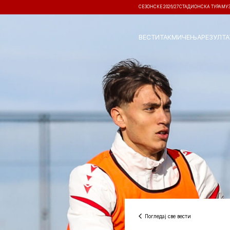
СЕЗОНСКЕ 2026/27
СТАДИОНСКА ТУРА
МУ
ВЕСТИ
ТАКМИЧЕЊА
РЕЗУЛТА
Погледај све вести