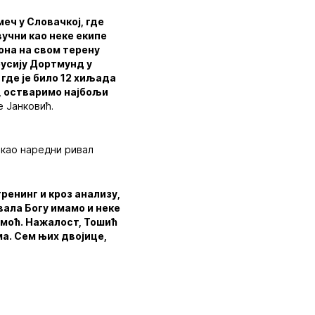
еч у Словачкој, где
вучни као неке екипе
иона на свом терену
русију Дортмунд у
где је било 12 хиљада
ћ, остваримо најбољи
је Јанковић.
 као наредни ривал
тренинг и кроз анализу,
вала Богу имамо и неке
помоћ. Нажалост, Тошић
ма. Сем њих двојице,