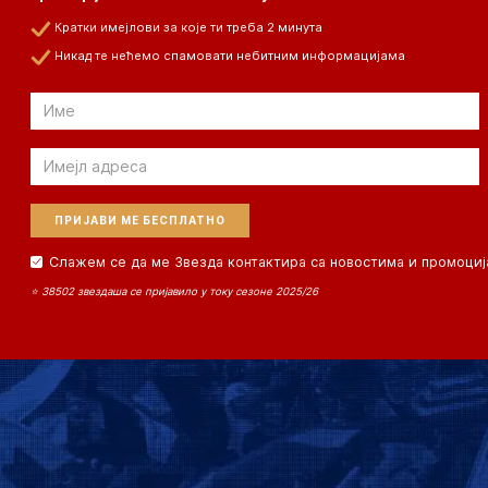
Кратки имејлови за које ти треба 2 минута
Никад те нећемо спамовати небитним информацијама
Email
Email
Слажем се да ме Звезда контактира са новостима и промоциј
⭐ 38502 звездаша се пријавило у току сезоне 2025/26