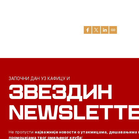
ЗАПОЧНИ ДАН УЗ КАФИЦУ И
ЗВЕЗДИН
NEWSLETT
Не пропусти
најважније новости о утакмицама, дешавањима 
промоцијама твог омиљеног клуба
!