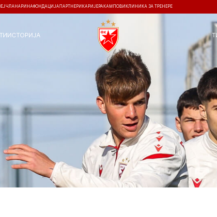
ЗЕЈ
ЧЛАНАРИНА
ФОНДАЦИЈА
ПАРТНЕРИ
КАРИЈЕРА
КАМПОВИ
КЛИНИКА ЗА ТРЕНЕРЕ
ТИ
ИСТОРИЈА
Т