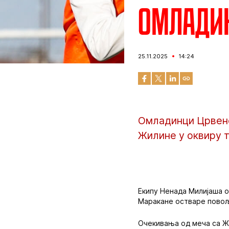
Омладин
25.11.2025
14:24
Омладинци Црвене
Жилине у оквиру 
Екипу Ненада Милијаша о
Маракане остваре повољ
Очекивања од меча са Ж