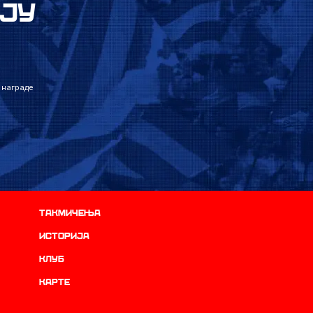
ЈУ
 награде
Такмичења
историја
Клуб
Карте