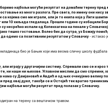
зборимо најбољи могући резултат на домаћем терену пред м
гостовање из много разлога. Пре свега, по имену они нису з
и са којима смо ми играли, али је то екипа која у Лиги шамп
т или 10 хиљада гледалаца. Прошле године су избацили Бо
 су несрећно испали од Копенхагена на пенале у Словачкој 
 јако тешко гостовање. Волео бих да сутра, уз Божију помо
и да одемо са позитивним резултатом у Словачку
- истакао 
младинаца био је Бањик који има веома сличну школу фудбала
, али играју у другачијем систему. Спремали смо се и кроз 
рте, ни наше ни њихове. Углавном мислим да смо спремни, х
Са нама су Дамјановић и Авдић и од њих очекујемо велику 
ви пред овај дуел, такође се и Остојић тек вратио тренинзи
кујем најбољи могући резултат пред полазак у Словачку.
одигран на терену са вештачком травом.