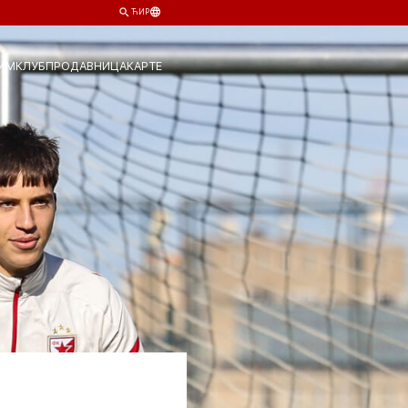
ЋИР
ИМ
КЛУБ
ПРОДАВНИЦА
КАРТЕ