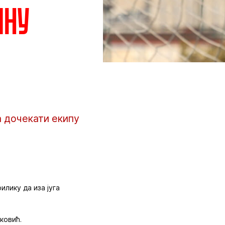
ину
а дочекати екипу
илику да иза југа
ковић.