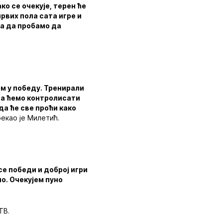
ко се очекује, терен ће
првих пола сата игре и
та да пробамо да
ем у победу. Тренирали
 да ћемо контролисати
да ће све проћи како
рекао је Милетић.
се победи и доброј игри
но. Очекујем пуно
ТВ.