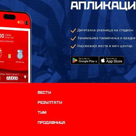
АПЛИКАЦИ
Дигитална улазница на стадион
Занимљива такмичења и вредне
Најсвежије вести и меч центар
Вести
резултати
ТИМ
продавница