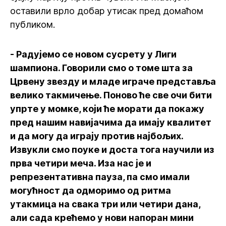
оставили врло добар утисак пред домаћом
публиком.
- Радујемо се новом сусрету у Лиги
шампиона. Говорили смо о томе шта за
Црвену звезду и младе играче представља
велико такмичење. Поново ће све очи бити
упрте у момке, који ће морати да покажу
пред нашим навијачима да имају квалитет
и да могу да играју против најбољих.
Извукли смо поуке и доста тога научили из
прва четири меча. Иза нас је и
репрезентативна пауза, па смо имали
могућност да одморимо од ритма
утакмица на свака три или четири дана,
али сада крећемо у нови напоран мини