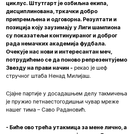
циклус. Штутгарт је озбиљна екипа,
дисциплинована, тркачки добро
припремљена и одговорна. Резултати и
позиција коју заузимају у Лиги шампиона
су показатељи континуираног и доброг
рада немачких академија фудбала.
Очекује нас нови и интересантан меч,
потрудићемо се да поново репрезентујемо
Звезду на прави начин -
рекао је шеф
стручног штаба Ненад Милијаш.
Сјајне партије у досадашњем делу такмичења
је пружио петнаестогодишњи чувар мреже
нашег тима – Саво Радановић.
- Биће ово трећа утакмица за мене лично, а