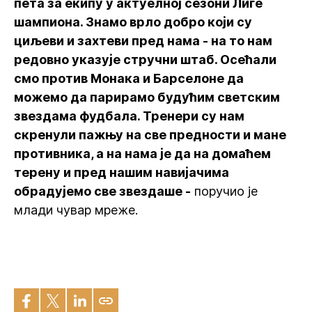
пета за екипу у актуелној сезони Лиге
шампиона. Знамо врло добро који су
циљеви и захтеви пред нама - на то нам
редовно указује стручни штаб. Осећали
смо против Монака и Барселоне да
можемо да парирамо будућим светским
звездама фудбала. Тренери су нам
скренули пажњу на све предности и мане
противника, а на нама је да на домаћем
терену и пред нашим навијачима
обрадујемо све звездаше -
поручио је
млади чувар мреже.