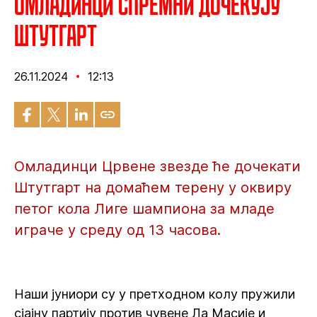
Омладинци спремни дочекују
Штутгарт
26.11.2024
12:13
Омладинци Црвене звезде ће дочекати
Штутгарт на домаћем терену у оквиру
петог кола Лиге шампиона за младе
играче у среду од 13 часова.
Наши јуниори су у претходном колу пружили
сјајну партију против чувене Ла Масије и