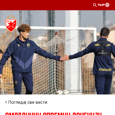
ЋИР
Погледај све вести