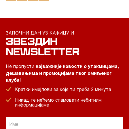
ЗАПОЧНИ ДАН УЗ КАФИЦУ И
ЗВЕЗДИН
NEWSLETTER
Не пропусти
најважније новости о утакмицама,
дешавањима и промоцијама твог омиљеног
клуба
!
Кратки имејлови за које ти треба 2 минута
Никад те нећемо спамовати небитним
информацијама
Email