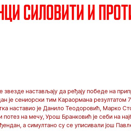
ци силовити и прот
 звезде настављају да ређају победе на при
дан је сениорски тим Караормана резултатом 7
отка наставио је Данило Теодоровић, Марко Сто
 потез на мечу, Урош Бранковић је себи на на
ђендан, а симултано су се уписивали још Пав