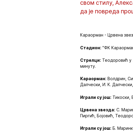
свом стилу, Алекс
да је повреда про
Караорман - Црвена звезд
Стадион:
"ФК Караорман"
Стрелци:
Теодоровић у 22
минуту.
Караорман:
Волдрин, Сим
Далчески, И. К. Далчески
Играли су још:
Тикоски, 
Црвена звезда:
С. Мари
Пиргић, Бојовић, Теодор
Играли су још:
Б. Маринк