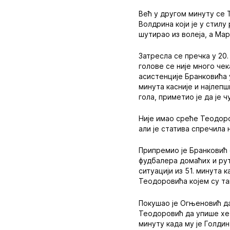
Већ у другом минуту се 
Волдрина који је у стилу
шутирао из волеја, а Ма
Затресла се пречка у 20
голове се није много че
асистенције Бранковића 
минута касније и најлеп
гола, приметио је да је 
Није имао среће Теодоров
али је статива спречила
Припремио је Бранковић 
фудбалера домаћих и рут
ситуацији из 51. минута
Теодоровића којем су та
Покушао је Огњеновић да 
Теодоровић да упише хет
минуту када му је Голдин