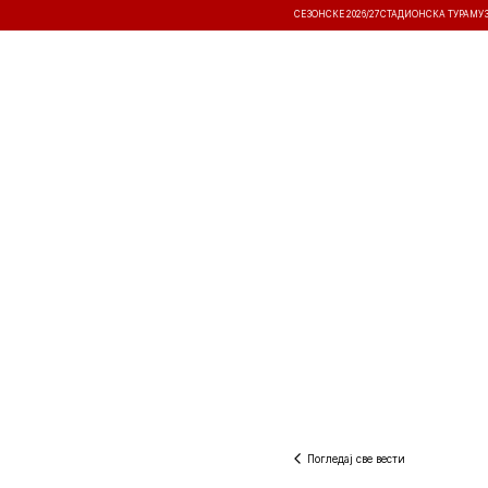
СЕЗОНСКЕ 2026/27
СТАДИОНСКА ТУРА
МУ
ВЕСТИ
ТАКМИЧЕЊА
РЕЗУЛТА
Погледај све вести