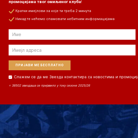
промоцијама твог омиљеног клуба
!
Кратки имејлови за које ти треба 2 минута
Никад те нећемо спамовати небитним информацијама
Email
Email
Слажем се да ме Звезда контактира са новостима и промоциј
⭐ 38502 звездаша се пријавило у току сезоне 2025/26