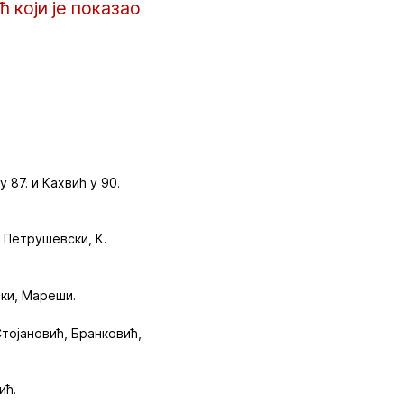
 који је показао
 87. и Кахвић у 90.
 Петрушевски, К.
ски, Мареши.
тојановић, Бранковић,
ић.