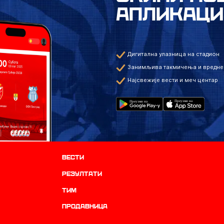
АПЛИКАЦИ
Дигитална улазница на стадион
Занимљива такмичења и вредне
Најсвежије вести и меч центар
Вести
резултати
ТИМ
продавница