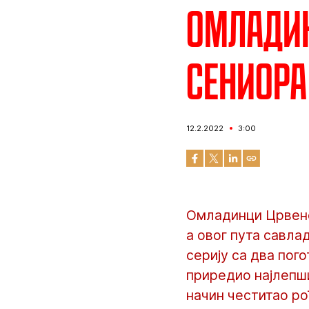
Омладин
сениора
12.2.2022
3:00
Омладинци Црвене
а овог пута савла
серију са два пог
приредио најлепши
начин честитао ро