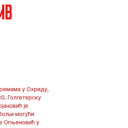
ив
премама у Охриду,
:0. Голгетерску
јановић је
јбољи могући
ле Огњеновић у