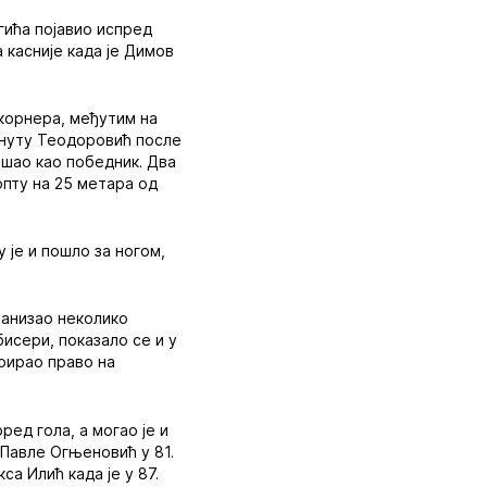
гића појавио испред
 касније када је Димов
 корнера, међутим на
минуту Теодоровић после
ашао као победник. Два
опту на 25 метара од
 је и пошло за ногом,
нанизао неколико
исери, показало се и у
трирао право на
ред гола, а могао је и
 Павле Огњеновић у 81.
са Илић када је у 87.