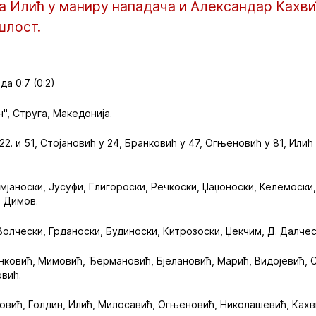
а Илић у маниру нападача и Александар Кахвић
шлост.
а 0:7 (0:2)
, Струга, Македонија.
. и 51, Стојановић у 24, Бранковић у 47, Огњеновић у 81, Илић у
јаноски, Јусуфи, Глигороски, Речкоски, Џаџоноски, Келемоски,
, Димов.
Волчески, Грданоски, Будиноски, Китрозоски, Џекчим, Д. Далче
нковић, Мимовић, Ђермановић, Бјелановић, Марић, Видојевић, С
овић.
овић, Голдин, Илић, Милосавић, Огњеновић, Николашевић, Кахв