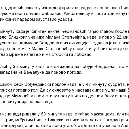
Теодоровић нашао у изгледној прилици, када се после паса Пир
 рукометног голмана одбранио. Узвратили су и гости три минута
ринковић парадом зауставио ударац.
. минуту када је капитен екипе Ђермановић гађао главом после
кало. Блицкриг ученика Милана Стегњајића, када је прво у 22. 
успео да надмудри Волдрина и из ситуације "један на један" из
ши детаљ меча - Марко Стојановић у свом стилу. Прихватио је л
чувар мреже излетео и мајсторски га лобовао.
ић у 35. минуту када је и он желео да лобује Волдрина, што му
 нападача из Бањалуке да поново погоди.
самом себи рођендански поклон када је у 47. минуту сусрета, 
ински погодио гол. Да су силовито у наставак игре ушли наши б
 када је Мимовић у свом стилу протутњао по десном боку и цен
кве ситуације посластица.
изненади ривала у 63. минуту када је гађао маказицама, али по
-трик, међутим био је Тикоски на висини задатка. Погодио је и
 центрирао, а он погодио први угао. У стрелце се уписао и Алек