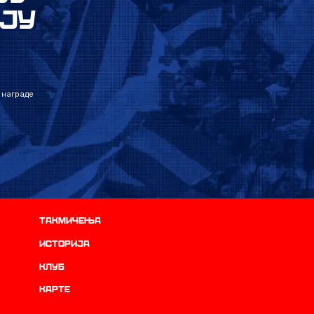
ЈУ
 награде
Такмичења
историја
Клуб
Карте