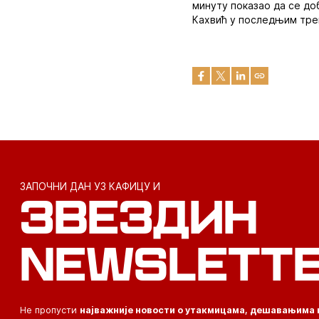
минуту показао да се до
Кахвић у последњим трен
ЗАПОЧНИ ДАН УЗ КАФИЦУ И
ЗВЕЗДИН
NEWSLETT
Не пропусти
најважније новости о утакмицама, дешавањима 