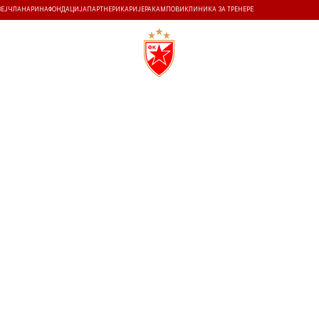
ЗЕЈ
ЧЛАНАРИНА
ФОНДАЦИЈА
ПАРТНЕРИ
КАРИЈЕРА
КАМПОВИ
КЛИНИКА ЗА ТРЕНЕРЕ
ТИ
ИСТОРИЈА
Т