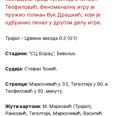
Теофиловић. Феноменалну игру је
пружио голман Вук Драшкић, који је
одбранио пенал у другом делу игре.
Трајал - Црвена звезда 0:3 (0:1)
Стадион:
”СЦ Борац”, Бивоље.
Судија:
Стефан Ђокић.
Стрелци:
Маркочевић у 33, Тегелтија у 90. и
Теофиловић у 92. минуту.
Жути картони:
М. Марковић (Трајал),
Ранковић, Тегелтија, Маркочевић, Василић