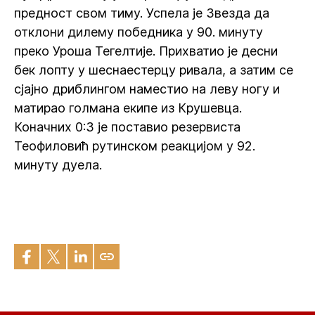
предност свом тиму. Успела је Звезда да
отклони дилему победника у 90. минуту
преко Уроша Тегелтије. Прихватио је десни
бек лопту у шеснаестерцу ривала, а затим се
сјајно дриблингом наместио на леву ногу и
матирао голмана екипе из Крушевца.
Коначних 0:3 је поставио резервиста
Теофиловић рутинском реакцијом у 92.
минуту дуела.