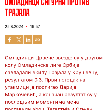
Омладинци сигурни против
Трајала
25.8.2024
19:57
Омладинци Црвене звезде су у другом
колу Омладинске лиге Србије
савладали екипу Трајала у Крушевцу,
резултатом 0:3. Први погодак на
утакмици је постигао Дарије
Маркочевић, а коначан резултат су у
последњим моментима меча
поставили Урош Тегелтија и Огњен