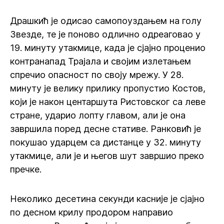
Драшкић је одисао самопоуздањем на голу
Звезде, те је поново одлично одреаговао у
19. минуту утакмице, када је сјајно проценио
контранапад Трајала и својим излетањем
спречио опасност по своју мрежу. У 28.
минуту је велику прилику пропустио Костов,
који је након центаршута Ристовског са леве
стране, ударио лопту главом, али је она
завршила поред десне стативе. Ранковић је
покушао ударцем са дистанце у 32. минуту
утакмице, али је и његов шут завршио преко
пречке.
Неколико десетина секунди касније је сјајно
по десном крилу продором направио