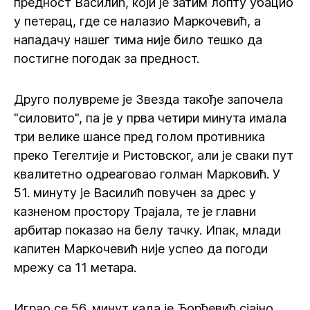
предност Василић, који је затим лопту убацио
у петерац, где се налазио Маркочевић, а
нападачу нашег тима није било тешко да
постигне погодак за предност.
Друго полувреме је Звезда такође започела
"силовито", па је у прва четири минута имала
три велике шансе пред голом противника
преко Тегелтије и Ристовског, али је сваки пут
квалитетно одреаговао голман Марковић. У
51. минуту је Василић повучен за дрес у
казненом простору Трајала, те је главни
арбитар показао на белу тачку. Ипак, млади
капитен Маркочевић није успео да погоди
мрежу са 11 метара.
Играо се 56. минут када је Ђорђевић сјајно