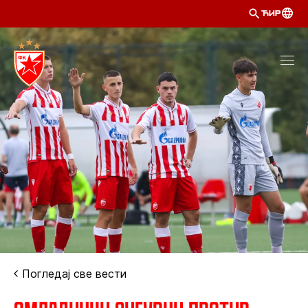
ЋИР
Погледај све вести