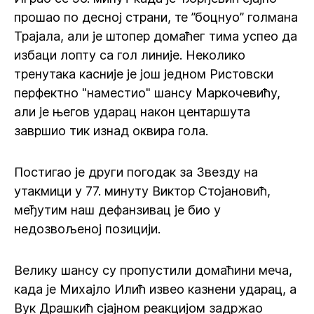
прошао по десној страни, те ”боцнуо” голмана
Трајала, али је штопер домаћег тима успео да
избаци лопту са гол линије. Неколико
тренутака касније је још једном Ристовски
перфектно "наместио" шансу Маркочевићу,
али је његов ударац након центаршута
завршио тик изнад оквира гола.
Постигао је други погодак за Звезду на
утакмици у 77. минуту Виктор Стојановић,
међутим наш дефанзивац је био у
недозвољеној позицији.
Велику шансу су пропустили домаћини меча,
када је Михајло Илић извео казнени ударац, а
Вук Драшкић сјајном реакцијом задржао