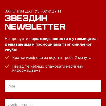
ЗАПОЧНИ ДАН УЗ КАФИЦУ И
ЗВЕЗДИН
NEWSLETTER
Не пропусти
најважније новости о утакмицама,
дешавањима и промоцијама твог омиљеног
клуба
!
Кратки имејлови за које ти треба 2 минута
Никад те нећемо спамовати небитним
информацијама
Email
Email