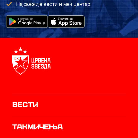
Најсвежије вести и меч центар
Вести
Такмичења