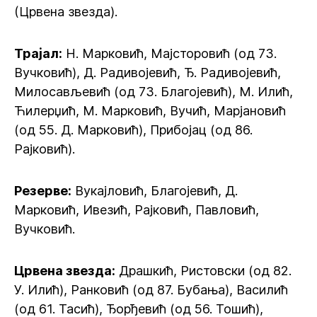
(Црвена звезда).
Трајал:
Н. Марковић, Мајсторовић (од 73.
Вучковић), Д. Радивојевић, Ђ. Радивојевић,
Милосављевић (од 73. Благојевић), М. Илић,
Ћилерџић, М. Марковић, Вучић, Марјановић
(од 55. Д. Марковић), Прибојац (од 86.
Рајковић).
Резерве:
Вукајловић, Благојевић, Д.
Марковић, Ивезић, Рајковић, Павловић,
Вучковић.
Црвена звезда:
Драшкић, Ристовски (од 82.
У. Илић), Ранковић (од 87. Бубања), Василић
(од 61. Тасић), Ђорђевић (од 56. Тошић),