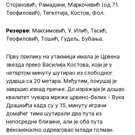
Стојановић, Рамадани, Маркочевић (од 71.
Теофиловић), Тегелтија, Костов, Фол.
Резерве:
Максимовић, У. Илић, Тасић,
Теофиловић, Тошић, Гудељ, Бубања.
Прву прилику на утакмици имала је Црвена
звезда преко Василија Костова, који је у
четвртом минуту шутирао из слободног
ударца са 20 метара. Међутим, покушај је
завршио изнад пречке. До изражаја је дошао
квалитет чувара мреже црвено-белих - Вука
Драшкића када су у 15. минуту играчи
домаћег тима шутирали два пута из
непосредне близине, али је оба пута
феноменално одреаговао млади голман.