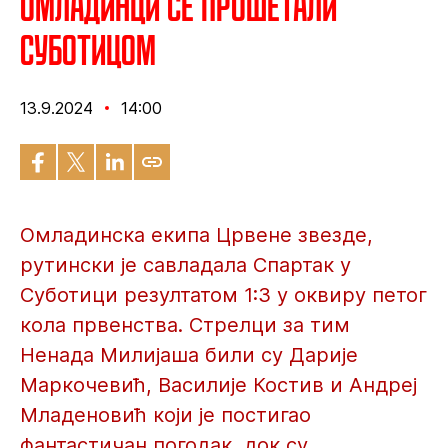
Омладинци се прошетали
Суботицом
13.9.2024
14:00
Омладинска екипа Црвене звезде,
рутински је савладала Спартак у
Суботици резултатом 1:3 у оквиру петог
кола првенства. Стрелци за тим
Ненада Милијаша били су Дарије
Маркочевић, Василије Костив и Андреј
Младеновић који је постигао
фантастичан погодак, док су