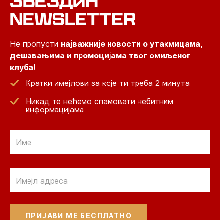
ЗВЕЗДИН
NEWSLETTER
Не пропусти
најважније новости о утакмицама,
дешавањима и промоцијама твог омиљеног
клуба
!
Кратки имејлови за које ти треба 2 минута
Никад те нећемо спамовати небитним
информацијама
Email
Email