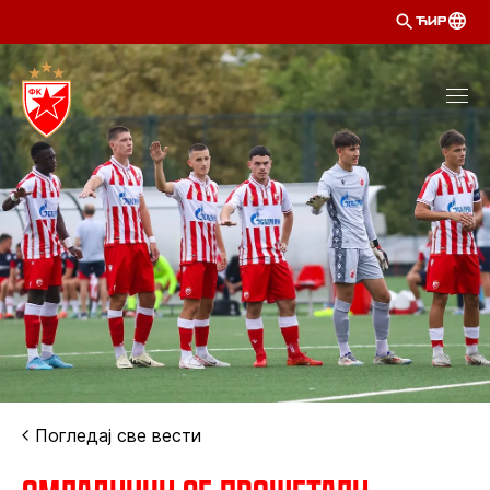
ЋИР
Погледај све вести