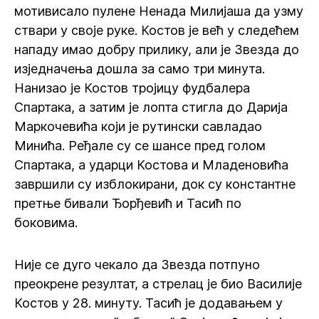
мотивисало пулене Ненада Милијаша да узму
ствари у своје руке. Костов је већ у следећем
нападу имао добру прилику, али је Звезда до
изједначења дошла за само три минута.
Нанизао је Костов тројицу фудбалера
Спартака, а затим је лопта стигла до Дарија
Маркочевића који је рутински савладао
Минића. Ређале су се шансе пред голом
Спартака, а ударци Костова и Младеновића
завршили су изблокирани, док су константне
претње бивали Ђорђевић и Тасић по
боковима.
Није се дуго чекало да Звезда потпуно
преокрене резултат, а стрелац је био Василије
Костов у 28. минуту. Тасић је додавањем у