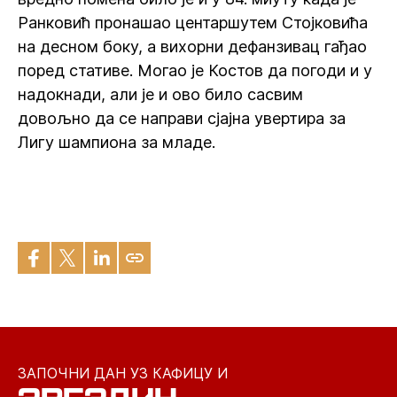
Ранковић пронашао центаршутем Стојковића
на десном боку, а вихорни дефанзивац гађао
поред стативе. Могао је Костов да погоди и у
надокнади, али је и ово било сасвим
довољно да се направи сјајна увертира за
Лигу шампиона за младе.
ЗАПОЧНИ ДАН УЗ КАФИЦУ И