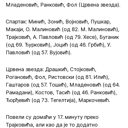
Младеновић, Ранковић, Фол (Црвена звезда).
Спартак: Минић, Зонић, Војновић, Пушкар,
Макаји, О. Малиновић (од 82. М. Малиновић),
Трајковић, А. Павловић (од 79. Хесе), Буганик
(од 69. Ђурковић), Јоцић (од 46. Грбић), У.
Павловић (од 57. Вујовић).
Црвена звезда: Драшкић, Стојковић,
Рогановић, Фол, Ристовски (од 81. Илић),
Гаштаров (од 57. Тошић), Младеновић (од 64.
Рамадани), Костов, Тасић (од 46. Ранковић),
Ђорђевић (од 73. Тегелтија), Маркочевић.
Повели су домаћи у 17. минуту преко
Трајковића, али као да је то додатно