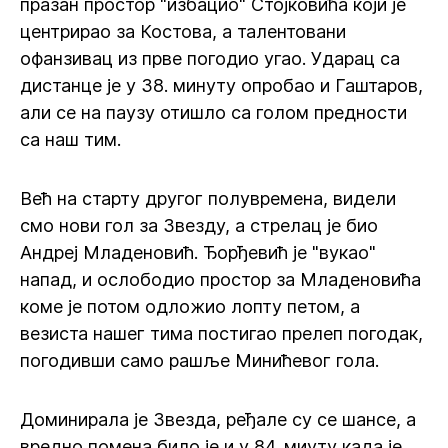
празан простор "избацио" Стојковића који је
центрирао за Костова, а талентовани
офанзивац из прве погодио угао. Ударац са
дистанце је у 38. минуту опробао и Гаштаров,
али се на паузу отишло са голом предности
са наш тим.
Већ на старту другог полувремена, видели
смо нови гол за Звезду, а стрелац је био
Андреј Младеновић. Ђорђевић је "вукао"
напад, и ослободио простор за Младеновића
коме је потом одложио лопту петом, а
везиста нашег тима постигао прелеп погодак,
погодивши само рашље Минићевог гола.
Доминирала је Звезда, ређале су се шансе, а
вредно помена било је и у 84. миуту када је