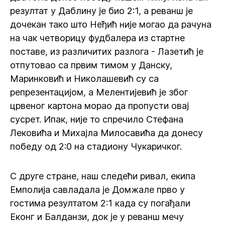
резултат у Даблину је био 2:1, а реванш је
дочекан тако што Неђић није могао да рачуна
на чак четворицу фудбалера из стартне
поставе, из различитих разлога - Лазетић је
отпутовао са првим тимом у Данску,
Маринковић и Николашевић су са
репрезентацијом, а Мелентијевић је због
црвеног картона морао да пропусти овај
сусрет. Ипак, није то спречило Стефана
Лековића и Михајла Милосавића да донесу
победу од 2:0 на стадиону Чукаричког.
С друге стране, наш следећи ривал, екипа
Емполија савладала је Домжале прво у
гостима резултатом 2:1 када су погађали
Еконг и Балданзи, док је у реванш мечу