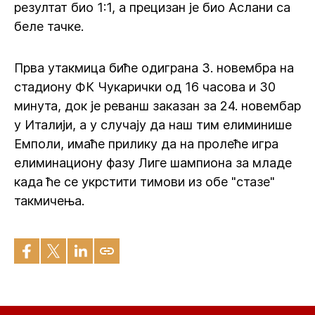
резултат био 1:1, а прецизан је био Аслани са
беле тачке.
Прва утакмица биће одиграна 3. новембра на
стадиону ФК Чукарички од 16 часова и 30
минута, док је реванш заказан за 24. новембар
у Италији, а у случају да наш тим елиминише
Емполи, имаће прилику да на пролеће игра
елиминациону фазу Лиге шампиона за младе
када ће се укрстити тимови из обе "стазе"
такмичења.