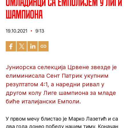
Омладинци са Емполијем у Лиги
шампиона
19.10.2021
9:13
Јуниорска селекција Црвене звезде је
елиминисала Сент Патрик укупним
резултатом 4:1, а наредни ривал у
другом колу Лиге шампиона за младе
биће италијански Емполи.
У првом мечу блистао је Марко Лазетић и са
два гола донео победу нашем тиму. Коначан