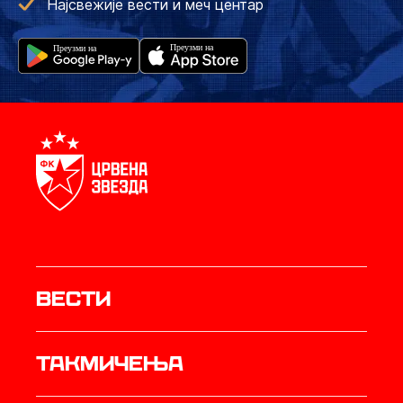
Најсвежије вести и меч центар
Вести
Такмичења