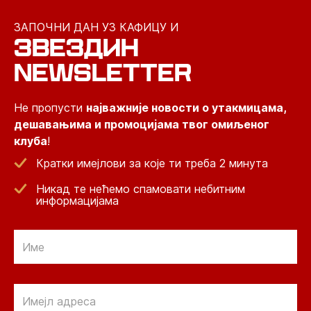
ЗАПОЧНИ ДАН УЗ КАФИЦУ И
ЗВЕЗДИН
NEWSLETTER
Не пропусти
најважније новости о утакмицама,
дешавањима и промоцијама твог омиљеног
клуба
!
Кратки имејлови за које ти треба 2 минута
Никад те нећемо спамовати небитним
информацијама
Email
Email