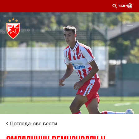
ЋИР
Погледај све вести