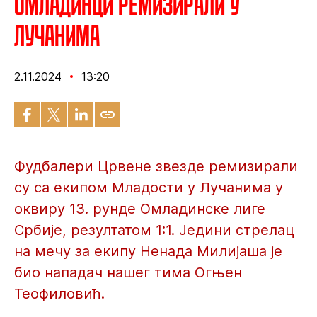
Омладинци ремизирали у
Лучанима
2.11.2024
13:20
Фудбалери Црвене звезде ремизирали
су са екипом Младости у Лучанима у
оквиру 13. рунде Омладинске лиге
Србије, резултатом 1:1. Једини стрелац
на мечу за екипу Ненада Милијаша је
био нападач нашег тима Огњен
Теофиловић.