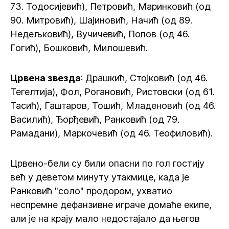
73. Тодосијевић), Петровић, Маринковић (од
90. Митровић), Шајиновић, Начић (од 89.
Недељковић), Вучичевић, Попов (од 46.
Гогић), Бошковић, Милошевић.
Црвена звезда
: Драшкић, Стојковић (од 46.
Тегелтија), Фол, Рогановић, Ристовски (од 61.
Тасић), Гаштаров, Тошић, Младеновић (од 46.
Василић), Ђорђевић, Ранковић (од 79.
Рамадани), Маркочевић (од 46. Теофиловић).
Црвено-бели су били опасни по гол гостију
већ у деветом минуту утакмице, када је
Ранковић "соло" продором, ухватио
неспремне дефанзивне играче домаће екипе,
али је на крају мало недостајало да његов