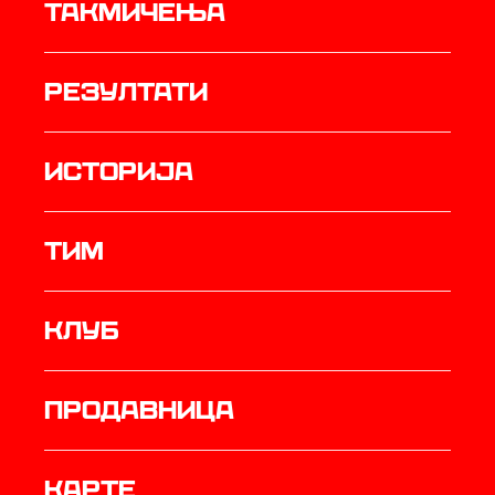
Такмичења
резултати
историја
ТИМ
Клуб
продавница
Карте