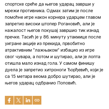
спортске среће да његов ударац заврши у
мрежи противника. Одмах затим је после
помоћне игре након корнера ударцем главом
запретио високи штопер Рогановић, али је
нажалост његов покушај завршио тик изнад
пречке. Тасић је у 86. минуту утакмице после
уигране акције из прекида, првобитно
атрактивним "лажњаком" избацио из игре
свог чувара, а потом и шутирао, али је лопта
отишла мало изнад гола. У самом финишу
дуела је запретио хитроноги Ђорђевић, који је
са 15 метара веома добро шутирао, али је
његов ударац одбранио Поповић.