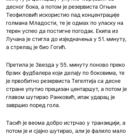
десног бока, а потом је резервиста Огњен
Теофиловић искористио пад концентрације
голмана Младости, те је одмах по уласку на
терен успео да постигне погодак. Екипа из
Лучана је стигла до изједначења у 51. минуту,
а стрелац је био Гогић.
Претила је Звезда у 55. минуту поново преко
брзих фудбалера који делају по боковима, те
је првобитно резервиста Тегелтија са десне
стране упутио прецизан центаршут, а потом је
главом шутирао Ранковић, ипак ударац је
завршио поред гола.
Тасић је веома добро истрчао у транзицији, а
потом је и сјајно шутирао, али је фалило мало