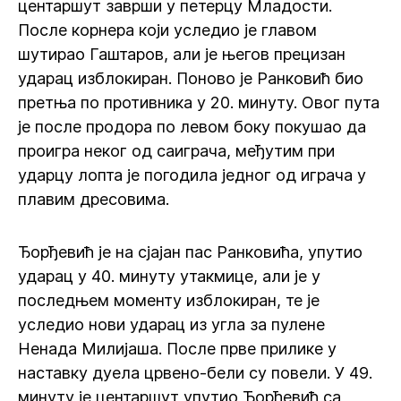
центаршут заврши у петерцу Младости.
После корнера који уследио је главом
шутирао Гаштаров, али је његов прецизан
ударац изблокиран. Поново је Ранковић био
претња по противника у 20. минуту. Овог пута
је после продора по левом боку покушао да
проигра неког од саиграча, међутим при
ударцу лопта је погодила једног од играча у
плавим дресовима.
Ђорђевић је на сјајан пас Ранковића, упутио
ударац у 40. минуту утакмице, али је у
последњем моменту изблокиран, те је
уследио нови ударац из угла за пулене
Ненада Милијаша. После прве прилике у
наставку дуела црвено-бели су повели. У 49.
минуту је центаршут упутио Ђорђевић са