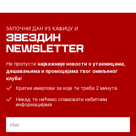
ЗАПОЧНИ ДАН УЗ КАФИЦУ И
ЗВЕЗДИН
NEWSLETTER
Не пропусти
најважније новости о утакмицама,
дешавањима и промоцијама твог омиљеног
клуба
!
Кратки имејлови за које ти треба 2 минута
Никад те нећемо спамовати небитним
информацијама
Email