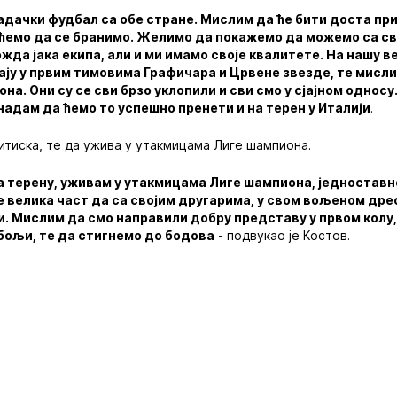
дачки фудбал са обе стране. Мислим да ће бити доста прил
нећемо да се бранимо. Желимо да покажемо да можемо са с
жда јака екипа, али и ми имамо своје квалитете. На нашу в
рају у првим тимовима Графичара и Црвене звезде, те мисл
на. Они су се сви брзо уклопили и сви смо у сјајном односу
е надам да ћемо то успешно пренети и на терен у Италији
.
ритиска, те да ужива у утакмицама Лиге шампиона.
а терену, уживам у утакмицама Лиге шампиона, једноставн
е велика част да са својим другарима, у свом вољеном дрес
и. Мислим да смо направили добру представу у првом колу
бољи, те да стигнемо до бодова
- подвукао је Костов.