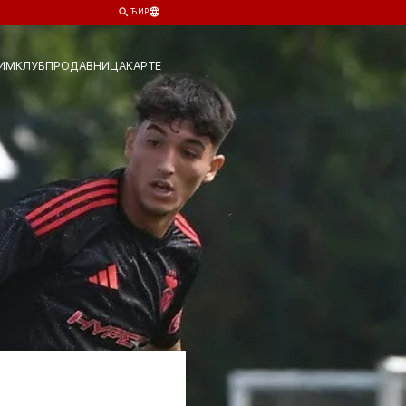
ЋИР
ИМ
КЛУБ
ПРОДАВНИЦА
КАРТЕ