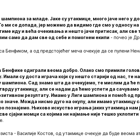
и шампиона за младе. Јаке су утакмице, много јаче него у д
о ми се допада, јер можемо да видимо где смо у односу н
тиме иду и већа очекивања и нешто јачи притисак, али све 
лим само да дам све од себе и помогнем екипи
- почео је Др
са Бенфиком, а од предстојећег меча очекује да се пулени Не
 Бенфике одиграли веома добро. Олако смо примили голове, 
 Имали су доста играча који су нешто старији од нас, те на
 шампиона. Сад знамо шта да очекујемо, те мислим да ће 
тврду утакмицу, али се надам да ћемо успети да сачувамо
позитивном резултату. Имамо у Лиги шампиона и помоћ од п
но значе. Можда нисмо дуго на окупу, али имамо утакмицу 
о познајемо. Њихово искуство играња јаких утакмица нам 
 све сјајни момци са којима ни најмање није тешко уклопити
е.
зиста - Василије Костов, од утакмице очекује да буде веома а