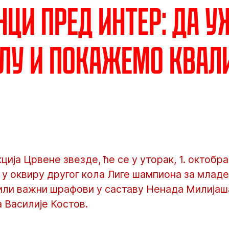
ци пред Интер: Да 
лу и покажемо квал
ија Црвене звезде, ће се у уторак, 1. октобра
 у оквиру другог кола Лиге шампиона за млад
ли важни шрафови у саставу Ненада Милијаша
 Василије Костов.