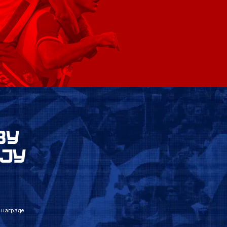
ВУ
ЈУ
 награде