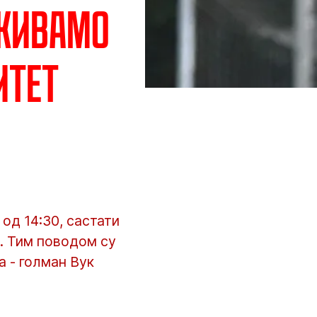
уживамо
итет
 од 14:30, састати
е. Тим поводом су
 - голман Вук