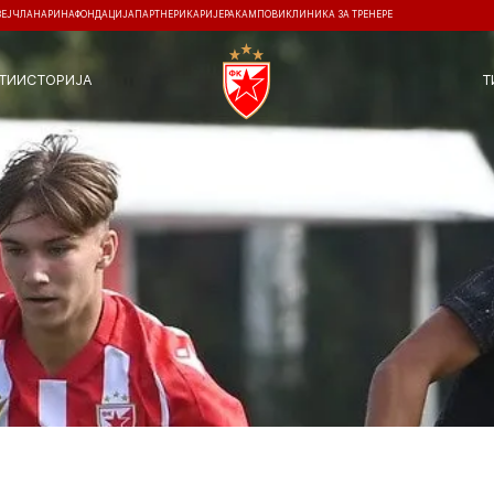
ЗЕЈ
ЧЛАНАРИНА
ФОНДАЦИЈА
ПАРТНЕРИ
КАРИЈЕРА
КАМПОВИ
КЛИНИКА ЗА ТРЕНЕРЕ
ТИ
ИСТОРИЈА
Т