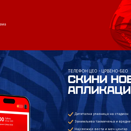
ама
ТЕЛЕФОН ЦЕО - ЦРВЕНО-БЕО
СКИНИ НО
АПЛИКАЦИ
Дигитална улазница на стадион
Занимљива такмичења и вредне
Најсвежије вести и меч центар