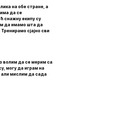
ика на обе стране, а
вима да се
ећ снажну екипу су
им да имамо шта да
. Тренирамо сјајно сви
о волим да се мерим са
у, могу да играм на
, али мислим да сада