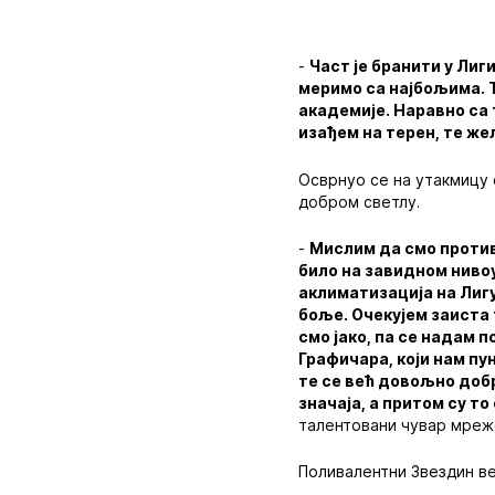
-
Част је бранити у Лиг
меримо са најбољима. Т
академије. Наравно са 
изађем на терен, те же
Осврнуо се на утакмицу 
добром светлу.
-
Мислим да смо против
било на завидном нивоу.
аклиматизација на Лигу
боље. Очекујем заиста 
смо јако, па се надам 
Графичара, који нам пу
те се већ довољно добр
значаја, а притом су то
талентовани чувар мреж
Поливалентни Звездин ве