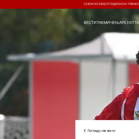
СЕЗОНСКЕ 2026/27
СТАДИОНСКА ТУРА
МУ
ВЕСТИ
ТАКМИЧЕЊА
РЕЗУЛТА
Погледај све вести