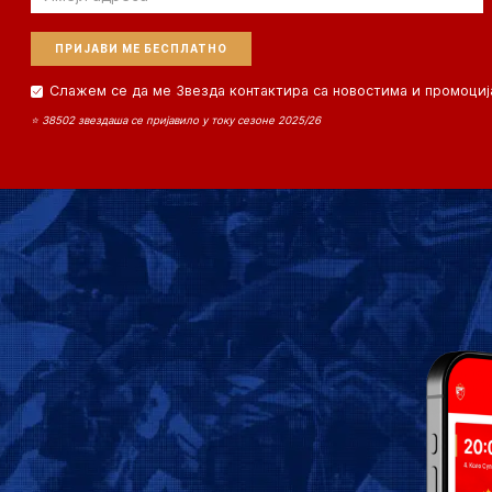
Слажем се да ме Звезда контактира са новостима и промоциј
⭐ 38502 звездаша се пријавило у току сезоне 2025/26