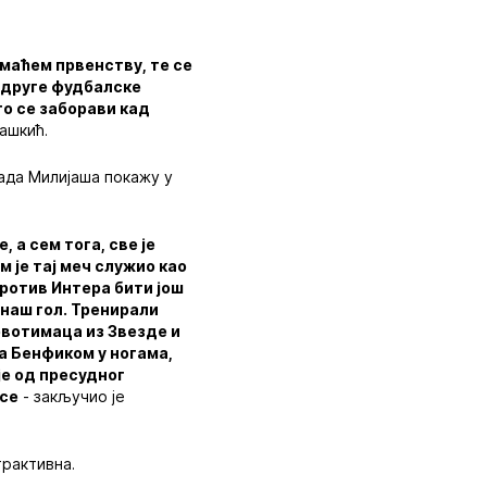
омаћем првенству, те се
а друге фудбалске
то се заборави кад
ашкић.
нада Милијаша покажу у
а сем тога, све је
м је тај меч служио као
против Интера бити још
 наш гол. Тренирали
рвотимаца из Звезде и
са Бенфиком у ногама,
је од пресудног
 се
- закључио је
трактивна.