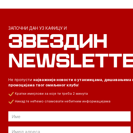
ЗАПОЧНИ ДАН УЗ КАФИЦУ И
ЗВЕЗДИН
NEWSLETT
Не пропусти
најважније новости о утакмицама, дешавањима 
промоцијама твог омиљеног клуба
!
Кратки имејлови за које ти треба 2 минута
Никад те нећемо спамовати небитним информацијама
Email
Email