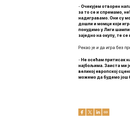
-
Очекујем отворен напа
за то се и спремамо, 
надигравамо. Они су мо
дошли и момци који иг
понудимо у Лиги шампио
заједно на окупу, те с
Рекао је и да игра без п
-
Не осећам притисак н
најбољима. Заиста ми ј
великој европској сцен
можемо да будемо још 