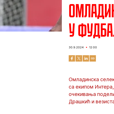
Омладин
у фудба
30.9.2024
12:00
Омладинска селекц
са екипом Интера,
очекивања подели
Драшкић и везиста