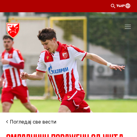
ЋИР
Погледај све вести