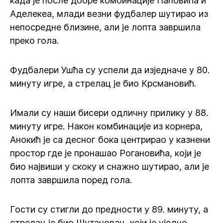
када је после добре комбинације Паповића и
Аделекеа, млади везни фудбалер шутирао из
непосредне близине, али је лопта завршила
преко гола.
Фудбалери Ушћа су успели да изједначе у 80.
минуту игре, а стрелац је био Крсмановић.
Имали су наши бисери одличну прилику у 88.
минуту игре. Након комбинације из корнера,
Анокић је са десног бока центрирао у казнени
простор где је пронашао Рогановића, који је
био највиши у скоку и снажно шутирао, али је
лопта завршила поред гола.
Гости су стигли до предности у 89. минуту, а
стрелац је био Шутановац, који је уједно