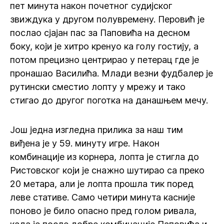
пет минута након почетног судијског
звиждука у другом полувремену. Перовић је
послао сјајан пас за Паповића на десном
боку, који је хитро кренуо ка голу гостију, а
потом прецизно центрирао у петерац где је
пронашао Василића. Млади везни фудбалер је
рутински сместио лопту у мрежу и тако
стигао до другог поготка на данашњем мечу.
Још једна изгледна прилика за наш тим
виђена је у 59. минуту игре. Након
комбинације из корнера, лопта је стигла до
Ристовског који је снажно шутирао са преко
20 метара, али је лопта прошла тик поред
леве стативе. Само четири минута касније
поново је било опасно пред голом ривала,