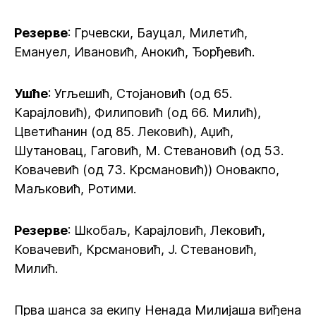
Резерве
: Грчевски, Бауцал, Милетић,
Емануел, Ивановић, Анокић, Ђорђевић.
Ушће
: Угљешић, Стојановић (од 65.
Карајловић), Филиповић (од 66. Милић),
Цветићанин (од 85. Лековић), Аџић,
Шутановац, Гаговић, М. Стевановић (од 53.
Ковачевић (од 73. Крсмановић)) Оновакпо,
Маљковић, Ротими.
Резерве
: Шкобаљ, Карајловић, Лековић,
Ковачевић, Крсмановић, Ј. Стевановић,
Милић.
Прва шанса за екипу Ненада Милијаша виђена