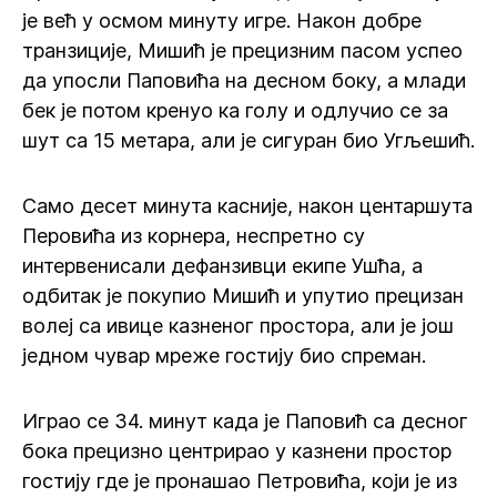
је већ у осмом минуту игре. Након добре
транзиције, Мишић је прецизним пасом успео
да упосли Паповића на десном боку, а млади
бек је потом кренуо ка голу и одлучио се за
шут са 15 метара, али је сигуран био Угљешић.
Само десет минута касније, након центаршута
Перовића из корнера, неспретно су
интервенисали дефанзивци екипе Ушћа, а
одбитак је покупио Мишић и упутио прецизан
волеј са ивице казненог простора, али је још
једном чувар мреже гостију био спреман.
Играо се 34. минут када је Паповић са десног
бока прецизно центрирао у казнени простор
гостију где је пронашао Петровића, који је из