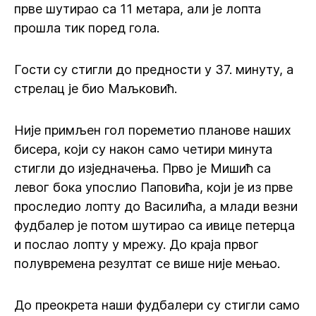
прве шутирао са 11 метара, али је лопта
прошла тик поред гола.
Гости су стигли до предности у 37. минуту, а
стрелац је био Маљковић.
Није примљен гол пореметио планове наших
бисера, који су након само четири минута
стигли до изједначења. Прво је Мишић са
левог бока упослио Паповића, који је из прве
проследио лопту до Василића, а млади везни
фудбалер је потом шутирао са ивице петерца
и послао лопту у мрежу. До краја првог
полувремена резултат се више није мењао.
До преокрета наши фудбалери су стигли само