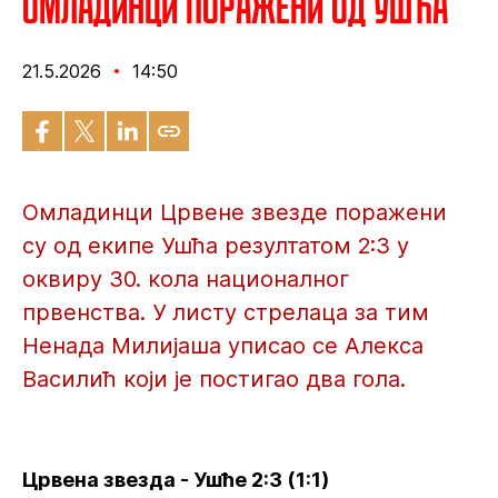
Омладинци поражени од Ушћа
21.5.2026
14:50
Омладинци Црвене звезде поражени
су од екипе Ушћа резултатом 2:3 у
оквиру 30. кола националног
првенства. У листу стрелаца за тим
Ненада Милијаша уписао се Алекса
Василић који је постигао два гола.
Црвена звезда - Ушће 2:3 (1:1)