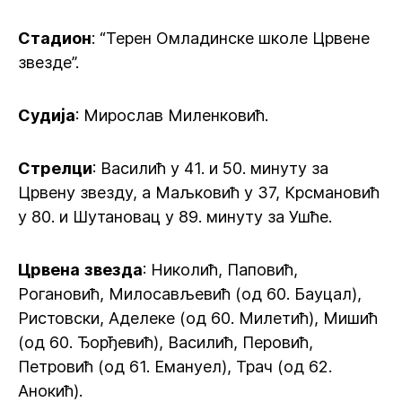
Стадион
: “Терен Омладинске школе Црвене
звезде”.
Судија
: Мирослав Миленковић.
Стрелци
: Василић у 41. и 50. минуту за
Црвену звезду, а Маљковић у 37, Крсмановић
у 80. и Шутановац у 89. минуту за Ушће.
Црвена
звезда
: Николић, Паповић,
Рогановић, Милосављевић (од 60. Бауцал),
Ристовски, Аделеке (од 60. Милетић), Мишић
(од 60. Ђорђевић), Василић, Перовић,
Петровић (од 61. Емануел), Трач (од 62.
Анокић).