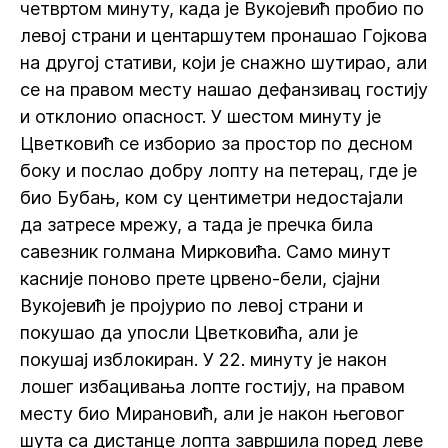
четвртом минуту, када је Вукојевић пробио по
левој страни и центаршутем пронашао Гојкова
на другој стативи, који је снажно шутирао, али
се на правом месту нашао дефанзивац гостију
и отклонио опасност. У шестом минуту је
Цветковић се изборио за простор по десном
боку и послао добру лопту на петерац, где је
био Бубањ, ком су центиметри недостајали
да затресе мрежу, а тада је пречка била
савезник голмана Мирковића. Само минут
касније поново прете црвено-бели, сјајни
Вукојевић је пројурио по левој страни и
покушао да упосли Цветковића, али је
покушај изблокиран. У 22. минуту је након
лошег избацивања лопте гостију, на правом
месту био Мирановић, али је након његовог
шута са дистанце лопта завршила поред леве