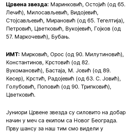
Црвена звезда:
Маринковић, Остојић (од 65.
Лечић), Милосављевић, Видојевић,
Стојсављевић, Мирановић (од 65. Тегелтија),
Петровић, Цветковић, Вукојевић, Гојков (од
57. Маркочевић), Бубањ.
ИМТ:
Мирковић, Орос (од 90. Милутиновић),
Константинов, Крстовић (од 82.
Вукомановић), Бастаја, М. Јовић (од 89.
Кесер), Крстић, Радојевић (од 63. С. Јовић),
Голубовић, Поповић (од 90. Трипковић),
Цветковић.
Јуниори Црвене звезда су силовито на добар
начин у меч са екипом са Новог Београда.
Прву шансу за наш тим смо видели у