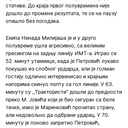
стативе. До краја првог полувремена није
дошло до промене резултата, те се на паузу
отишло без погодака.
Екипа Ненада Милијаша је и у друго
полувреме ушла агресивно, са великим
пресингом на задњу линију ИМТ-а. Играо се
52. минут утакмице, када је Петровић лукаво
покушао из слобног урдарца, али је голман
гостију одлично интервенисао и крајњим
напорима скинуо лопту са гол линије. У 63.
минуту су ,,Трактористи’’ дошли до предности
преко М. Јовића који је био сигуран са беле
тачке, иако је Маринковић прочитао страну,
али недовољно да одбрани ударац. У 70.
минуту је поново запретио Петровић,