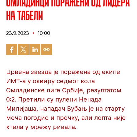
Омладинци поражени од лидера
на табели
23.9.2023
10:00
Црвена звезда је поражена од екипе
ИМТ-а у оквиру седмог кола
Омладинске лиге Србије, резултатом
0:2. Претили су пулени Ненада
Милијаша, нападач Бубањ је на старту
меча погодио и пречку, али лопта није
хтела у мрежу ривала.