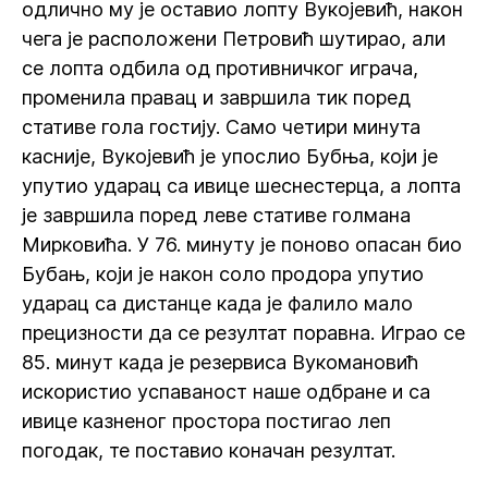
одлично му је оставио лопту Вукојевић, након
чега је расположени Петровић шутирао, али
се лопта одбила од противничког играча,
променила правац и завршила тик поред
стативе гола гостију. Само четири минута
касније, Вукојевић је упослио Бубња, који је
упутио ударац са ивице шеснестерца, а лопта
је завршила поред леве стативе голмана
Мирковића. У 76. минуту је поново опасан био
Бубањ, који је након соло продора упутио
ударац са дистанце када је фалило мало
прецизности да се резултат поравна. Играо се
85. минут када је резервиса Вукомановић
искористио успаваност наше одбране и са
ивице казненог простора постигао леп
погодак, те поставио коначан резултат.