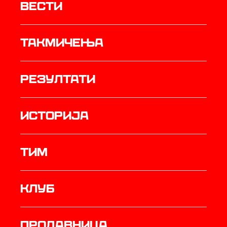
Вести
Такмичења
резултати
историја
ТИМ
Клуб
продавница