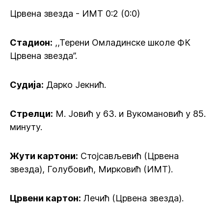
Црвена звезда - ИМТ 0:2 (0:0)
Стадион:
,,Терени Омладинске школе ФК
Црвена звезда”.
Судија:
Дарко Јекнић.
Стрелци:
М. Јовић у 63. и Вукомановић у 85.
минуту.
Жути картони:
Стојсављевић (Црвена
звезда), Голубовић, Мирковић (ИМТ).
Црвени картон:
Лечић (Црвена звезда).