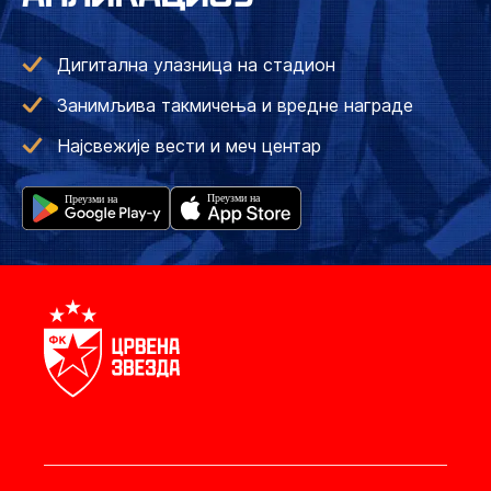
Дигитална улазница на стадион
Занимљива такмичења и вредне награде
Најсвежије вести и меч центар