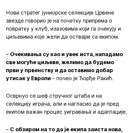
Нови стратег јуниорске селекције Црвене
звезде говорио је на почетку припрема о
повратку у клуб, изазовима који га очекују и
циљевима које жели да оствари са екипом.
–
Очекивања су као и увек иста, нападамо
све могуће циљеве, желимо да будемо
први у првенству и да оставимо добар
утисак у Европи
– почео је Ђорђе Ракић.
Осврнуо се шеф стручног штаба и на
селекцију играча, али и нагласио да је пред
екипом важан процес уигравања и адаптације.
–
С обзиром на то да је екипа заиста нова,