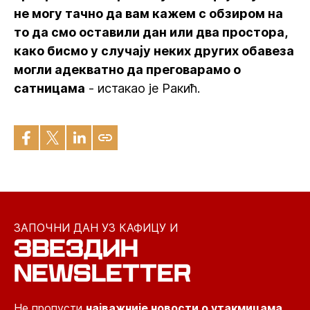
не могу тачно да вам кажем с обзиром на
то да смо оставили дан или два простора,
како бисмо у случају неких других обавеза
могли адекватно да преговарамо о
сатницама
- истакао је Ракић.
ЗАПОЧНИ ДАН УЗ КАФИЦУ И
ЗВЕЗДИН
NEWSLETTER
Не пропусти
најважније новости о утакмицама,