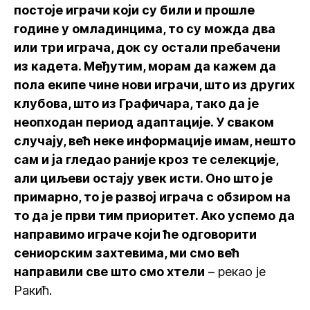
постоје играчи који су били и прошле
године у омладинцима, то су можда два
или три играча, док су остали пребачени
из кадета. Међутим, морам да кажем да
пола екипе чине нови играчи, што из других
клубова, што из Графичара, тако да је
неопходан период адаптације. У сваком
случају, већ неке информације имам, нешто
сам и ја гледао раније кроз те селекције,
али циљеви остају увек исти. Оно што је
примарно, то је развој играча с обзиром на
то да је први тим приоритет. Ако успемо да
направимо играче који ће одговорити
сениорским захтевима, ми смо већ
направили све што смо хтели
– рекао је
Ракић.