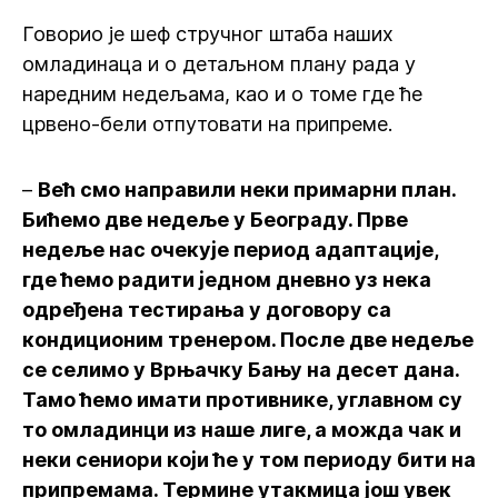
Говорио је шеф стручног штаба наших
омладинаца и о детаљном плану рада у
наредним недељама, као и о томе где ће
црвено-бели отпутовати на припреме.
–
Већ смо направили неки примарни план.
Бићемо две недеље у Београду. Прве
недеље нас очекује период адаптације,
где ћемо радити једном дневно уз нека
одређена тестирања у договору са
кондиционим тренером. После две недеље
се селимо у Врњачку Бању на десет дана.
Тамо ћемо имати противнике, углавном су
то омладинци из наше лиге, а можда чак и
неки сениори који ће у том периоду бити на
припремама. Термине утакмица још увек