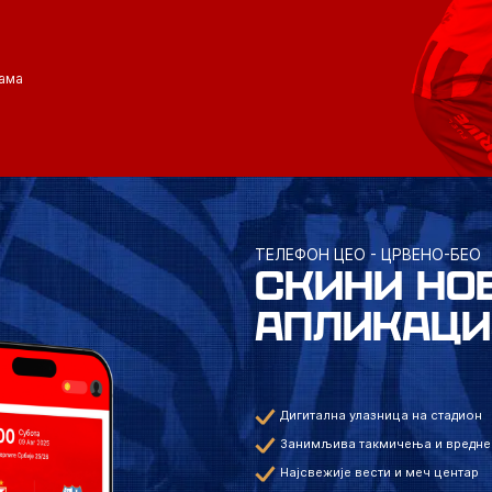
ама
ТЕЛЕФОН ЦЕО - ЦРВЕНО-БЕО
СКИНИ НО
АПЛИКАЦИ
Дигитална улазница на стадион
Занимљива такмичења и вредне
Најсвежије вести и меч центар