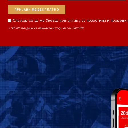
Слажем се да ме Звезда контактира са новостима и промоциј
⭐ 38502 звездаша се пријавило у току сезоне 2025/26