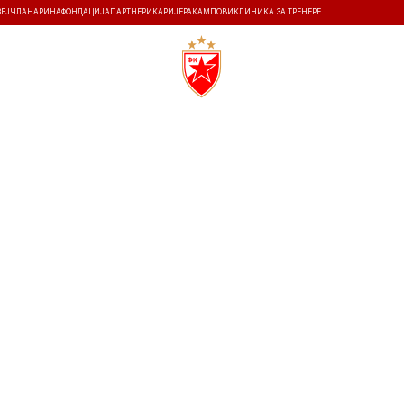
ЗЕЈ
ЧЛАНАРИНА
ФОНДАЦИЈА
ПАРТНЕРИ
КАРИЈЕРА
КАМПОВИ
КЛИНИКА ЗА ТРЕНЕРЕ
ТИ
ИСТОРИЈА
Т