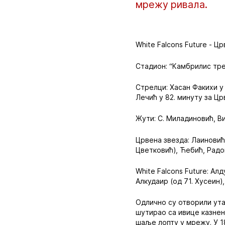
мрежу ривала.
White Falcons Future - Цр
Стадион: “Камбрилис тре
Стрелци: Хасан Факихи у 1
Лечић у 82. минуту за Цр
Жути: С. Миладиновић, Ви
Црвена звезда: Лаиновић
Цветковић), Ћебић, Радо
White Falcons Future: Ал
Алкудаир (од 71. Хусеин)
Одлично су отворили ут
шутирао са ивице казнен
шаље лопту у мрежу. У 1