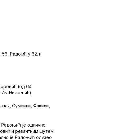
 56, Радојић у 62. и
торовић (од 64.
75. Никчевић).
разак, Сумаили, Факихи,
. Радоњић је одлично
новић и резантним шутем
нално је Радоњић одузео