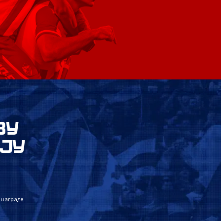
ВУ
ЈУ
 награде