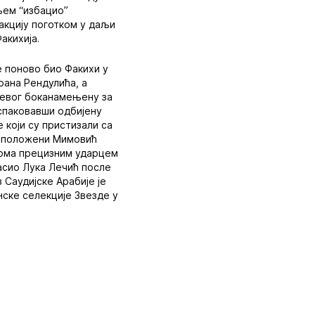
ањем “избацио”
 акцију поготком у даљи
акихија.
је поново био Факихи у
рана Рендулића, а
 левог боканамењену за
 спаковавши одбијену
 који су пристизали са
расположени Мимовић
веома прецизним ударцем
ласио Лука Лечић после
 Саудијске Арабије је
нске селекције Звезде у