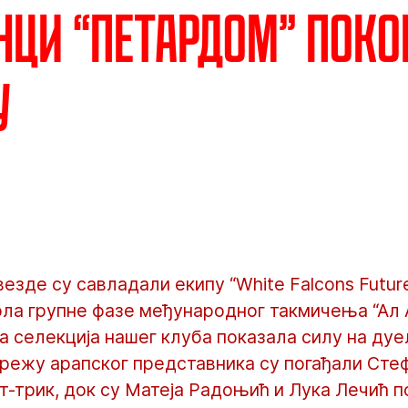
ци “петардом” поко
у
езде су савладали екипу “White Falcons Futur
ола групне фазе међународног такмичења “Ал 
ија селекција нашег клуба показала силу на ду
мрежу арапског представника су погађали Сте
хет-трик, док су Матеја Радоњић и Лука Лечић 