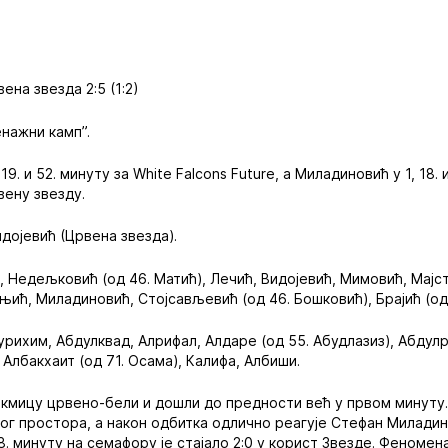
вена звезда 2:5 (1:2)
нажни камп”.
9. и 52. минуту за White Falcons Future, а Миладиновић у 1, 18. и
вену звезду.
дојевић (Црвена звезда).
, Недељковић (од 46. Матић), Лечић, Видојевић, Мимовић, Мајс
њић, Миладиновић, Стојсављевић (од 46. Бошковић), Брајић (од 
дурихим, Абдулквад, Алрифал, Алдаре (од 55. Абудлазиз), Абдул
, Албакхаит (од 71. Осама), Калифа, Албиши.
акмицу црвено-бели и дошли до предности већ у првом минуту
ог простора, а након одбитка одлично реагује Стефан Милади
8. минуту на семафору је стајало 2:0 у корист Звезде. Феноме