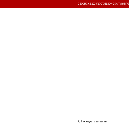
СЕЗОНСКЕ 2026/27
СТАДИОНСКА ТУРА
МУ
ВЕСТИ
ТАКМИЧЕЊА
РЕЗУЛТА
Погледај све вести