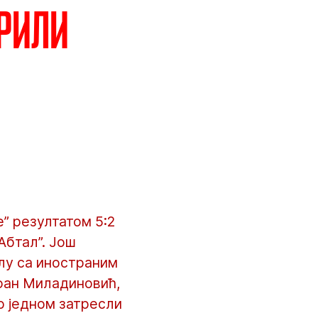
рили
e” резултатом 5:2
Абтал”. Још
елу са иностраним
фан Миладиновић,
по једном затресли