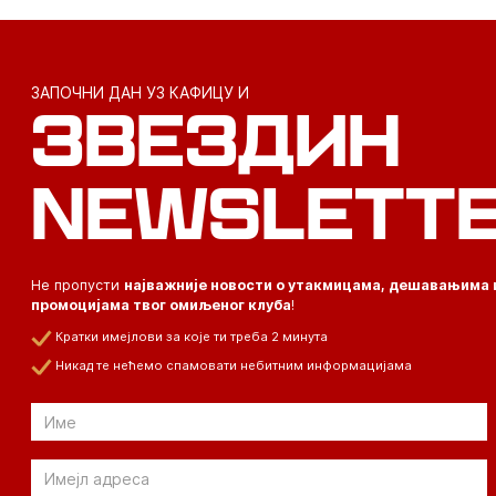
ЗАПОЧНИ ДАН УЗ КАФИЦУ И
ЗВЕЗДИН
NEWSLETT
Не пропусти
најважније новости о утакмицама, дешавањима 
промоцијама твог омиљеног клуба
!
Кратки имејлови за које ти треба 2 минута
Никад те нећемо спамовати небитним информацијама
Email
Email