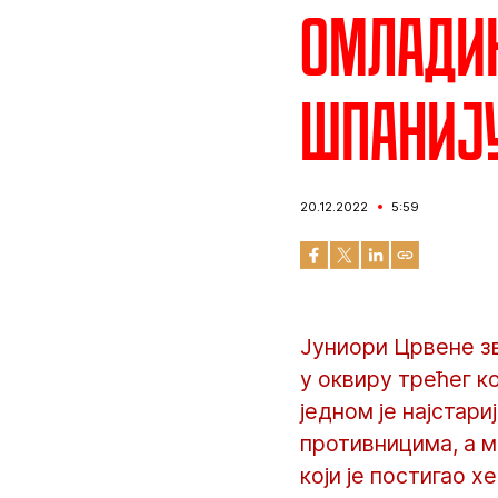
Омладин
Шпаниј
20.12.2022
5:59
Јуниори Црвене зв
у оквиру трећег к
једном је најстар
противницима, а 
који је постигао 