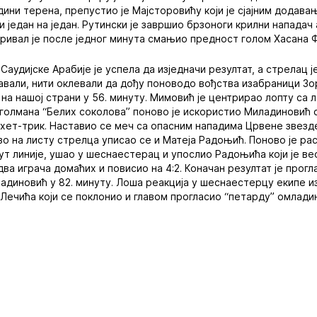
дини терена, препустио је Мајсторовићу који је сјајним додав
 један на један. Рутински је завршио брзоноги крилни нападач
и ривал је после једног минута смањио предност голом Хасана Ф
 Саудијске Арабије је успела да изједначи резултат, а стрелац 
давали, нити оклевали да дођу поноводо вођства изабраници Зо
 на нашој страни у 56. минуту. Мимовић је центрирао лопту са
 голмана “Белих соколова” поново је искористио Миладиновић
 хет-трик. Наставио се меч са опасним нападима Црвене звезде
зо на листу стрелца уписао се и Матеја Радоњић. Поново је 
аут линије, ушао у шеснаестерац и упослио Радоњића који је 
ва играча домаћих и повисио на 4:2. Коначан резултат је прог
адиновић у 82. минуту. Лоша реакција у шеснаестерцу екипе из
 Лечића који се поклонио и главом прогласио “петарду” омлади