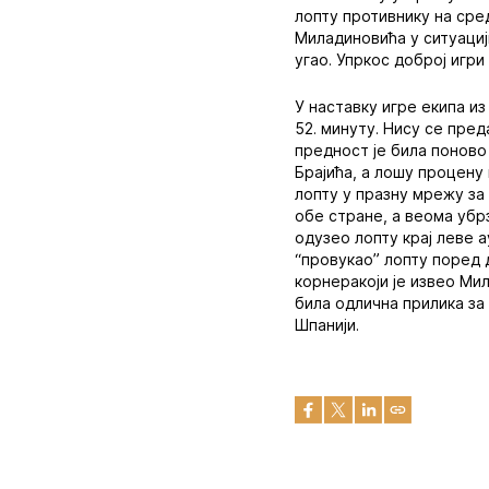
лопту противнику на сре
Миладиновића у ситуацији
угао. Упркос доброј игр
У наставку игре екипа из
52. минуту. Нису се пре
предност је била поново
Брајића, а лошу процену
лопту у празну мрежу за
обе стране, а веома убр
одузео лопту крај леве 
“провукао” лопту поред д
корнеракоји је извео Мил
била одлична прилика за
Шпанији.