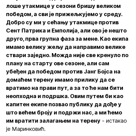
лоше утакмице у сезони бришу великом
победом, а сви је прижељкујемо у среду.
Добро су ми у сећању утакмице против
Сент Патрика и Емполија, али ово је нешто
друго, прва групна фаза за мене. Као екипа
имамо велику жељу да направимо велике
ствари заједно. Можда није све кренуло по
плану на старту ове сезоне, али сам
убеђен да победом против Јанг Бојса на
домаћем терену имамо прилику да се
вратимо на прави пут, а за то ће нам бити
неопходна и подршка. Овим путем би као
капитен екипе позвао публику да дође у
што већем броју и подржи нас, а ми ћемо
им вратити залагањем на терену
- истакао
је Маринковић.