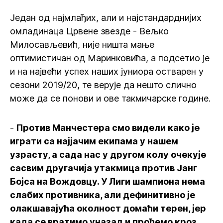
Један од најмлађих, али и најстандарднијих
омладинаца Црвене звезде - Вељко
Милосављевић, није ништа мање
оптимистичан од Маринковића, а подсетио је
и на највећи успех наших јуниора остварен у
сезони 2019/20, те верује да нешто слично
може да се понови и ове такмичарске године.
-
Против Манчестера смо видели како је
играти са најјачим екипама у нашем
узрасту, а сада нас у другом колу очекује
сасвим другачија утакмица против Јанг
Бојса на Вождовцу. У Лиги шампиона нема
слабих противника, али дефинитивно је
олакшавајућа околност домаћи терен, јер
када се вратимо уназад и прођемо кроз