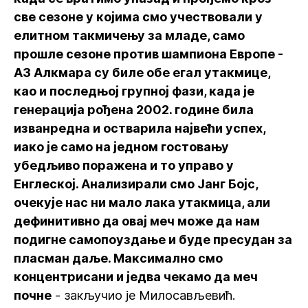
све сезоне у којима смо учествовали у
елитном такмичењу за младе, само
прошле сезоне против шампиона Европе -
АЗ Алкмара су биле обе егал утакмице,
као и последњој групној фази, када је
генерација рођена 2002. године била
изванредна и остварила највећи успех,
иако је само на једном гостовању
убедљиво поражена и то управо у
Енглеској. Анализирали смо Јанг Бојс,
очекује нас ни мало лака утакмица, али
дефинитивно да овај меч може да нам
подигне самопоуздање и буде пресудан за
пласман даље. Максимално смо
концентрисани и једва чекамо да меч
почне
- закључио је Милосављевић.