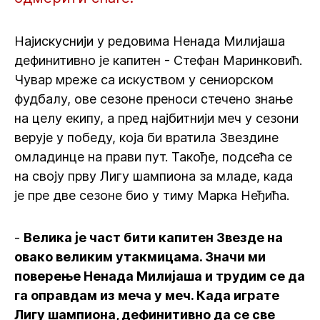
Најискуснији у редовима Ненада Милијаша
дефинитивно је капитен - Стефан Маринковић.
Чувар мреже са искуством у сениорском
фудбалу, ове сезоне преноси стечено знање
на целу екипу, а пред најбитнији меч у сезони
верује у победу, која би вратила Звездине
омладинце на прави пут. Такође, подсећа се
на своју прву Лигу шампиона за младе, када
је пре две сезоне био у тиму Марка Неђића.
-
Велика је част бити капитен Звезде на
овако великим утакмицама. Значи ми
поверење Ненада Милијаша и трудим се да
га оправдам из меча у меч. Када играте
Лигу шампиона, дефинитивно да се све