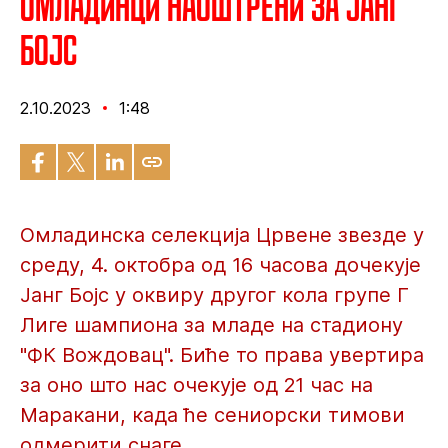
Омладинци наоштрени за Јанг
Бојс
2.10.2023
1:48
Омладинска селекција Црвене звезде у
среду, 4. октобра од 16 часова дочекује
Јанг Бојс у оквиру другог кола групе Г
Лиге шампиона за младе на стадиону
"ФК Вождовац". Биће то права увертира
за оно што нас очекује од 21 час на
Маракани, када ће сениорски тимови
одмерити снаге.