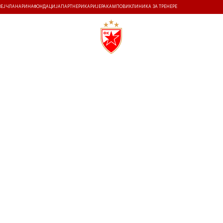
ЗЕЈ
ЧЛАНАРИНА
ФОНДАЦИЈА
ПАРТНЕРИ
КАРИЈЕРА
КАМПОВИ
КЛИНИКА ЗА ТРЕНЕРЕ
ТИ
ИСТОРИЈА
Т