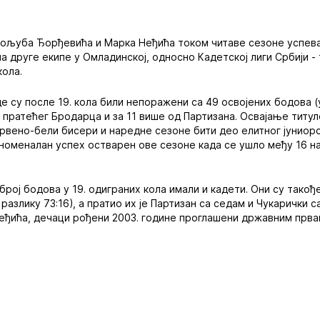
вољуба Ђорђевића и Марка Неђића током читаве сезоне успев
а друге екипе у Омладинској, односно Кадетској лиги Србији - 
кола.
 су после 19. кола били непоражени са 49 освојених бодова (уз
д пратећег Бродарца и за 11 више од Партизана. Освајање тит
рвено-бели бисери и наредне сезоне бити део елитног јуниор
номеналан успех остварен ове сезоне када се ушло међу 16 н
број бодова у 19. одиграних кола имали и кадети. Они су такођ
 разлику 73:16), а пратио их је Партизан са седам и Чукарички 
еђића, дечаци рођени 2003. године проглашени државним прва