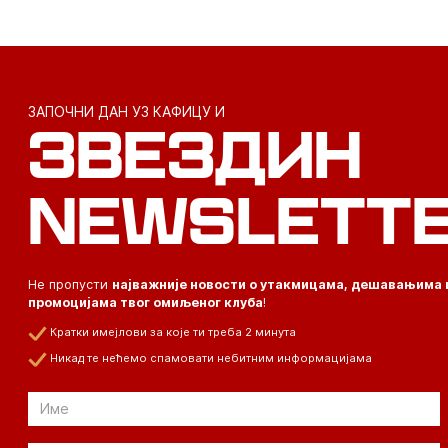
ЗАПОЧНИ ДАН УЗ КАФИЦУ И
ЗВЕЗДИН
NEWSLETT
Не пропусти
најважније новости о утакмицама, дешавањима 
промоцијама твог омиљеног клуба
!
Кратки имејлови за које ти треба 2 минута
Никад те нећемо спамовати небитним информацијама
Email