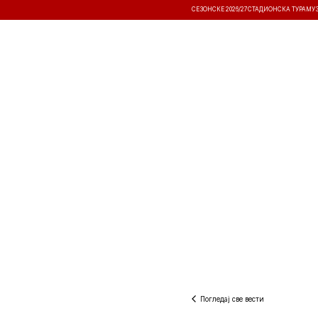
СЕЗОНСКЕ 2026/27
СТАДИОНСКА ТУРА
МУ
ВЕСТИ
ТАКМИЧЕЊА
РЕЗУЛТА
Погледај све вести