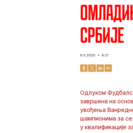
Омладин
Србије
6.5.2020
9:21
Одлуком Фудбалск
завршена на основ
увођења Ванредно
шампионима за се
у квалификације 