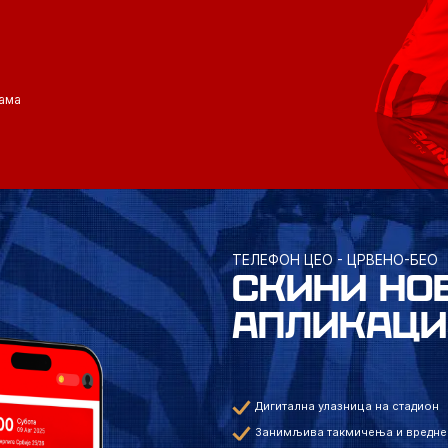
ама
ТЕЛЕФОН ЦЕО - ЦРВЕНО-БЕО
СКИНИ НО
АПЛИКАЦИ
Дигитална улазница на стадион
Занимљива такмичења и вредне