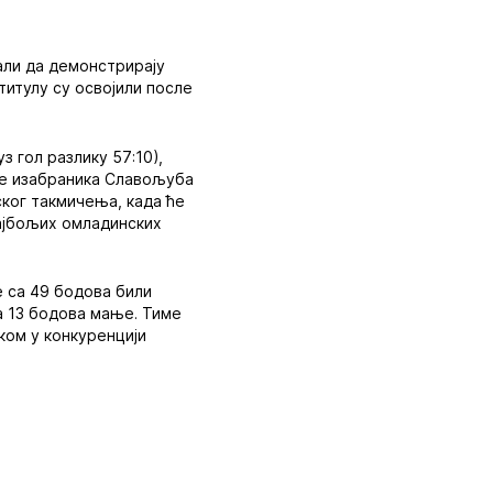
али да демонстрирају
титулу су освојили после
 гол разлику 57:10),
уле изабраника Славољуба
ског такмичења, када ће
ајбољих омладинских
е са 49 бодова били
са 13 бодова мање. Тиме
ком у конкуренцији