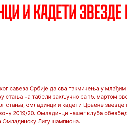
ци и кадети Звезде
ог савеза Србије да сва такмичења у млађим 
у стања на табели закључно са 15. мартом ов
г стања, омладинци и кадети Црвене звезде 
зону 2019/20. Омладинци нашег клуба обезбед
за Омладинску Лигу шампиона.