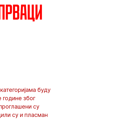
 прваци
категоријама буду
е године због
проглашени су
или су и пласман