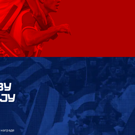
ВУ
ЈУ
 награде