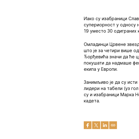
Иако су изабраници Сла
супериорност у односу н
19 уместо 30 одиграних 
Омладинци Црвене звезде
што је за четири више о
Ђорђевића значи да ће ц
покушати да надмаше фе
екипа у Европи.
Занимљиво је да су исти 
лидери на табели (уз гол
су и изабраници Марка Н
кадета.