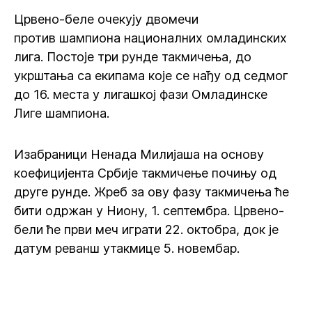
Црвено-беле очекују двомечи
против шампиона националних омладинских
лига. Постоје три рунде такмичења, до
укрштања са екипама које се нађу од седмог
до 16. места у лигашкој фази Омладинске
Лиге шампиона.
Изабраници Ненада Милијаша на основу
коефицијента Србије такмичење почињу од
друге рунде. Жреб за ову фазу такмичења ће
бити одржан у Ниону, 1. септембра. Црвено-
бели ће први меч играти 22. октобра, док је
датум реванш утакмице 5. новембар.