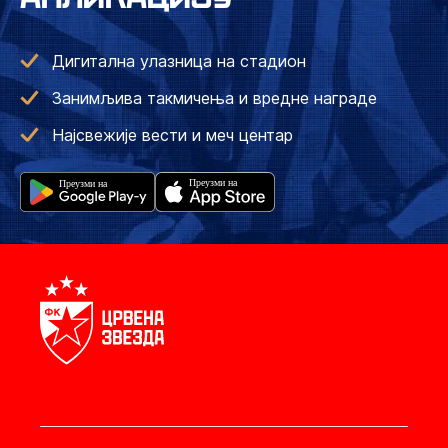
Дигитална улазница на стадион
Занимљива такмичења и вредне награде
Најсвежије вести и меч центар