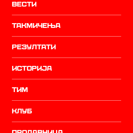
Вести
Такмичења
резултати
историја
ТИМ
Клуб
продавница