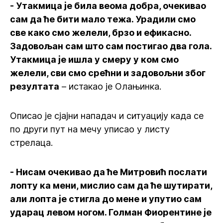
- Утакмица је била веома добра, очекивао
сам да ће бити мало тежа. Урадили смо
све како смо желели, брзо и ефикасно.
Задовољан сам што сам постигао два гола.
Утакмица је ишла у смеру у ком смо
желели, сви смо срећни и задовољни због
резултата
– истакао је Олањинка.
Описао је сјајни нападач и ситуацију када се
по други пут на мечу уписао у листу
стрелаца.
- Нисам очекивао да ће Митровић послати
лопту ка мени, мислио сам да ће шутирати,
али лопта је стигла до мене и упутио сам
ударац левом ногом. Голман Фиорентине је