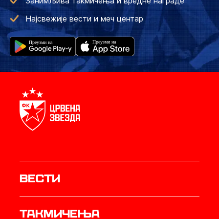
Занимљива такмичења и вредне награде
Најсвежије вести и меч центар
Вести
Такмичења