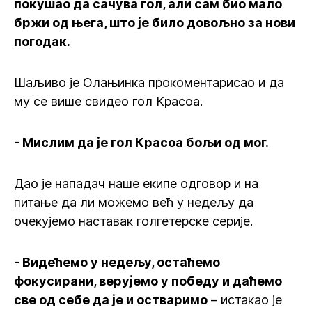
покушао да сачува гол, али сам био мало
бржи од њега, што је било довољно за нови
погодак.
Шаљиво је Олањинка прокоментарисао и да
му се више свидео гол Красоа.
- Мислим да је гол Красоа бољи од мог.
Дао је нападач наше екипе одговор и на
питање да ли можемо већ у недељу да
очекујемо наставак голгетерске серије.
- Видећемо у недељу, остаћемо
фокусирани, верујемо у победу и даћемо
све од себе да је и остваримо
– истакао је