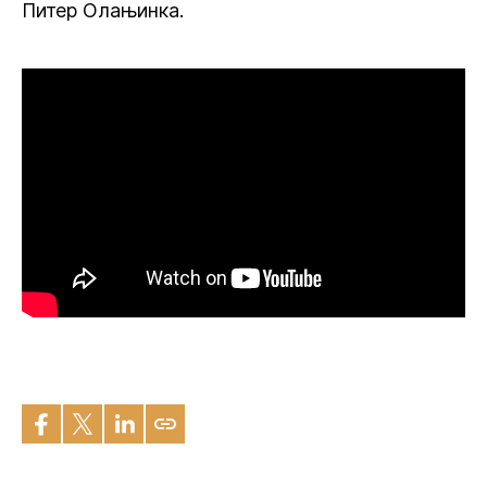
Питер Олањинка.