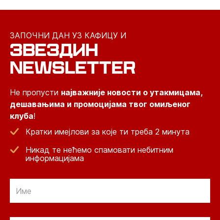
ЗАПОЧНИ ДАН УЗ КАФИЦУ И
ЗВЕЗДИН
NEWSLETTER
Не пропусти
најважније новости о утакмицама,
дешавањима и промоцијама твог омиљеног
клуба
!
Кратки имејлови за које ти треба 2 минута
Никад те нећемо спамовати небитним
информацијама
Email