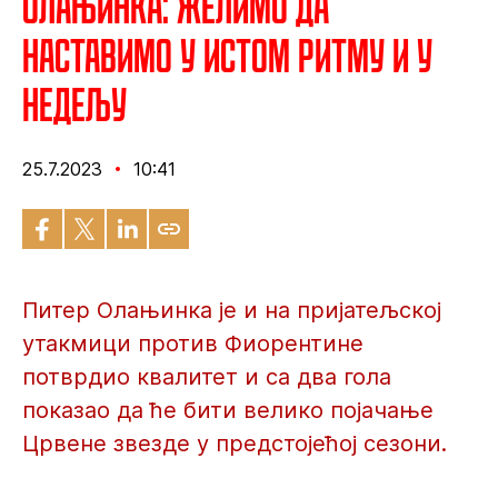
Олањинка: Желимо да
наставимо у истом ритму и у
недељу
25.7.2023
10:41
Питер Олањинка је и на пријатељској
утакмици против Фиорентине
потврдио квалитет и са два гола
показао да ће бити велико појачање
Црвене звезде у предстојећој сезони.