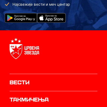
Најсвежије вести и меч центар
Вести
Такмичења