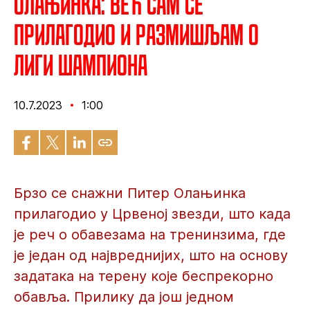
Олањинка: Већ сам се
прилагодио и размишљам о
Лиги шампиона
10.7.2023
1:00
Брзо се снажни Питер Олањинка
прилагодио у Црвеној звезди, што када
је реч о обавезама на тренинзима, где
је један од највреднијих, што на основу
задатака на терену које беспрекорно
обавља. Прилику да још једном