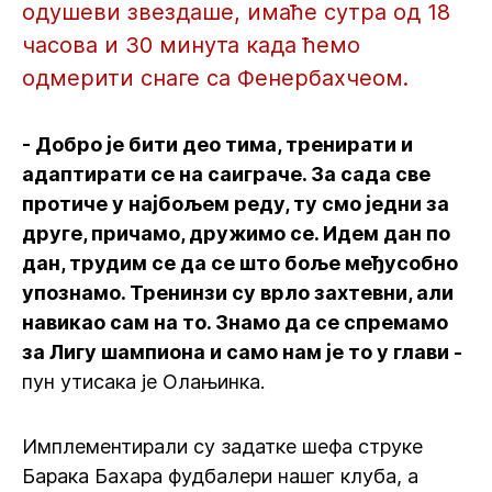
одушеви звездаше, имаће сутра од 18
часова и 30 минута када ћемо
одмерити снаге са Фенербахчеом.
- Добро је бити део тима, тренирати и
адаптирати се на саиграче. За сада све
протиче у најбољем реду, ту смо једни за
друге, причамо, дружимо се. Идем дан по
дан, трудим се да се што боље међусобно
упознамо. Тренинзи су врло захтевни, али
навикао сам на то. Знамо да се спремамо
за Лигу шампиона и само нам је то у глави -
пун утисака је Олањинка.
Имплементирали су задатке шефа струке
Барака Бахара фудбалери нашег клуба, а