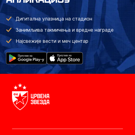
Дигитална улазница на стадион
Занимљива такмичења и вредне награде
Најсвежије вести и меч центар