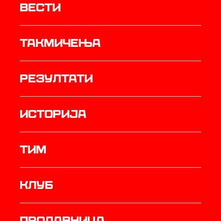
Вести
Такмичења
резултати
историја
ТИМ
Клуб
продавница