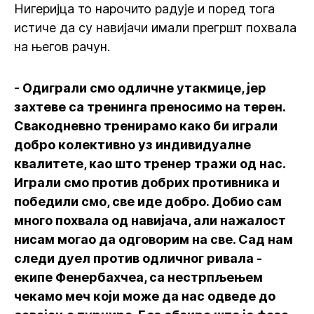
Нигеријца то нарочито радује и поред тога
истиче да су навијачи имали прегршт похвала
на његов рачун.
- Одиграли смо одличне утакмице, јер
захтеве са тренинга преносимо на терен.
Свакодневно тренирамо како би играли
добро колективно уз индивидуалне
квалитете, као што тренер тражи од нас.
Играли смо против добрих противника и
победили смо, све иде добро. Добио сам
много похвала од навијача, али нажалост
нисам могао да одговорим на све. Сад нам
следи дуел против одличног ривала -
екипе Фенербахчеа, са нестрпљењем
чекамо меч који може да нас одведе до