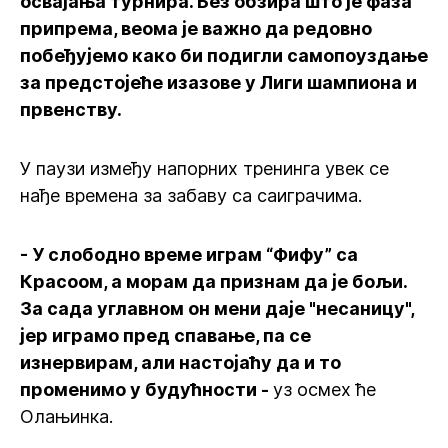
освајања турнира. Без обзира што је фаза
припрема, веома је важно да редовно
побеђујемо како би подигли самопоуздање
за предстојеће изазове у Лиги шампиона и
првенству.
У паузи између напорних тренинга увек се
нађе времена за забаву са саиграчима.
- У слободно време играм “Фифу” са
Красоом, а морам да признам да је бољи.
За сада углавном он мени даје "несаницу",
јер играмо пред спавање, па се
изнервирам, али настојаћу да и то
променимо у будућности -
уз осмех ће
Олањинка.