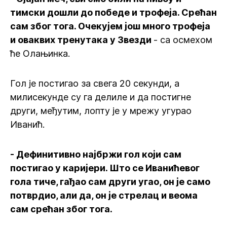
тимски дошли до победе и трофеја. Срећан
сам због тога. Очекујем још много трофеја
и оваквих тренутака у Звезди
- са осмехом
ће Олањинка.
Гол је постигао за свега 20 секунди, а
милисекунде су га делиле и да постигне
други, међутим, лопту је у мрежу угурао
Иванић.
- Дефинитивно најбржи гол који сам
постигао у каријери. Што се Иванићевог
гола тиче, гађао сам други угао, он је само
потврдио, али да, он је стрелац и веома
сам срећан због тога.