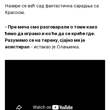
Назире се већ сад фантастична сарадња са
Красоом.
- Пре меча смо разговарали о томе како
ћемо да играмо и ко ће да се креће где.
Разумемо се на терену, сјајно ми је
асистирао
- истакао је Олањинка.