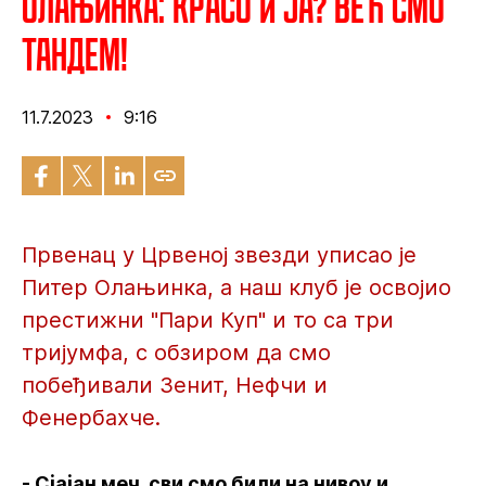
Олањинка: Красо и ја? Већ смо
тандем!
11.7.2023
9:16
Првенац у Црвеној звезди уписао је
Питер Олањинка, а наш клуб је освојио
престижни "Пари Куп" и то са три
тријумфа, с обзиром да смо
побеђивали Зенит, Нефчи и
Фенербахче.
- Сјајан меч, сви смо били на нивоу и