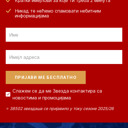
Кратки имејлови за које ти треба 2 минута
Никад те нећемо спамовати небитним
информацијама
Email
Email
Слажем се да ме Звезда контактира са
новостима и промоцијама
⭐ 38502 звездаша се пријавило у току сезоне 2025/26